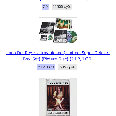
CD
25605 руб.
Lana Del Rey - Ultraviolence (Limited-Super-Deluxe-
Box-Set) (Picture Disc) (2 LP, 1 CD)
2 LP, 1 CD
79197 руб.