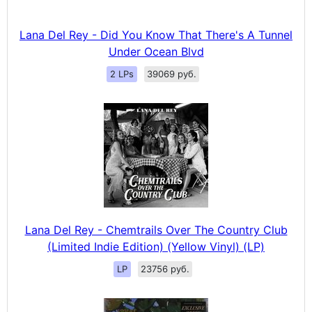
Lana Del Rey - Did You Know That There's A Tunnel
Under Ocean Blvd
2 LPs
39069 руб.
Lana Del Rey - Chemtrails Over The Country Club
(Limited Indie Edition) (Yellow Vinyl) (LP)
LP
23756 руб.