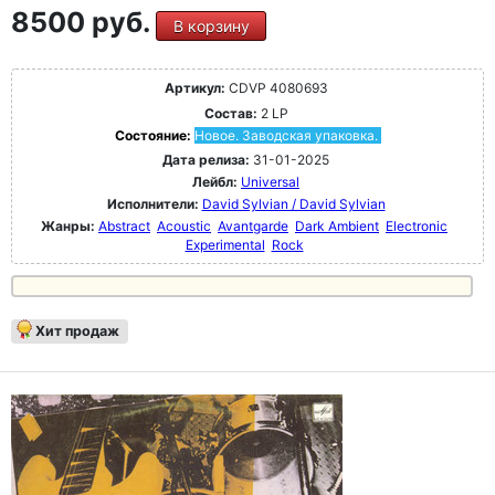
8500 руб.
В корзину
Артикул:
CDVP 4080693
Состав:
2 LP
Состояние:
Новое. Заводская упаковка.
Дата релиза:
31-01-2025
Лейбл:
Universal
Исполнители:
David Sylvian / David Sylvian
Жанры:
Abstract
Acoustic
Avantgarde
Dark Ambient
Electronic
Experimental
Rock
Хит продаж