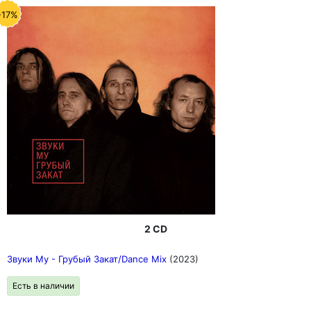
-17%
2 CD
Звуки Му - Грубый Закат/Dance Mix
(2023)
Есть в наличии