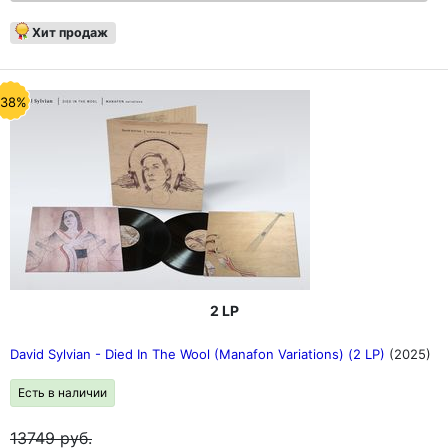
Хит продаж
-38%
2 LP
David Sylvian - Died In The Wool (Manafon Variations) (2 LP)
(2025)
Есть в наличии
13749
руб.