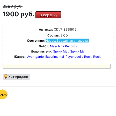
2299
руб.
1900 руб.
В корзину
Артикул:
CDVP 3998675
Состав:
2 CD
Состояние:
Новое. Заводская упаковка.
Лейбл:
Maschina Records
Исполнители:
Звуки Му / Звуки Му
Жанры:
Avantgarde
Experimental
Psychedelic Rock
Rock
Хит продаж
-20%