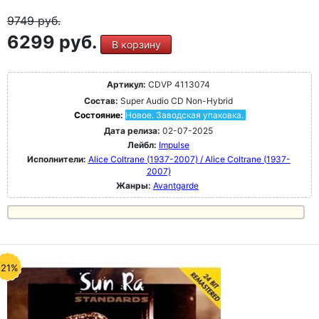
9749
руб.
6299 руб.
В корзину
Артикул:
CDVP 4113074
Состав:
Super Audio CD Non-Hybrid
Состояние:
Новое. Заводская упаковка.
Дата релиза:
02-07-2025
Лейбл:
Impulse
Исполнители:
Alice Coltrane (1937-2007) / Alice Coltrane (1937-
2007)
Жанры:
Avantgarde
-21%