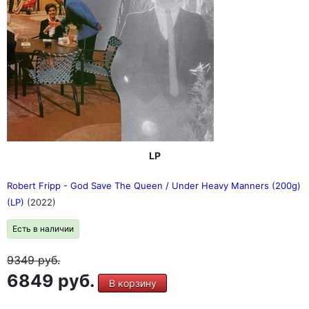
LP
Robert Fripp - God Save The Queen / Under Heavy Manners (200g)
(LP)
(2022)
Есть в наличии
9349
руб.
6849 руб.
В корзину