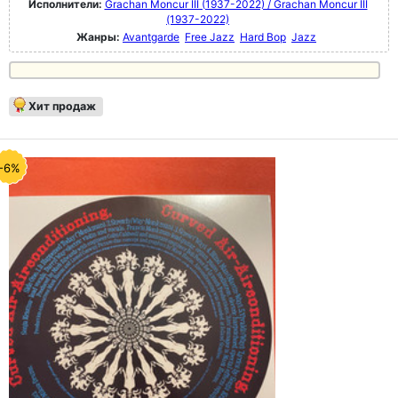
Исполнители:
Grachan Moncur III (1937-2022) / Grachan Moncur III
(1937-2022)
Жанры:
Avantgarde
Free Jazz
Hard Bop
Jazz
Хит продаж
-6%