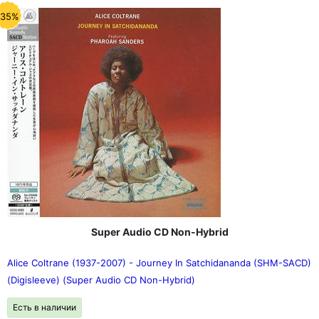
-35%
Super Audio CD Non-Hybrid
Alice Coltrane (1937-2007) - Journey In Satchidananda (SHM-SACD)
(Digisleeve) (Super Audio CD Non-Hybrid)
Есть в наличии