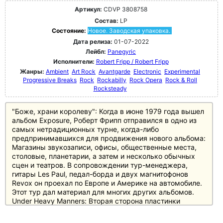
Артикул:
CDVP 3808758
Состав:
LP
Состояние:
Новое. Заводская упаковка.
Дата релиза:
01-07-2022
Лейбл:
Panegyric
Исполнители:
Robert Fripp / Robert Fripp
Жанры:
Ambient
Art Rock
Avantgarde
Electronic
Experimental
Progressive Breaks
Rock
Rockabilly
Rock Opera
Rock & Roll
Rocksteady
"Боже, храни королеву": Когда в июне 1979 года вышел
альбом Exposure, Роберт Фрипп отправился в одно из
самых нетрадиционных турне, когда-либо
предпринимавшихся для продвижения нового альбома:
Магазины звукозаписи, офисы, общественные места,
столовые, планетарии, а затем и несколько обычных
сцен и театров. В сопровождении тур-менеджера,
гитары Les Paul, педал-борда и двух магнитофонов
Revox он проехал по Европе и Америке на автомобиле.
Этот тур дал материал для многих других альбомов.
Under Heavy Manners: Вторая сторона пластинки
посвящена следующему этапу Фриппа в 1981 году,
когда его идея создания индивидуальной смеси между