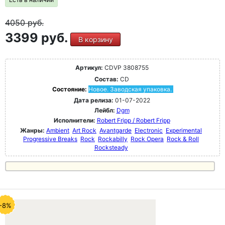
4050
руб.
3399 руб.
В корзину
Артикул:
CDVP 3808755
Состав:
CD
Состояние:
Новое. Заводская упаковка.
Дата релиза:
01-07-2022
Лейбл:
Dgm
Исполнители:
Robert Fripp / Robert Fripp
Жанры:
Ambient
Art Rock
Avantgarde
Electronic
Experimental
Progressive Breaks
Rock
Rockabilly
Rock Opera
Rock & Roll
Rocksteady
-8%