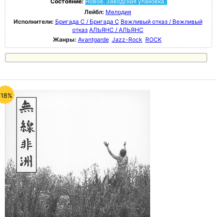
Состояние:
Новое. Заводская упаковка.
Лейбл:
Мелодия
Исполнители:
Бригада С / Бригада С
Вежливый отказ / Вежливый
отказ
АЛЬЯНС / АЛЬЯНС
Жанры:
Avantgarde
Jazz-Rock
ROCK
-18%