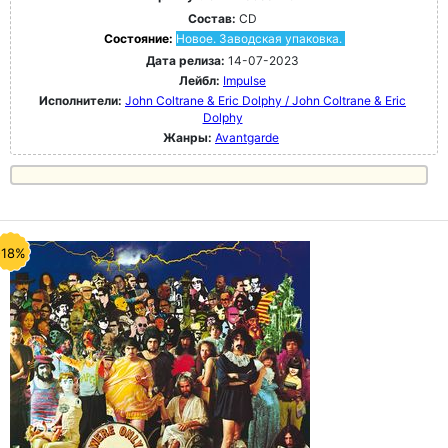
Состав:
CD
Состояние:
Новое. Заводская упаковка.
Дата релиза:
14-07-2023
Лейбл:
Impulse
Исполнители:
John Coltrane & Eric Dolphy / John Coltrane & Eric
Dolphy
Жанры:
Avantgarde
-18%