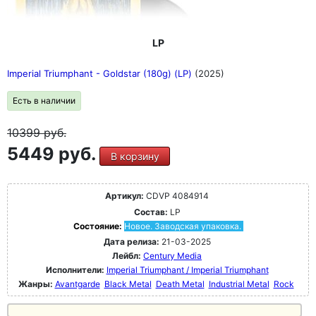
LP
Imperial Triumphant - Goldstar (180g) (LP)
(2025)
Есть в наличии
10399
руб.
5449 руб.
В корзину
Артикул:
CDVP 4084914
Состав:
LP
Состояние:
Новое. Заводская упаковка.
Дата релиза:
21-03-2025
Лейбл:
Century Media
Исполнители:
Imperial Triumphant / Imperial Triumphant
Жанры:
Avantgarde
Black Metal
Death Metal
Industrial Metal
Rock