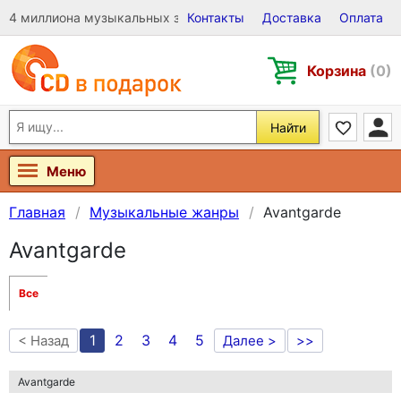
4 миллиона музыкальных записей на Виниле, CD и DVD
Контакты
Доставка
Оплата
Корзина
(0)
Найти
Меню
Главная
Музыкальные жанры
Avantgarde
Avantgarde
Все
1
2
3
4
5
< Назад
Далее >
>>
Avantgarde