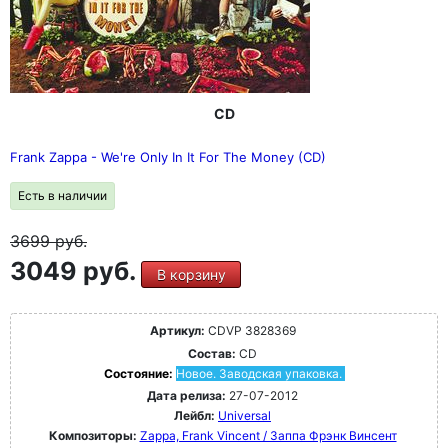
CD
Frank Zappa - We're Only In It For The Money (CD)
Есть в наличии
3699
руб.
3049 руб.
В корзину
Артикул:
CDVP 3828369
Состав:
CD
Состояние:
Новое. Заводская упаковка.
Дата релиза:
27-07-2012
Лейбл:
Universal
Композиторы:
Zappa, Frank Vincent / Заппа Фрэнк Винсент