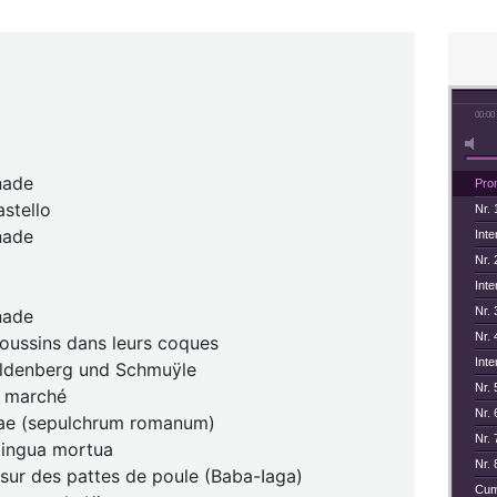
00:00
nade
Pro
astello
Nr.
nade
Int
Nr. 
Int
Nr. 
nade
Nr. 
poussins dans leurs coques
Int
oldenberg und Schmuÿle
Nr. 
e marché
Nr.
ae (sepulchrum romanum)
Nr.
lingua mortua
Nr.
 sur des pattes de poule (Baba-Iaga)
Cum