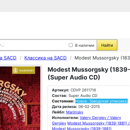
Найти
В наличии
а SACD
Классика на SACD
Modest Mussorgsky (1839
Modest Mussorgsky (1839-1
(Super Audio CD)
Артикул:
CDVP 2611716
Состав:
Super Audio CD
Состояние:
Новое. Заводская упаковка.
Дата релиза:
06-02-2015
Лейбл:
Mariinsky
Исполнители:
Valery Gergiev / Valery
Gergiev
Modest Mussorgsky (1839-1881) /
Modest Mussorgsky (1839-1881)