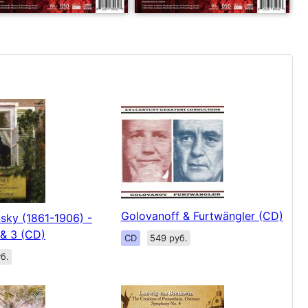
Golovanoff & Furtwängler (CD)
sky (1861-1906) -
 & 3 (CD)
CD
549 руб.
б.