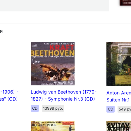
я
-1906) -
Ludwig van Beethoven (1770-
Anton Aren
tes" (CD)
1827) - Symphonie Nr.3 (CD)
Suiten Nr.1
CD
13998 руб.
CD
549 ру