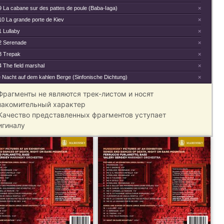
9 La cabane sur des pattes de poule (Baba-Iaga)
×
10 La grande porte de Kiev
×
1 Lullaby
×
 2 Serenade
×
 3 Trepak
×
4 The field marshal
×
e Nacht auf dem kahlen Berge (Sinfonische Dichtung)
×
 Фрагменты не являются трек-листом и носят
накомительный характер
 Качество представленных фрагментов уступает
игиналу