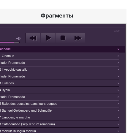
Фрагменты
01:00
menade
×
 1 Gnomus
×
erlude: Promenade
×
2 Il vecchio castello
×
erlude: Promenade
×
3 Tuileries
×
4 Bydlo
×
erlude: Promenade
×
5 Ballet des poussins dans leurs coques
×
 6 Samuel Goldenberg und Schmuÿle
×
 7 Limoges, le marché
×
 8 Catacombae (sepulchrum romanum)
×
 mortuis in lingua mortua
×