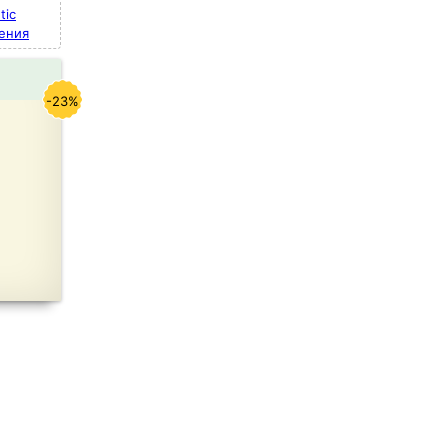
tic
ения
-23%