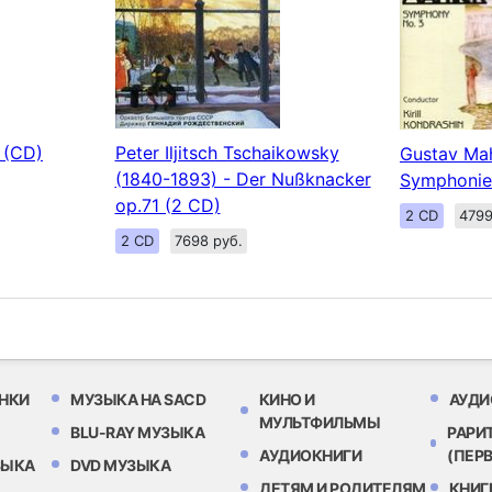
t (CD)
Peter Iljitsch Tschaikowsky
Gustav Mah
(1840-1893) - Der Nußknacker
Symphonie 
op.71 (2 CD)
2 CD
4799
2 CD
7698 руб.
НКИ
МУЗЫКА НА SACD
КИНО И
АУДИ
МУЛЬТФИЛЬМЫ
BLU-RAY МУЗЫКА
РАРИ
АУДИОКНИГИ
(ПЕР
ЗЫКА
DVD МУЗЫКА
ДЕТЯМ И РОДИТЕЛЯМ
КНИГ