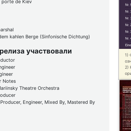
e porte de Kiev
Nr. 
Nr. 
Nr. 
Nr.
marshal
Nr.
dem kahlen Berge (Sinfonische Dichtung)
Nr. 
Ein
 релиза участвовали
1)
nductor
оз
ngineer
2)
ор
gineer
r Notes
ariinsky Theatre Orchestra
roducer
Producer, Engineer, Mixed By, Mastered By