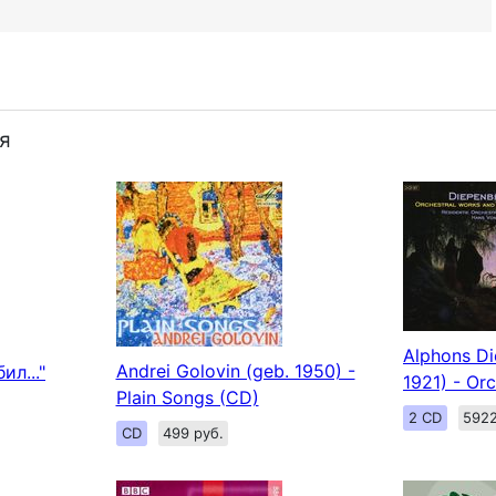
я
Alphons Di
Andrei Golovin (geb. 1950) -
ил..."
1921) - Or
Plain Songs (CD)
2 CD
5922
CD
499 руб.