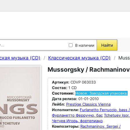
Найти
В наличии
ская музыка (CD)
Классическая музыка (CD)
Muss
Mussorgsky / Rachmaninov.
Артикул:
CDVP 063033
Состав:
1 CD
Состояние:
Новое. Заводская упаковка.
Дата релиза:
01-01-2010
Лейбл:
Prestige Classics Vienna
Исполнители:
Furlanetto Ferruccio, bass /
Фурланетто Ферруччо, бас
Tchetuev Igor,
Четуев Игорь, фортепиано
Композиторы:
Rachmaninov, Sergei /