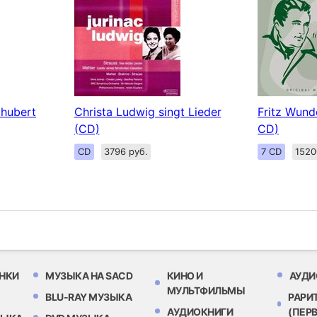
chubert
Christa Ludwig singt Lieder
Fritz Wunde
(CD)
CD)
CD
3796 руб.
7 CD
1520
НКИ
МУЗЫКА НА SACD
КИНО И
АУДИ
МУЛЬТФИЛЬМЫ
BLU-RAY МУЗЫКА
РАРИ
АУДИОКНИГИ
(ПЕР