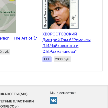
ХВОРОСТОВСКИЙ
rlich - The Art of (7
Дмитрий.Том 6."Романсы
П.И.Чайковского и
С.В.Рахманинова"
0 руб.
1 CD
2638 руб.
Мы в соцсетях:
ОКАССЕТЫ (MC)
ТЕТНЫЕ ПЛАСТИНКИ
ВОПРЕССЫ)