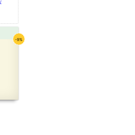
/
-9%