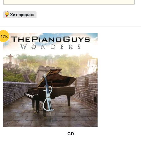
Хит продаж
-17%
CD