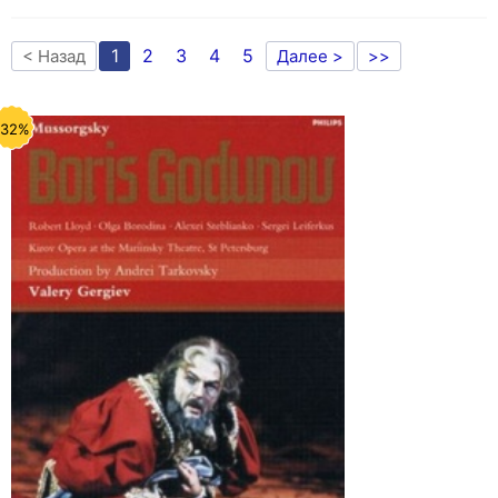
1
2
3
4
5
< Назад
Далее >
>>
-32%