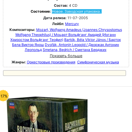
Состав:
4 CD
Состояние:
Новое. Заводская упаковка.
Дата релиза:
11-07-2005
Лейбл:
Mercury
Композиторы:
Mozart, Wolfgang Amadeus (Joannes Chrysostomus
Wolfgang Theophilus) / Моцарт Вольфганг Амадей (Иоганн
Хризостом Вольфганг Теофил)
Bartók, Béla Viktor János / Барток
Бела Виктор Янош
Dvořák, Antonín Leopold / Дворжак Антонин
Леопольд
Smetana, Bedrich / Сметана Берджих
Показать больше
Жанры:
Оркестровые произведения
Симфоническая музыка
-17%