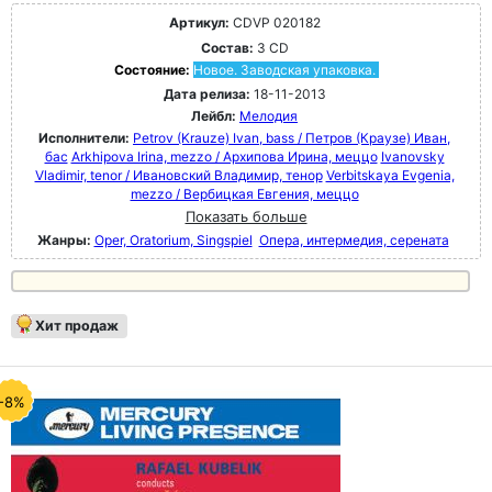
Артикул:
CDVP 020182
Состав:
3 CD
Состояние:
Новое. Заводская упаковка.
Дата релиза:
18-11-2013
Лейбл:
Мелодия
Исполнители:
Petrov (Krauze) Ivan, bass / Петров (Краузе) Иван,
бас
Arkhipova Irina, mezzo / Архипова Ирина, меццо
Ivanovsky
Vladimir, tenor / Ивановский Владимир, тенор
Verbitskaya Evgenia,
mezzo / Вербицкая Евгения, меццо
Показать больше
Жанры:
Oper, Oratorium, Singspiel
Опера, интермедия, серената
Хит продаж
-8%