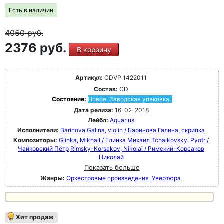
Есть в наличии
4050
руб.
2376 руб.
В корзину
Артикул:
CDVP 1422011
Состав:
CD
Состояние:
Новое. Заводская упаковка.
Дата релиза:
16-02-2018
Лейбл:
Aquarius
Исполнители:
Barinova Galina, violin / Баринова Галина, скрипка
Композиторы:
Glinka, Mikhail / Глинка Михаил
Tchaikovsky, Pyotr /
Чайковский Пётр
Rimsky-Korsakov, Nikolai / Римский-Корсаков
Николай
Показать больше
Жанры:
Оркестровые произведения
Увертюра
Хит продаж