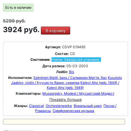
Есть в наличии
5299
руб.
3924 руб.
В корзину
Артикул:
CDVP 019495
Состав:
CD
Состояние:
Новое. Заводская упаковка.
Дата релиза:
05-03-2003
Лейбл:
Bis
Исполнители:
Salminen Matti, bass / Салминен Матти, бас
Kuusisto
Jaakko, violin / Куусисто Яакко, скрипка
Kalevi Aho (geb. 1949) /
Kalevi Aho (geb. 1949)
Композиторы:
Mussorgsky, Modest / Мусоргский Модест
Показать больше
Жанры:
Classical
Orchesterwerke
Вокальный цикл
Песни /
Романсы
Симфоническая музыка