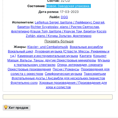
Состав:
32 CD
Состояние:
Новое. Заводская упаковка.
Дата релиза:
17-03-2023
Лейбл:
DGG
Исполнители:
Leiferkus Sergei, baritone / Лейферкус Сергей,
баритон
Richter Svyatoslav, piano / Рихтер Святослав,
фортепиано
Krause Tom, baritone / Краузе Том, баритон
Kocsis
Zoltán, piano / Кочиш Зольтан, фортепиано
Показать больше
Жанры:
Klavier- und Cembalomusik
Вокальные ансамбли
Вокальный цикл
Духовная музыка (Страсти, Мессы, Реквиемы и
т.д.)
Камерная и инструментальная музыка
Кантата
Концерт
Марши, Вальсы, Танцы, другие Оркестровые миниатюры
Музыка
к театральному спектаклю
Опера, интермедия, серената
Оркестровые произведения
Песни / Романсы
Произведения для
солиста с оркестром
Симфоническая музыка
Транскрипции
Фортепьянные дуэты / Ансамбли для нескольких пианистов
Фортепьяно соло
Хоровые произведения / Произведения для
хора и солистов
Хит продаж