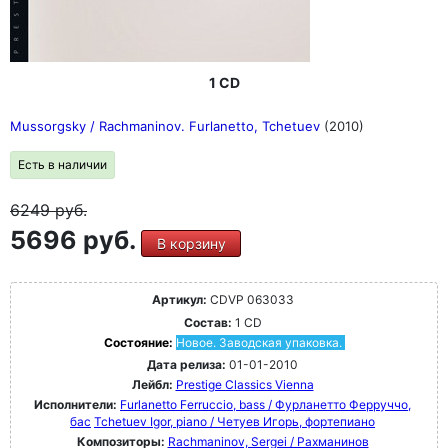
1 CD
Mussorgsky / Rachmaninov. Furlanetto, Tchetuev
(2010)
Есть в наличии
6249
руб.
5696 руб.
В корзину
Артикул:
CDVP 063033
Состав:
1 CD
Состояние:
Новое. Заводская упаковка.
Дата релиза:
01-01-2010
Лейбл:
Prestige Classics Vienna
Исполнители:
Furlanetto Ferruccio, bass / Фурланетто Ферруччо,
бас
Tchetuev Igor, piano / Четуев Игорь, фортепиано
Композиторы:
Rachmaninov, Sergei / Рахманинов