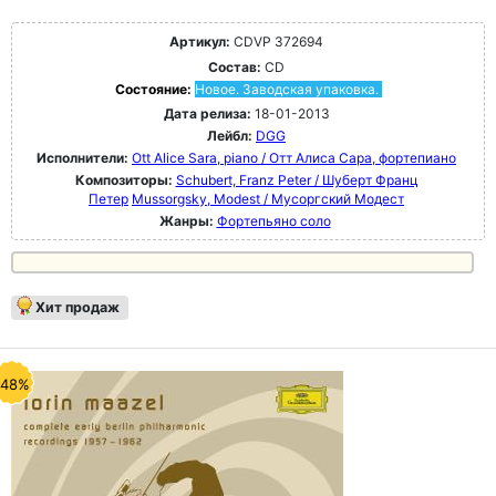
Артикул:
CDVP 372694
Состав:
CD
Состояние:
Новое. Заводская упаковка.
Дата релиза:
18-01-2013
Лейбл:
DGG
Исполнители:
Ott Alice Sara, piano / Отт Алиса Сара, фортепиано
Композиторы:
Schubert, Franz Peter / Шуберт Франц
Петер
Mussorgsky, Modest / Мусоргский Модест
Жанры:
Фортепьяно соло
Хит продаж
-48%