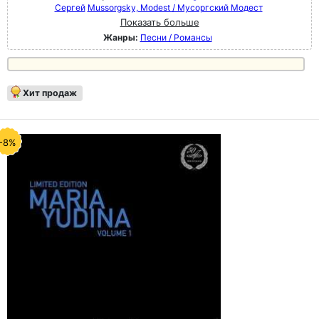
Сергей
Mussorgsky, Modest / Мусоргский Модест
Показать больше
Жанры:
Песни / Романсы
Хит продаж
-8%