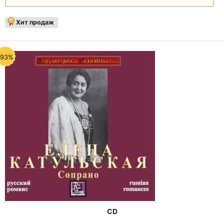
Хит продаж
-93%
CD