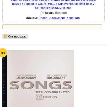
mezzo / Бородина Ольга, меццо
Ognovenko Vladimir, bass /
Огновенко Владимир, бас
Показать больше
Жанры:
Опера, интермедия, серената
Хит продаж
-9%