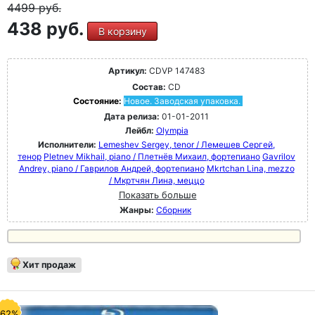
4499
руб.
438 руб.
В корзину
Артикул:
CDVP 147483
Состав:
CD
Состояние:
Новое. Заводская упаковка.
Дата релиза:
01-01-2011
Лейбл:
Olympia
Исполнители:
Lemeshev Sergey, tenor / Лемешев Сергей,
тенор
Pletnev Mikhail, piano / Плетнёв Михаил, фортепиано
Gavrilov
Andrey, piano / Гаврилов Андрей, фортепиано
Mkrtchan Lina, mezzo
/ Мкртчян Лина, меццо
Показать больше
Жанры:
Сборник
Хит продаж
-62%