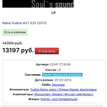
LP
Maria Yudina Vol.1 (LP)
(2013)
Есть в наличии
14399
руб.
13197 руб.
В корзину
Артикул:
CDVP 1713536
Состав:
LP
Состояние:
Новое. Заводская упаковка.
Дата релиза:
25-03-2014
Лейбл:
Мелодия
Исполнители:
Yudina Maria, piano / Юдина Мария, фортепиано
Композиторы:
Mussorgsky, Modest / Мусоргский Модест
Жанры:
Klavier- und Cembalomusik