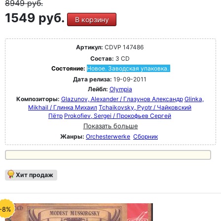
8949
руб.
1549 руб.
В корзину
Артикул:
CDVP 147486
Состав:
3 CD
Состояние:
Новое. Заводская упаковка.
Дата релиза:
19-09-2011
Лейбл:
Olympia
Композиторы:
Glazunov, Alexander / Глазунов Александр
Glinka,
Mikhail / Глинка Михаил
Tchaikovsky, Pyotr / Чайковский
Пётр
Prokofiev, Sergei / Прокофьев Сергей
Показать больше
Жанры:
Orchesterwerke
Сборник
Хит продаж
-8%