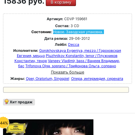
15836 руб.
В корзину
Артикул:
CDVP 159661
Состав:
3 CD
Состояние:
Новое. Заводская упаковка.
Дата релиза:
29-06-2012
Лейбл:
Decca
Исполнители:
Gorokhovskaya Evgeniya, mezzo / Гороховская
Евгения, меццо
Pluzhnikov Konstantin, tenor / Плужников
Константин, тенор
Vaneev Vladimir, bass / Ванеев Владимир,
бас
Trifonova Olga, soprano / Трифонова Ольга, сопрано
Показать больше
Жанры:
Oper, Oratorium, Singspiel
Опера, интермедия, серената
Хит продаж
-44%