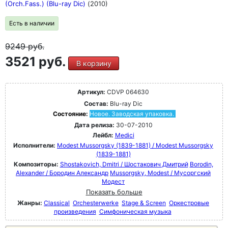
(Orch.Fass.) (Blu-ray Dic)
(2010)
Есть в наличии
9249
руб.
3521 руб.
В корзину
Артикул:
CDVP 064630
Состав:
Blu-ray Dic
Состояние:
Новое. Заводская упаковка.
Дата релиза:
30-07-2010
Лейбл:
Medici
Исполнители:
Modest Mussorgsky (1839-1881) / Modest Mussorgsky
(1839-1881)
Композиторы:
Shostakovich, Dmitri / Шостакович Дмитрий
Borodin,
Alexander / Бородин Александр
Mussorgsky, Modest / Мусоргский
Модест
Показать больше
Жанры:
Classical
Orchesterwerke
Stage & Screen
Оркестровые
произведения
Симфоническая музыка