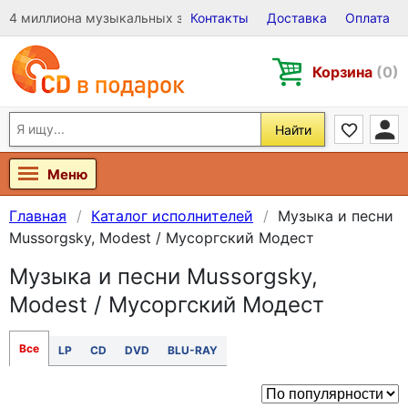
4 миллиона музыкальных записей на Виниле, CD и DVD
Контакты
Доставка
Оплата
Корзина
(0)
Найти
Меню
Главная
Каталог исполнителей
Музыка и песни
Mussorgsky, Modest / Мусоргский Модест
Музыка и песни Mussorgsky,
Modest / Мусоргский Модест
Все
LP
CD
DVD
BLU-RAY