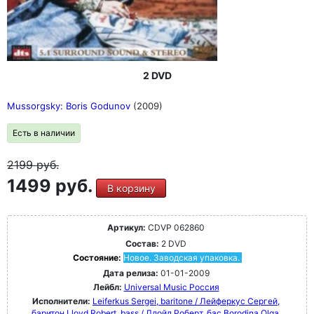
2 DVD
Mussorgsky: Boris Godunov
(2009)
Есть в наличии
2199
руб.
1499 руб.
В корзину
Артикул:
CDVP 062860
Состав:
2 DVD
Состояние:
Новое. Заводская упаковка.
Дата релиза:
01-01-2009
Лейбл:
Universal Music Россия
Исполнители:
Leiferkus Sergei, baritone / Лейферкус Сергей,
баритон
Lloyd Robert, bass / Ллойд Роберт, бас
Borodina Olga,