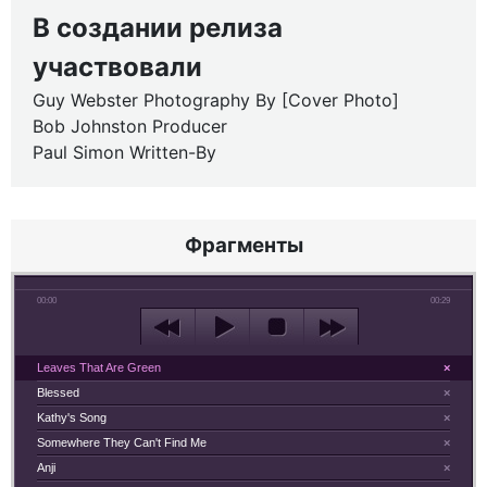
В создании релиза
участвовали
Guy Webster Photography By [Cover Photo]
Bob Johnston Producer
Paul Simon Written-By
Фрагменты
00:00
00:29
Leaves That Are Green
×
Blessed
×
Kathy's Song
×
Somewhere They Can't Find Me
×
Anji
×