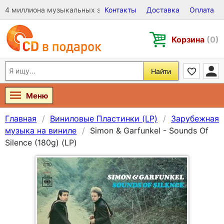
4 миллиона музыкальных записей на Виниле, CD и DVD
Контакты
Доставка
Оплата
Корзина
(0)
Найти
Меню
Главная
Виниловые Пластинки (LP)
Зарубежная
музыка на виниле
Simon & Garfunkel - Sounds Of
Silence (180g) (LP)