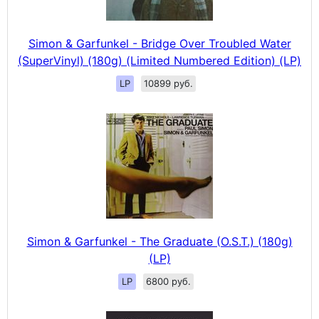
Simon & Garfunkel - Bridge Over Troubled Water
(SuperVinyl) (180g) (Limited Numbered Edition) (LP)
LP
10899 руб.
Simon & Garfunkel - The Graduate (O.S.T.) (180g)
(LP)
LP
6800 руб.