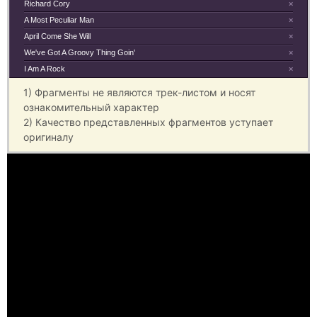
Richard Cory
×
A Most Peculiar Man
×
April Come She Will
×
We've Got A Groovy Thing Goin'
×
I Am A Rock
×
1) Фрагменты не являются трек-листом и носят
ознакомительный характер
2) Качество представленных фрагментов уступает
оригиналу