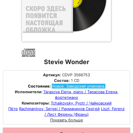
Stevie Wonder
Артикул:
CDVP 3566753
Состав:
1 CD
Состояние:
Новое. Заводская упаковка.
Исполнители:
Tarasova Elena, piano / Тарасова Елена,
фортепиано
Композиторы:
Tchaikovsky, Pyotr / Чайковский
Пётр
Rachmaninov, Sergei / Рахманинов Сергей
Liszt, Ferenz
/ Лист Ференц (Франц)
Показать больше