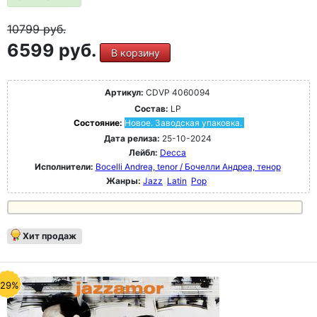
10799
руб.
6599 руб.
В корзину
Артикул:
CDVP 4060094
Состав:
LP
Состояние:
Новое. Заводская упаковка.
Дата релиза:
25-10-2024
Лейбл:
Decca
Исполнители:
Bocelli Andrea, tenor / Бочелли Андреа, тенор
Жанры:
Jazz
Latin
Pop
Хит продаж
-29%