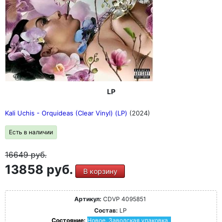
LP
Kali Uchis - Orquideas (Clear Vinyl) (LP)
(2024)
Есть в наличии
16649
руб.
13858 руб.
В корзину
Артикул:
CDVP 4095851
Состав:
LP
Состояние:
Новое. Заводская упаковка.