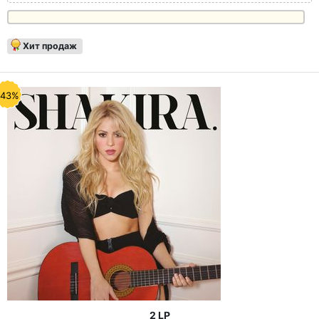
Хит продаж
-43%
2 LP