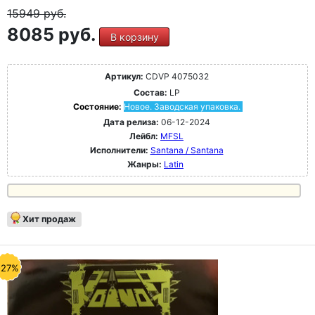
15949
руб.
8085 руб.
В корзину
Артикул:
CDVP 4075032
Состав:
LP
Состояние:
Новое. Заводская упаковка.
Дата релиза:
06-12-2024
Лейбл:
MFSL
Исполнители:
Santana / Santana
Жанры:
Latin
Хит продаж
-27%