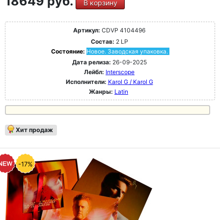
18649 руб.
В корзину
Артикул:
CDVP 4104496
Состав:
2 LP
Состояние:
Новое. Заводская упаковка.
Дата релиза:
26-09-2025
Лейбл:
Interscope
Исполнители:
Karol G / Karol G
Жанры:
Latin
Хит продаж
-17%