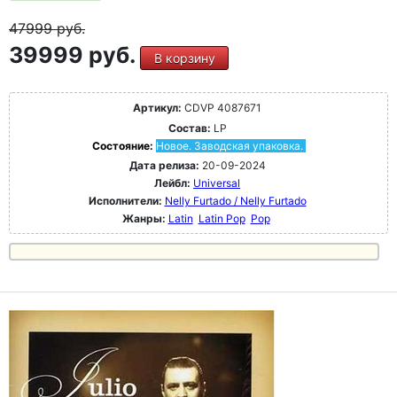
47999
руб.
39999 руб.
В корзину
Артикул:
CDVP 4087671
Состав:
LP
Состояние:
Новое. Заводская упаковка.
Дата релиза:
20-09-2024
Лейбл:
Universal
Исполнители:
Nelly Furtado / Nelly Furtado
Жанры:
Latin
Latin Pop
Pop