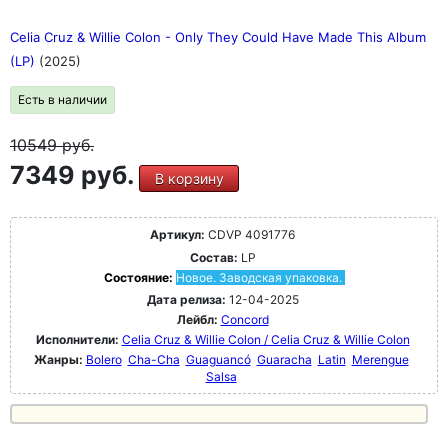
Celia Cruz & Willie Colon - Only They Could Have Made This Album
(LP)
(2025)
Есть в наличии
10549
руб.
7349 руб.
В корзину
Артикул:
CDVP 4091776
Состав:
LP
Состояние:
Новое. Заводская упаковка.
Дата релиза:
12-04-2025
Лейбл:
Concord
Исполнители:
Celia Cruz & Willie Colon / Celia Cruz & Willie Colon
Жанры:
Bolero
Cha-Cha
Guaguancó
Guaracha
Latin
Merengue
Salsa