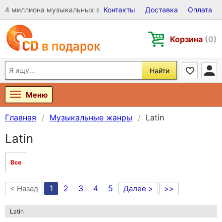
4 миллиона музыкальных записей на Виниле, CD и DVD
Контакты
Доставка
Оплата
Корзина
(0)
Найти
Меню
Главная
Музыкальные жанры
Latin
Latin
Все
1
2
3
4
5
< Назад
Далее >
>>
Latin