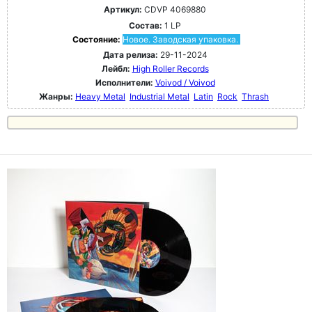
Артикул:
CDVP 4069880
Состав:
1 LP
Состояние:
Новое. Заводская упаковка.
Дата релиза:
29-11-2024
Лейбл:
High Roller Records
Исполнители:
Voivod / Voivod
Жанры:
Heavy Metal
Industrial Metal
Latin
Rock
Thrash