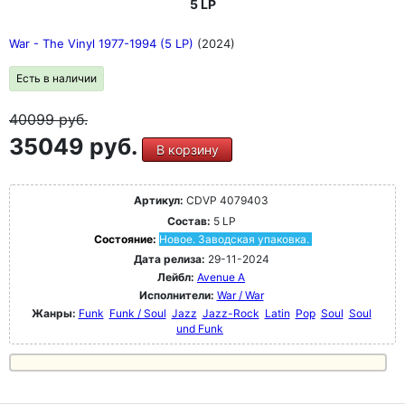
5 LP
War - The Vinyl 1977-1994 (5 LP)
(2024)
Есть в наличии
40099
руб.
35049 руб.
В корзину
Артикул:
CDVP 4079403
Состав:
5 LP
Состояние:
Новое. Заводская упаковка.
Дата релиза:
29-11-2024
Лейбл:
Avenue A
Исполнители:
War / War
Жанры:
Funk
Funk / Soul
Jazz
Jazz-Rock
Latin
Pop
Soul
Soul
und Funk