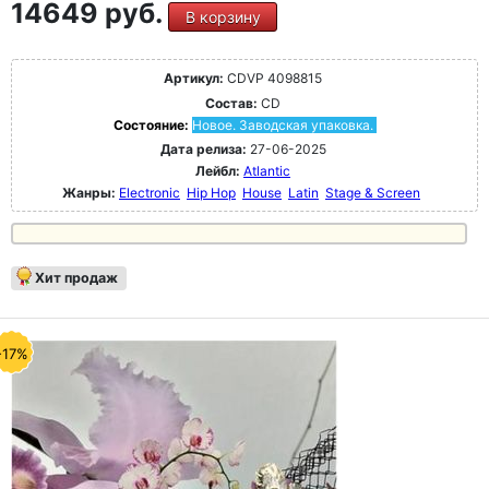
14649 руб.
В корзину
Артикул:
CDVP 4098815
Состав:
CD
Состояние:
Новое. Заводская упаковка.
Дата релиза:
27-06-2025
Лейбл:
Atlantic
Жанры:
Electronic
Hip Hop
House
Latin
Stage & Screen
Хит продаж
-17%