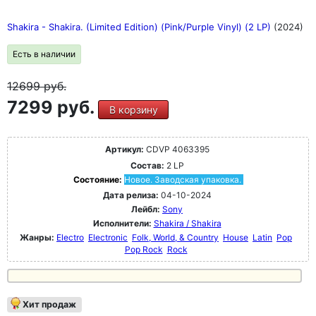
Shakira - Shakira. (Limited Edition) (Pink/Purple Vinyl) (2 LP)
(2024)
Есть в наличии
12699
руб.
7299 руб.
В корзину
Артикул:
CDVP 4063395
Состав:
2 LP
Состояние:
Новое. Заводская упаковка.
Дата релиза:
04-10-2024
Лейбл:
Sony
Исполнители:
Shakira / Shakira
Жанры:
Electro
Electronic
Folk, World, & Country
House
Latin
Pop
Pop Rock
Rock
Хит продаж