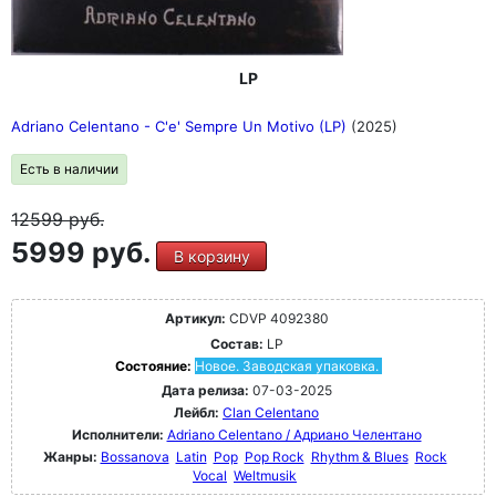
LP
Adriano Celentano - C'e' Sempre Un Motivo (LP)
(2025)
Есть в наличии
12599
руб.
5999 руб.
В корзину
Артикул:
CDVP 4092380
Состав:
LP
Состояние:
Новое. Заводская упаковка.
Дата релиза:
07-03-2025
Лейбл:
Clan Celentano
Исполнители:
Adriano Celentano / Адриано Челентано
Жанры:
Bossanova
Latin
Pop
Pop Rock
Rhythm & Blues
Rock
Vocal
Weltmusik