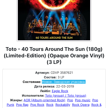
Toto - 40 Tours Around The Sun (180g)
(Limited-Edition) (Opaque Orange Vinyl)
(3 LP)
Артикул:
CDVP 3587621
Состав:
3 LP
Состояние:
Новое. Заводская упаковка.
Дата релиза:
22-03-2019
Лейбл:
Eagle Rock
Исполнители:
Toto (group) / Toto (group)
Жанры:
AOR (Album-oriented Rock)
Pop
Pop music
Pop
Punk
Pop Rap
Pop Rock
Rock
Rockabilly
Rock Opera
Rock &