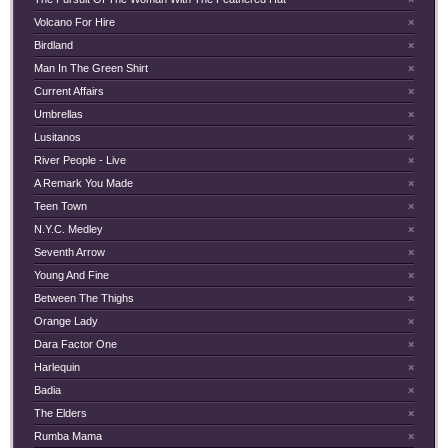
Volcano For Hire
×
Birdland
×
Man In The Green Shirt
×
Current Affairs
×
Umbrellas
×
Lusitanos
×
River People - Live
×
A Remark You Made
×
Teen Town
×
N.Y.C. Medley
×
Seventh Arrow
×
Young And Fine
×
Between The Thighs
×
Orange Lady
×
Dara Factor One
×
Harlequin
×
Badia
×
The Elders
×
Rumba Mama
×