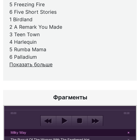
5 Freezing Fire
6 Five Short Stories
1 Birdland
2 A Remark You Made
3 Teen Town
4 Harlequin
5 Rumba Mama
6 Palladium
Показать больше
Фрагменты
00:00
00:30
Milky Way
×
The Pursuit Of The Woman With The Feathered Hat
×