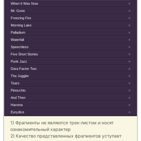
When It Was Now
×
Mr. Gone
×
Freezing Fire
×
Morning Lake
×
Palladium
×
Waterfall
×
Speechless
×
Five Short Stories
×
Punk Jazz
×
Dara Factor Two
×
The Juggler
×
Tears
×
Pinocchio
×
And Then
×
Havona
×
Eurydice
×
1) Фрагменты не являются трек-листом и носят
ознакомительный характер
2) Качество представленных фрагментов уступает