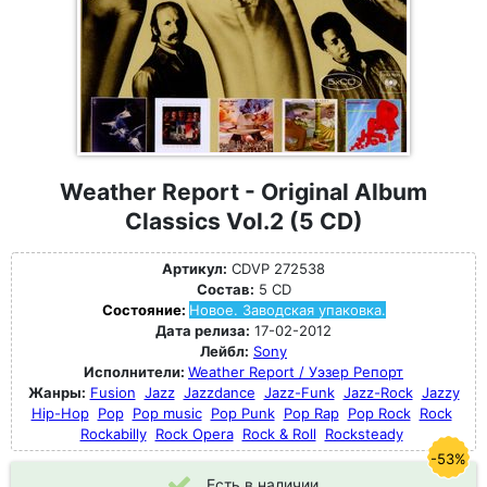
Weather Report - Original Album
Classics Vol.2 (5 CD)
Артикул:
CDVP 272538
Состав:
5 CD
Состояние:
Новое. Заводская упаковка.
Дата релиза:
17-02-2012
Лейбл:
Sony
Исполнители:
Weather Report / Уэзер Репорт
Жанры:
Fusion
Jazz
Jazzdance
Jazz-Funk
Jazz-Rock
Jazzy
Hip-Hop
Pop
Pop music
Pop Punk
Pop Rap
Pop Rock
Rock
Rockabilly
Rock Opera
Rock & Roll
Rocksteady
-53%
Есть в наличии