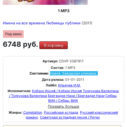
1 MP3
Имена на все времена Любимцы публики
(2011)
Под заказ
6748 руб.
В корзину
Артикул:
CDVP 3387917
Состав:
1 MP3
Состояние:
Новое. Заводская упаковка.
Дата релиза:
01-01-2011
Лейбл:
Ильичев И.М.
Исполнители:
Кобзон Иосиф / Кобзон Иосиф
Толкунова Валентина
/ Толкунова Валентина
Брегвадзе Нани / Брегвадзе Нани
Сябры,
ВИА / Сябры, ВИА
Показать больше
Жанры:
Compilation
Российская эстрада
Русский классический
романс
Советская эстрадная песня / Ретро