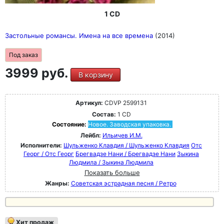
1 CD
Застольные романсы. Имена на все времена
(2014)
Под заказ
3999 руб.
В корзину
Артикул:
CDVP 2599131
Состав:
1 CD
Состояние:
Новое. Заводская упаковка.
Лейбл:
Ильичев И.М.
Исполнители:
Шульженко Клавдия / Шульженко Клавдия
Отс
Георг / Отс Георг
Брегвадзе Нани / Брегвадзе Нани
Зыкина
Людмила / Зыкина Людмила
Показать больше
Жанры:
Советская эстрадная песня / Ретро
Хит продаж