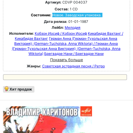
Артикул:
CDVP 004037
Состав:
1 CD
Состояние:
Новое. Заводская упаковка.
Дата релиза:
01-01-1987
Лейбл:
Мелодия
Исполнители:
Кобзон Иосиф / Кобзон Иосиф
Кикабидзе Вахтанг /
Кикабидзе Вахтанг
Герман Анна (Герман-Тухольская Анна
Виктория); (German-Tucholska, Anna Wiktoria) / Герман Анна
(Герман-Тухольская Анна Виктория); (German-Tucholska, Anna
Wiktoria)
Брегвадзе Нани / Брегвадзе Нани
Показать больше
Жанры:
Советская эстрадная песня / Ретро
Хит продаж