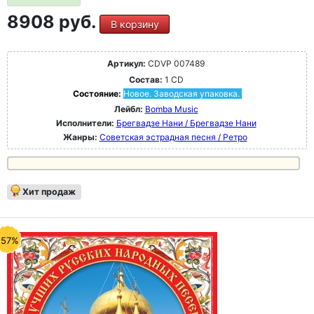
8908 руб.
В корзину
Артикул:
CDVP 007489
Состав:
1 CD
Состояние:
Новое. Заводская упаковка.
Лейбл:
Bomba Music
Исполнители:
Брегвадзе Нани / Брегвадзе Нани
Жанры:
Советская эстрадная песня / Ретро
Хит продаж
-57%