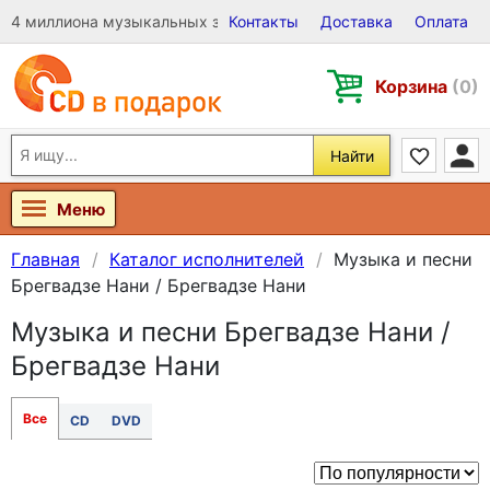
4 миллиона музыкальных записей на Виниле, CD и DVD
Контакты
Доставка
Оплата
Корзина
(0)
Найти
Меню
Главная
Каталог исполнителей
Музыка и песни
Брегвадзе Нани / Брегвадзе Нани
Музыка и песни Брегвадзе Нани /
Брегвадзе Нани
Все
CD
DVD