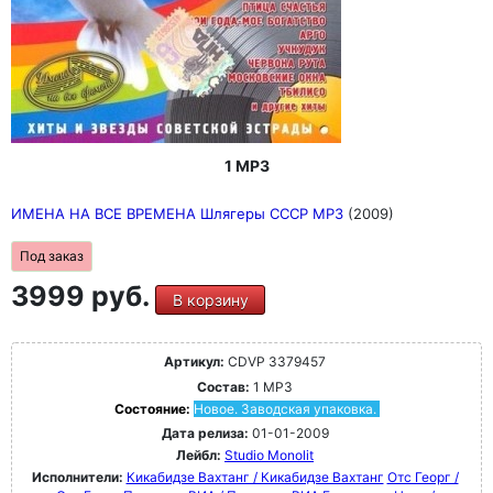
1 MP3
ИМЕНА НА ВСЕ ВРЕМЕНА Шлягеры СССР MP3
(2009)
Под заказ
3999 руб.
В корзину
Артикул:
CDVP 3379457
Состав:
1 MP3
Состояние:
Новое. Заводская упаковка.
Дата релиза:
01-01-2009
Лейбл:
Studio Monolit
Исполнители:
Кикабидзе Вахтанг / Кикабидзе Вахтанг
Отс Георг /