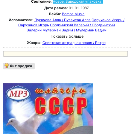
Состояние:
Новое. Заводская упаковка.
Дата релиза:
01-01-1987
Лейбл:
Bomba Music
Исполнители:
Пугачева Алла / Пугачева Алла
Саруханов Игорь /
Саруханов Игорь
Ободзинский Валерий / Ободзинский
Валерий
Мулерман Вадим / Мулерман Вадим
Показать больше
Жанры:
Советская эстрадная песня / Ретро
Хит продаж