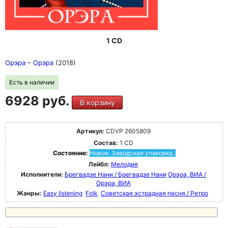
1 CD
Орэра ‎– Орэра
(2018)
Есть в наличии
6928 руб.
В корзину
Артикул:
CDVP 2605809
Состав:
1 CD
Состояние:
Новое. Заводская упаковка.
Лейбл:
Мелодия
Исполнители:
Брегвадзе Нани / Брегвадзе Нани
Орэра, ВИА /
Орэра, ВИА
Жанры:
Easy listening
Folk
Советская эстрадная песня / Ретро