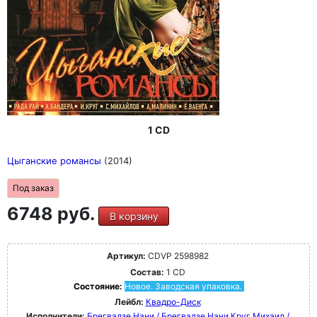
1 CD
Цыганские романсы
(2014)
Под заказ
6748 руб.
В корзину
Артикул:
CDVP 2598982
Состав:
1 CD
Состояние:
Новое. Заводская упаковка.
Лейбл:
Квадро-Диск
Исполнители:
Брегвадзе Нани / Брегвадзе Нани
Круг Михаил /