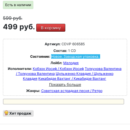
Есть в наличии
599
руб.
499 руб.
В корзину
Артикул:
CDVP 606585
Состав:
1 CD
Состояние:
Новое. Заводская упаковка.
Лейбл:
Мелодия
Исполнители:
Кобзон Иосиф / Кобзон Иосиф
Толкунова Валентина
/ Толкунова Валентина
Шульженко Клавдия / Шульженко
Клавдия
Кикабидзе Вахтанг / Кикабидзе Вахтанг
Показать больше
Жанры:
Советская эстрадная песня / Ретро
Хит продаж