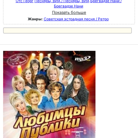
Отс Георг
Песняры, ВИА / Песняры, ВИА
Брегвадзе Нани /
Брегвадзе Нани
Показать больше
Жанры:
Советская эстрадная песня / Ретро