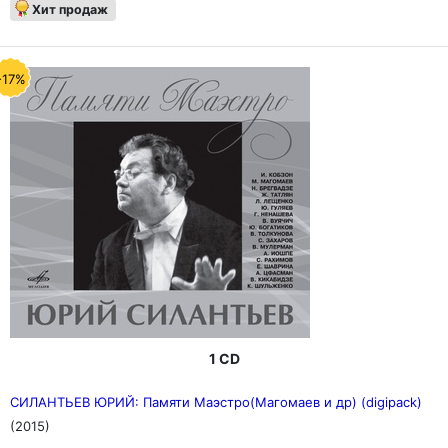
Хит продаж
-17%
1 CD
СИЛАНТЬЕВ ЮРИЙ: Памяти Маэстро(Магомаев и др) (digipack)
(2015)