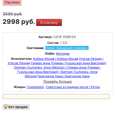
Под заказ
3599
руб.
2998 руб.
В корзину
Артикул:
CDVP 2599133
Состав:
1 CD
Состояние:
Новое. Заводская упаковка.
Лейбл:
Мелодия
Исполнители:
Кобзон Иосиф / Кобзон Иосиф
Утесов Леонид /
Утесов Леонид
Герман Анна (Герман-Тухольская Анна Виктория);
(German-Tucholska, Anna Wiktoria) / Герман Анна (Герман-
Тухольская Анна Виктория); (German-Tucholska, Anna
Wiktoria)
Брегвадзе Нани / Брегвадзе Нани
Показать больше
Жанры:
Compilation
Советская эстрадная песня / Ретро
Хит продаж