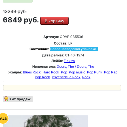
13249
руб.
6849 руб.
В корзину
Артикул:
CDVP 035536
Состав:
LP
Состояние:
Новое. Заводская упаковка.
Дата релиза:
01-10-1974
Лейбл:
Elektra
Исполнители:
Doors, The / Doors, The
Жанры:
Blues Rock
Hard Rock
Pop
Pop music
Pop Punk
Pop Rap
Pop Rock
Psychedelic Rock
Rock
Хит продаж
-64%