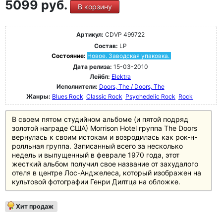
5099 руб.
В корзину
Артикул:
CDVP 499722
Состав:
LP
Состояние:
Новое. Заводская упаковка.
Дата релиза:
15-03-2010
Лейбл:
Elektra
Исполнители:
Doors, The / Doors, The
Жанры:
Blues Rock
Classic Rock
Psychedelic Rock
Rock
В своем пятом студийном альбоме (и пятой подряд
золотой награде США) Morrison Hotel группа The Doors
вернулась к своим истокам и возродилась как рок-н-
ролльная группа. Записанный всего за несколько
недель и выпущенный в феврале 1970 года, этот
жесткий альбом получил свое название от захудалого
отеля в центре Лос-Анджелеса, который изображен на
культовой фотографии Генри Дилтца на обложке.
Хит продаж