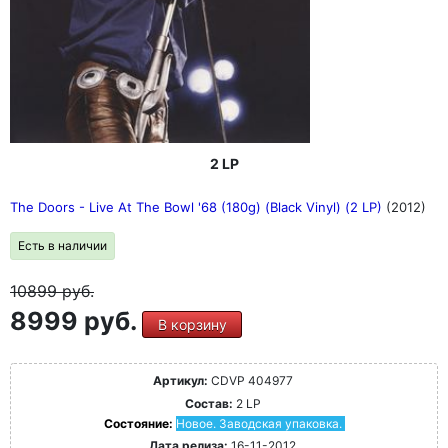
2 LP
The Doors - Live At The Bowl '68 (180g) (Black Vinyl) (2 LP)
(2012)
Есть в наличии
10899
руб.
8999 руб.
В корзину
Артикул:
CDVP 404977
Состав:
2 LP
Состояние:
Новое. Заводская упаковка.
Дата релиза:
16-11-2012