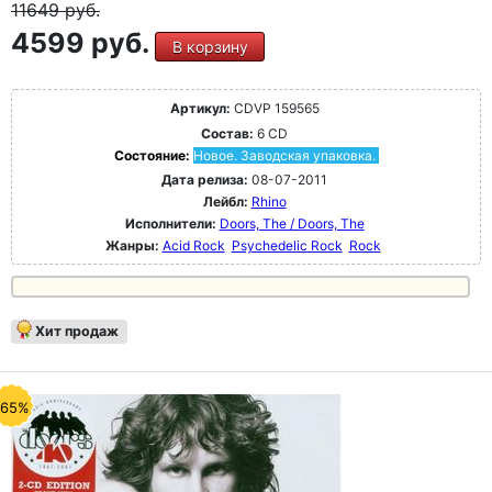
11649
руб.
4599 руб.
В корзину
Артикул:
CDVP 159565
Состав:
6 CD
Состояние:
Новое. Заводская упаковка.
Дата релиза:
08-07-2011
Лейбл:
Rhino
Исполнители:
Doors, The / Doors, The
Жанры:
Acid Rock
Psychedelic Rock
Rock
Хит продаж
-65%