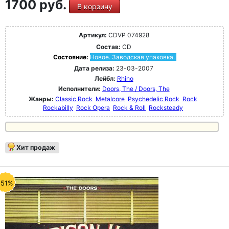
1700 руб.
В корзину
Артикул:
CDVP 074928
Состав:
CD
Состояние:
Новое. Заводская упаковка.
Дата релиза:
23-03-2007
Лейбл:
Rhino
Исполнители:
Doors, The / Doors, The
Жанры:
Classic Rock
Metalcore
Psychedelic Rock
Rock
Rockabilly
Rock Opera
Rock & Roll
Rocksteady
Хит продаж
-51%