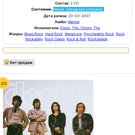
Состав:
2 CD
Состояние:
Новое. Заводская упаковка.
Дата релиза:
23-03-2007
Лейбл:
Warner
Исполнители:
Doors, The / Doors, The
Жанры:
Blues Rock
Hard Rock
Metalcore
Psychedelic Rock
Rock
Rockabilly
Rock Opera
Rock & Roll
Rocksteady
Хит продаж
-2%