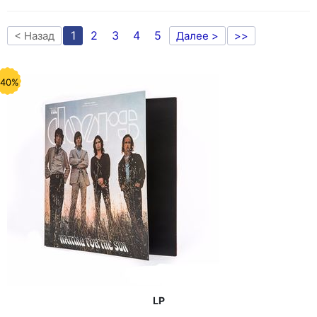
1
2
3
4
5
< Назад
Далее >
>>
-40%
LP