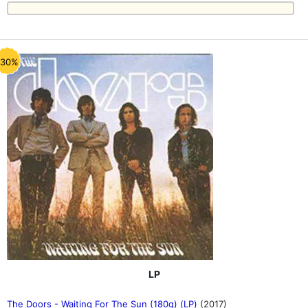
-30%
LP
The Doors - Waiting For The Sun (180g) (LP)
(2017)