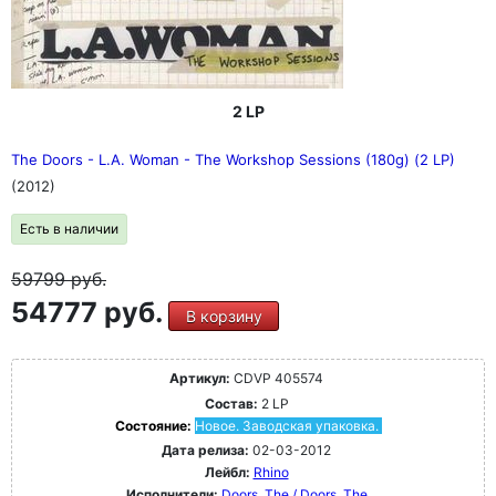
2 LP
The Doors - L.A. Woman - The Workshop Sessions (180g) (2 LP)
(2012)
Есть в наличии
59799
руб.
54777 руб.
В корзину
Артикул:
CDVP 405574
Состав:
2 LP
Состояние:
Новое. Заводская упаковка.
Дата релиза:
02-03-2012
Лейбл:
Rhino
Исполнители:
Doors, The / Doors, The