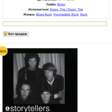
Лейбл:
Rhino
Исполнители:
Doors, The / Doors, The
Жанры:
Blues Rock
Psychedelic Rock
Rock
Хит продаж
-60%