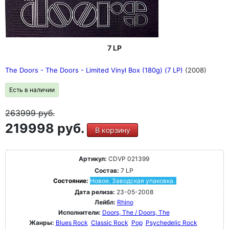
7 LP
The Doors - The Doors - Limited Vinyl Box (180g) (7 LP)
(2008)
Есть в наличии
263999
руб.
219998 руб.
В корзину
Артикул:
CDVP 021399
Состав:
7 LP
Состояние:
Новое. Заводская упаковка.
Дата релиза:
23-05-2008
Лейбл:
Rhino
Исполнители:
Doors, The / Doors, The
Жанры:
Blues Rock
Classic Rock
Pop
Psychedelic Rock