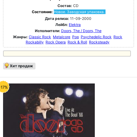
Состав:
CD
Состояние:
Новое. Заводская упаковка.
Дата релиза:
11-09-2000
Лейбл:
Elektra
Исполнители:
Doors, The / Doors, The
Жанры:
Classic Rock
Metalcore
Pop
Psychedelic Rock
Rock
Rockabilly
Rock Opera
Rock & Roll
Rocksteady
Хит продаж
-17%