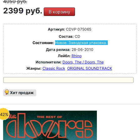
4050
руб.
2399 руб.
В корзину
Артикул:
CDVP 075065
Состав:
CD
Состояние:
Новое. Заводская упаковка.
Дата релиза:
28-06-2010
Лейбл:
Rhino
Исполнители:
Doors, The / Doors, The
Жанры:
Classic Rock
ORIGINAL SOUNDTRACK
Хит продаж
-42%