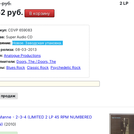
9
руб.
2 LP
2 руб.
В корзину
кул:
CDVP 659083
ав:
Super Audio CD
ояние:
Новое. Заводская упаковка.
 релиза:
08-03-2013
л:
Analogue Productions
лнители:
Doors, The / Doors, The
ры:
Blues Rock
Classic Rock
Psychedelic Rock
 продаж
 Manne - 2-3-4 (LIMITED 2 LP 45 RPM NUMBERED
N)
(2010)