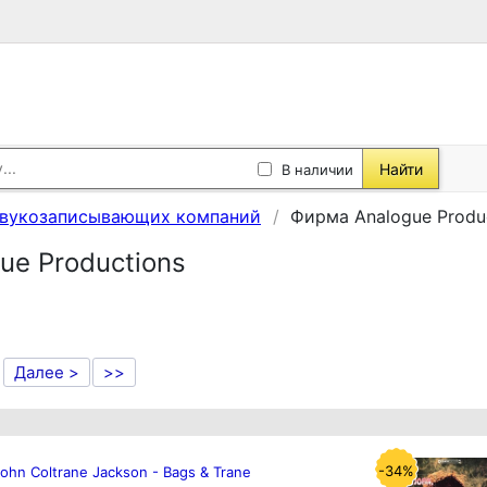
Найти
В наличии
звукозаписывающих компаний
Фирма Analogue Produ
ue Productions
Далее >
>>
-34%
John Coltrane Jackson - Bags & Trane