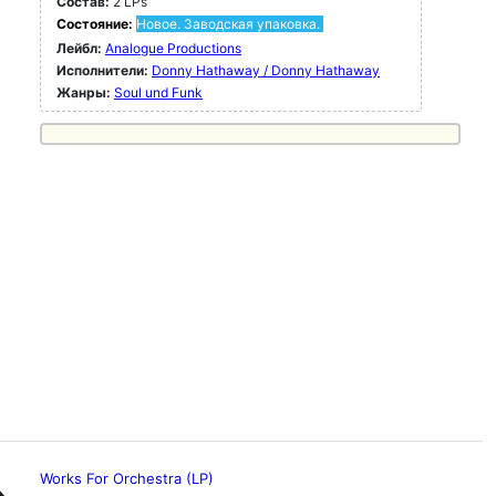
Состав:
2 LPs
Состояние:
Новое. Заводская упаковка.
Лейбл:
Analogue Productions
Исполнители:
Donny Hathaway / Donny Hathaway
Жанры:
Soul und Funk
Works For Orchestra (LP)