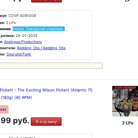
кул:
CDVP 4081008
ав:
2 LPs
ояние:
Новое. Заводская упаковка.
 релиза:
24-01-2025
л:
Analogue Productions
лнители:
Redding, Otis / Redding, Otis
ры:
Soul und Funk
Pickett - The Exciting Wilson Pickett (Atlantic 75
 (180g) (45 RPM)
аказ
99 руб.
В корзину
2 LPs