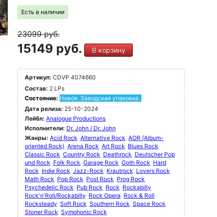
Есть в наличии
23099
руб.
15149 руб.
В корзину
Артикул:
CDVP 4074660
Состав:
2 LPs
Состояние:
Новое. Заводская упаковка.
Дата релиза:
25-10-2024
Лейбл:
Analogue Productions
Исполнители:
Dr. John / Dr. John
Жанры:
Acid Rock
Alternative Rock
AOR (Album-
oriented Rock)
Arena Rock
Art Rock
Blues Rock
Classic Rock
Country Rock
Deathrock
Deutscher Pop
und Rock
Folk Rock
Garage Rock
Goth Rock
Hard
Rock
Indie Rock
Jazz-Rock
Krautrock
Lovers Rock
Math Rock
Pop Rock
Post Rock
Prog Rock
Psychedelic Rock
Pub Rock
Rock
Rockabilly
Rock'n'Roll/Rockabilly
Rock Opera
Rock & Roll
Rocksteady
Soft Rock
Southern Rock
Space Rock
Stoner Rock
Symphonic Rock