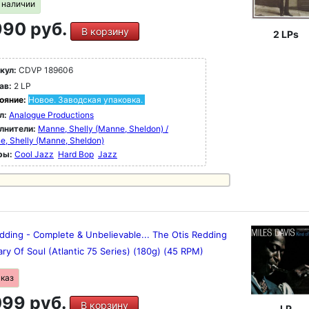
в наличии
90 руб.
В корзину
2 LPs
кул:
CDVP 189606
ав:
2 LP
ояние:
Новое. Заводская упаковка.
л:
Analogue Productions
лнители:
Manne, Shelly (Manne, Sheldon) /
, Shelly (Manne, Sheldon)
ры:
Cool Jazz
Hard Bop
Jazz
dding - Complete & Unbelievable... The Otis Redding
ary Of Soul (Atlantic 75 Series) (180g) (45 RPM)
аказ
99 руб.
В корзину
LP