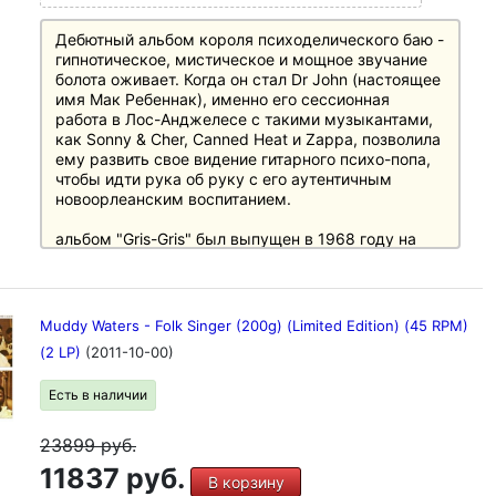
Дебютный альбом короля психоделического баю -
гипнотическое, мистическое и мощное звучание
болота оживает. Когда он стал Dr John (настоящее
имя Мак Ребеннак), именно его сессионная
работа в Лос-Анджелесе с такими музыкантами,
как Sonny & Cher, Canned Heat и Zappa, позволила
ему развить свое видение гитарного психо-попа,
чтобы идти рука об руку с его аутентичным
новоорлеанским воспитанием.
альбом "Gris-Gris" был выпущен в 1968 году на
Atco Records, суб-лейбле Atlantic. Музыкальный
стиль "Gris-Gris" представляет собой смесь
новоорлеанского ритм-энд-блюза и
психоделического рока. На альбоме был
Muddy Waters - Folk Singer (200g) (Limited Edition) (45 RPM)
представлен персонаж Ребеннака - Доктор Джон,
(2 LP)
(2011-10-00)
который был вдохновлен предполагаемым
врачом вуду XIX века. Альбом был взят под крыло
Есть в наличии
небольшой частью "андеграунда", когда он вышел
в 1968 году, и обрел настоящую популярность
лишь годы спустя.
23899
руб.
11837 руб.
Отпечатан на 180-граммовом виниле в Quality
В корзину