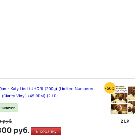
-50%
 Dan - Katy Lied (UHQR) (200g) (Limited Numbered
) (Clarity Vinyl) (45 RPM) (2 LP)
в наличии
9
руб.
2 LP
00 руб.
В корзину