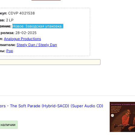
кул:
CDVP 4021538
ав:
2 LP
ояние:
Новое. Заводская упаковка.
 релиза:
28-02-2025
л:
Analogue Productions
лнители:
Steely Dan / Steely Dan
ры:
Pop
ors - The Soft Parade (Hybrid-SACD) (Super Audio CD)
в наличии