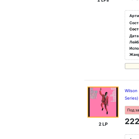
Арти
Сост
Сост
Дата
Лейб
Испо
Жан
Wilson 
Series)
Под з
222
2 LP