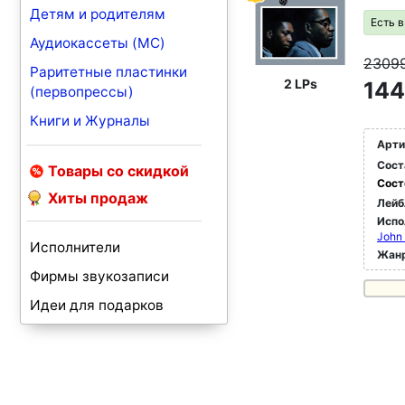
Детям и родителям
Есть 
Аудиокассеты (MC)
2309
Раритетные пластинки
2 LPs
144
(первопрессы)
Книги и Журналы
Арти
Сост
Товары со скидкой
Сост
Хиты продаж
Лейб
Испо
John 
Исполнители
Жан
Фирмы звукозаписи
Идеи для подарков