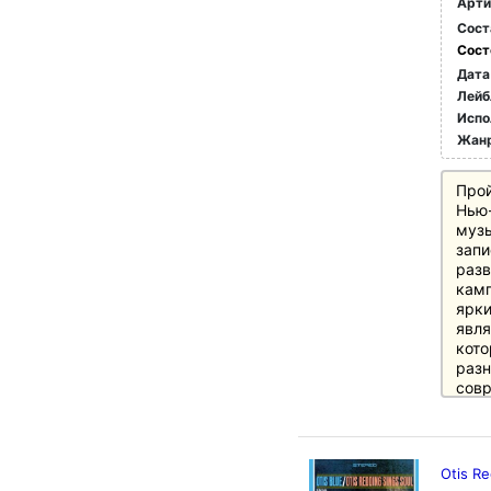
Арти
Сост
Сост
Дата
Лейб
Испо
Жан
Прой
Нью-
музы
запи
разв
кам
ярки
явля
кото
разн
совр
миру
The 
году
Otis Re
Уилс