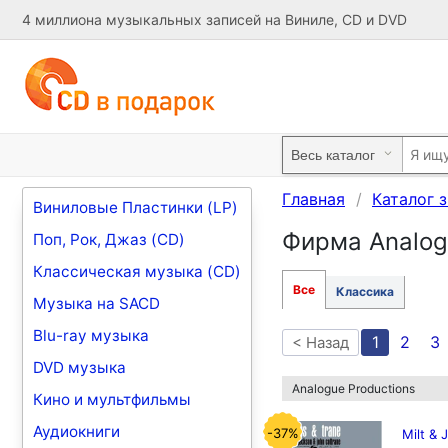
4 миллиона музыкальных записей на Виниле, CD и DVD
Главная
Каталог 
Виниловые Пластинки (LP)
Фирма Analog
Поп, Рок, Джаз (CD)
Классическая музыка (CD)
Все
Классика
Музыка на SACD
Blu-ray музыка
1
2
3
< Назад
DVD музыка
Analogue Productions
Кино и мультфильмы
Аудиокниги
-37%
Milt & 