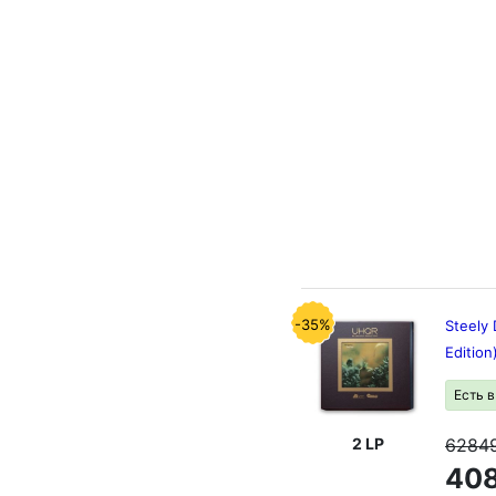
-35%
Steely
Edition
Есть 
6284
2 LP
408