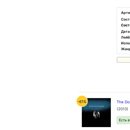
Арти
Сост
Сост
Дата
Лейб
Испо
Жан
-61%
The Do
(2013)
Есть 