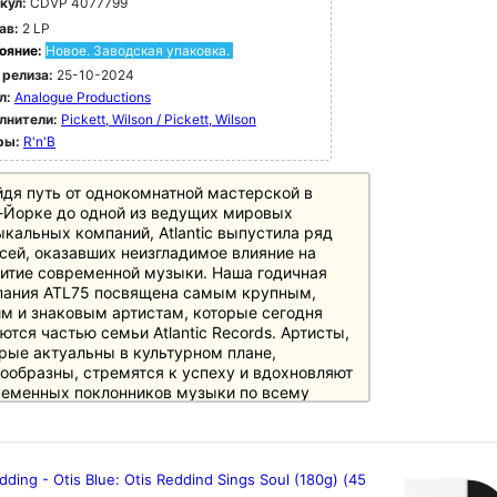
кул:
CDVP 4077799
ав:
2 LP
ояние:
Новое. Заводская упаковка.
 релиза:
25-10-2024
л:
Analogue Productions
лнители:
Pickett, Wilson / Pickett, Wilson
ры:
R'n'B
дя путь от однокомнатной мастерской в
Йорке до одной из ведущих мировых
кальных компаний, Atlantic выпустила ряд
сей, оказавших неизгладимое влияние на
итие современной музыки. Наша годичная
пания ATL75 посвящена самым крупным,
м и знаковым артистам, которые сегодня
ются частью семьи Atlantic Records. Артисты,
рые актуальны в культурном плане,
ообразны, стремятся к успеху и вдохновляют
еменных поклонников музыки по всему
.
Exciting Wilson Pickett, выпущенный в 1966
, стал третьим альбомом R&B и соул-певца
dding - Otis Blue: Otis Reddind Sings Soul (180g) (45
она Пикетта. Альбом занял 3-е место в