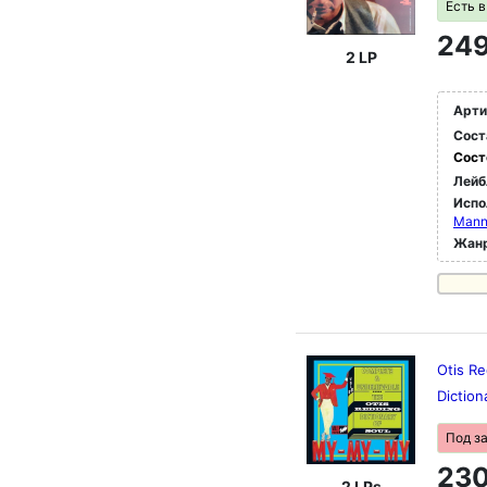
Есть 
249
2 LP
Арти
Сост
Сост
Лейб
Испо
Manne
Жан
Otis Re
Diction
Под з
230
2 LPs