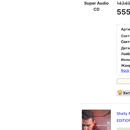
1434
Super Audio
CD
555
Арти
Сост
Сост
Дата
Лейб
Испо
Жан
Rock
Хит
Shelly
EDITIO