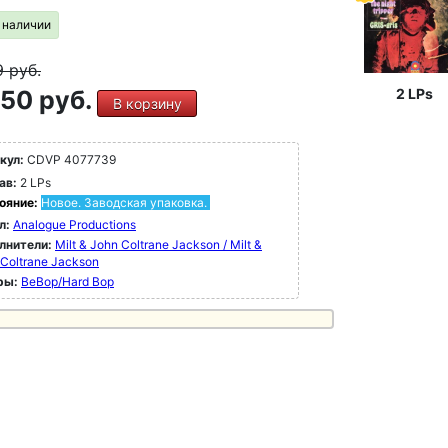
в наличии
9
руб.
50 руб.
2 LPs
В корзину
кул:
CDVP 4077739
ав:
2 LPs
ояние:
Новое. Заводская упаковка.
л:
Analogue Productions
лнители:
Milt & John Coltrane Jackson / Milt &
Coltrane Jackson
ры:
BeBop/Hard Bop