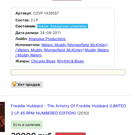
Record Pressings и в старинной гильзе в стиле
gatefold от Stoughton Printing.
Артикул:
CDVP 1426557
Состав:
2 LP
Состояние:
Новое. Заводская упаковка.
Дата релиза:
24-08-2011
Лейбл:
Analogue Productions
Исполнители:
Waters, Muddy (Morganfield, McKinley)
/ Waters, Muddy (Morganfield, McKinley)
Muddy Waters
/ Muddy Waters
Жанры:
Chicago Blues
Rhythm & Blues
Хит продаж
Freddie Hubbard - The Artistry Of Freddie Hubbard (LIMITED
2 LP 45 RPM NUMBERED EDITION)
(2010)
Есть в наличии