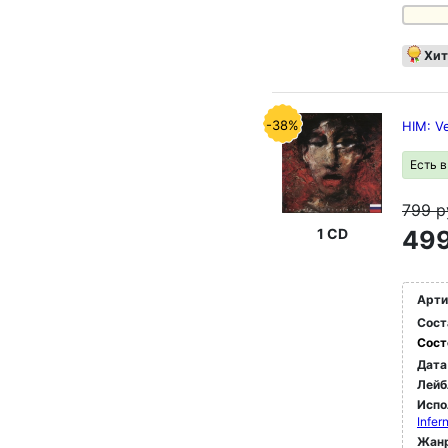
Хит
-38%
HIM: 
Есть 
799
р
499
1 CD
Арти
Сост
Сост
Дата
Лейб
Испо
Infer
Жан