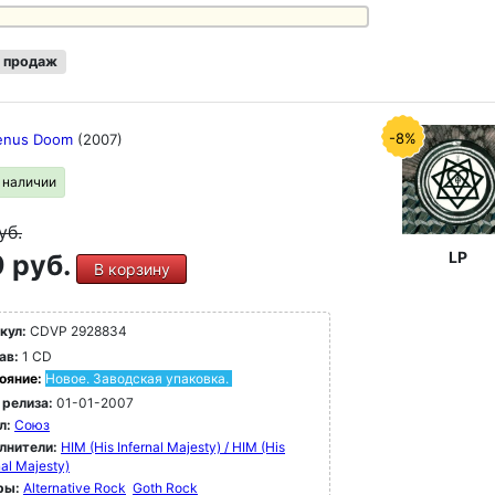
 продаж
-8%
Venus Doom
(2007)
в наличии
уб.
LP
 руб.
В корзину
кул:
CDVP 2928834
ав:
1 CD
ояние:
Новое. Заводская упаковка.
 релиза:
01-01-2007
л:
Союз
лнители:
HIM (His Infernal Majesty) / HIM (His
nal Majesty)
ры:
Alternative Rock
Goth Rock