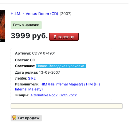
H.I.M. - Venus Doom (CD)
(2007)
Есть в наличии
3999 руб.
В корзину
Артикул:
CDVP 074901
Состав:
CD
Состояние:
Новое. Заводская упаковка.
Дата релиза:
13-09-2007
Лейбл:
SIRE
Исполнители:
HIM (His Infernal Majesty) / HIM (His
Infernal Majesty)
Жанры:
Alternative Rock
Goth Rock
Хит продаж