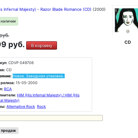
s Infernal Majesty) - Razor Blade Romance (CD)
(2000)
в наличии
руб.
CD
9 руб.
В корзину
кул:
CDVP 049706
ав:
CD
ояние:
Новое. Заводская упаковка.
 релиза:
15-05-2000
л:
RCA
лнители:
HIM (His Infernal Majesty) / HIM (His
nal Majesty)
ры:
Alternative Rock
Rock
 продаж