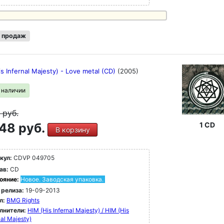
 продаж
s Infernal Majesty) - Love metal (CD)
(2005)
в наличии
9
руб.
48 руб.
1 CD
В корзину
кул:
CDVP 049705
ав:
CD
ояние:
Новое. Заводская упаковка.
 релиза:
19-09-2013
л:
BMG Rights
лнители:
HIM (His Infernal Majesty) / HIM (His
nal Majesty)