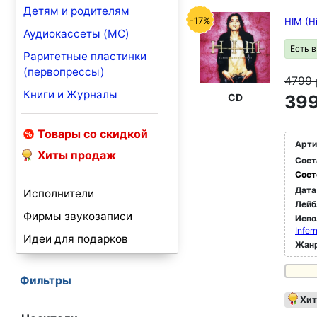
Детям и родителям
-17%
HIM (Hi
Аудиокассеты (MC)
Есть 
Раритетные пластинки
(первопрессы)
4799
Книги и Журналы
CD
399
Товары со скидкой
Арти
Хиты продаж
Сост
Сост
Дата
Исполнители
Лейб
Фирмы звукозаписи
Испо
Infer
Идеи для подарков
Жан
Фильтры
Хит