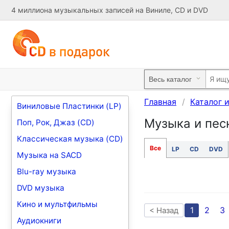
4 миллиона музыкальных записей на Виниле, CD и DVD
Главная
Каталог 
Виниловые Пластинки (LP)
Музыка и песни
Поп, Рок, Джаз (CD)
Классическая музыка (CD)
Все
LP
CD
DVD
Музыка на SACD
Blu-ray музыка
DVD музыка
Кино и мультфильмы
1
2
3
< Назад
Аудиокниги