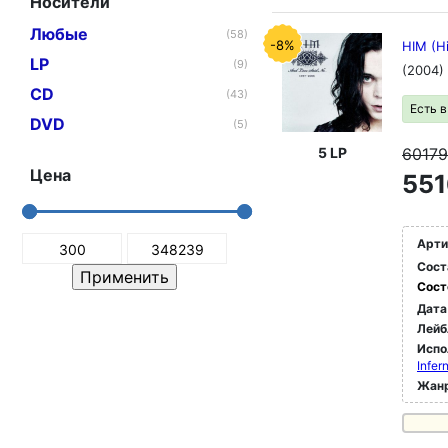
Носители
Любые
(58)
-8%
HIM (Hi
LP
(9)
(2004)
CD
(43)
Есть 
DVD
(5)
6017
5 LP
Цена
551
Арти
Сост
Сост
Дата
Лейб
Испо
Infer
Жан