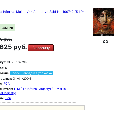
s Infernal Majesty) - And Love Said No 1997-2 (5 LP)
в наличии
99
руб.
CD
625 руб.
В корзину
кул:
CDVP 1677918
ав:
5 LP
ояние:
Новое. Заводская упаковка.
 релиза:
01-01-2004
л:
RCA
лнители:
HIM (His Infernal Majesty) / HIM (His
nal Majesty)
ры:
Pop