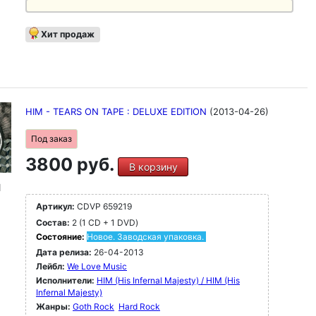
Хит продаж
HIM - TEARS ON TAPE : DELUXE EDITION
(2013-04-26)
Под заказ
3800 руб.
В корзину
1
Артикул:
CDVP 659219
Состав:
2 (1 CD + 1 DVD)
Состояние:
Новое. Заводская упаковка.
Дата релиза:
26-04-2013
Лейбл:
We Love Music
Исполнители:
HIM (His Infernal Majesty) / HIM (His
Infernal Majesty)
Жанры:
Goth Rock
Hard Rock