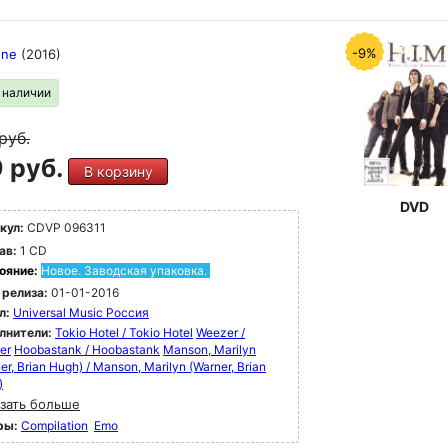
-9%
one
(2016)
в наличии
руб.
 руб.
В корзину
DVD
кул:
CDVP 096311
ав:
1 CD
ояние:
Новое. Заводская упаковка.
 релиза:
01-01-2016
л:
Universal Music Россия
лнители:
Tokio Hotel / Tokio Hotel
Weezer /
er
Hoobastank / Hoobastank
Manson, Marilyn
er, Brian Hugh) / Manson, Marilyn (Warner, Brian
)
зать больше
ры:
Compilation
Emo