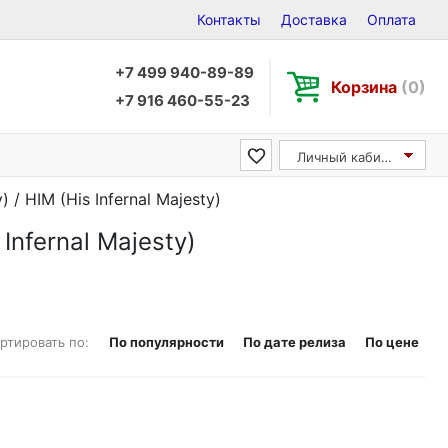
Контакты
Доставка
Оплата
+7 499 940-89-89
Корзина
(0)
+7 916 460-55-23
Личный кабинет
 / HIM (His Infernal Majesty)
Infernal Majesty)
ртировать по:
По популярности
По дате релиза
По цене