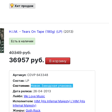
Хит продаж
H.I.M. - Tears On Tape (180g) (LP)
(2013)
Есть в наличии
40349
руб.
36957 руб.
В корзину
Артикул:
CDVP 643348
Состав:
LP
Состояние:
Новое. Заводская упаковка.
Дата релиза:
26-04-2013
Лейбл:
We Love Music
Исполнители:
HIM (His Infernal Majesty) / HIM (His
Infernal Majesty)
Жанры:
Goth Rock