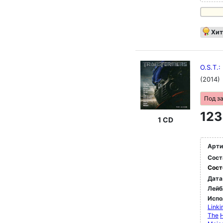
Хит
O.S.T.
(2014)
Под з
123
1 CD
Арти
Сост
Сост
Дата
Лейб
Испо
Linki
The
H