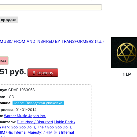
 продаж
: MUSIC FROM AND INSPIRED BY TRANSFORMERS (ltd.)
аказ
51 руб.
В корзину
1 LP
кул:
CDVP 1983963
ав:
1 CD
ояние:
Новое. Заводская упаковка.
 релиза:
01-01-2014
л:
Warner Music Japan Inc.
лнители:
Disturbed / Disturbed
Linkin Park /
n Park
Goo Goo Dolls, The / Goo Goo Dolls,
IM (His Infernal Majesty) / HIM (His Infernal