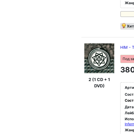
Жан
Хит
HIM - 
Под з
380
2 (1 CD + 1
DVD)
Арти
Сост
Сост
Дата
Лейб
Испо
Infer
Жан