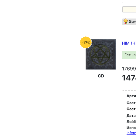
Хит
-17%
HIM (Hi
Есть 
1769
CD
147
Арти
Сост
Сост
Дата
Лейб
Испо
Infer