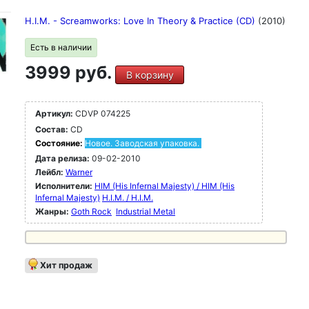
H.I.M. - Screamworks: Love In Theory & Practice (CD)
(2010)
Есть в наличии
3999 руб.
В корзину
Артикул:
CDVP 074225
Состав:
CD
Состояние:
Новое. Заводская упаковка.
Дата релиза:
09-02-2010
Лейбл:
Warner
Исполнители:
HIM (His Infernal Majesty) / HIM (His
Infernal Majesty)
H.I.M. / H.I.M.
Жанры:
Goth Rock
Industrial Metal
Хит продаж