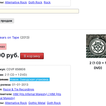
ры:
Alternative Rock
Goth Rock
Rock
 продаж
Tears on Tape
(2013)
аказ
0 руб.
В корзину
2 (1 CD + 
DVD)
кул:
CDVP 656606
ав:
2 (1 CD + 1 DVD)
ояние:
Новое. Заводская упаковка.
 релиза:
01-01-2013
л:
Razor & Tie Recordings
лнители:
HIM (His Infernal Majesty) / HIM (His
nal Majesty)
ры:
Alternative Rock
Gothic Metal
Goth Rock