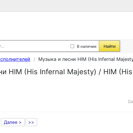
Найти
В наличии
исполнителей
Музыка и песни HIM (His Infernal Majesty)
 HIM (His Infernal Majesty) / HIM (His 
Со
Далее >
>>