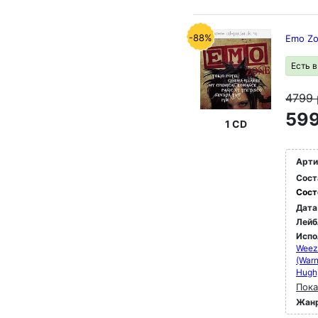
-88%
Emo Z
Есть 
4799
599
1 CD
Арти
Сост
Сост
Дата
Лейб
Испо
Weez
(Warn
Hugh
Пока
Жан