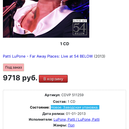
1 CD
Patti LuPone - Far Away Places: Live at 54 BELOW
(2013)
Под заказ
9718 руб.
В корзину
Артикул:
CDVP 511259
Состав:
1 CD
Состояние:
Новое. Заводская упаковка.
Дата релиза:
01-01-2013
Исполнители:
LuPone, Patti / LuPone, Patti
Жанры:
Поп