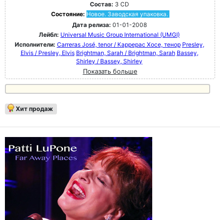
Состав:
3 CD
Состояние:
Новое. Заводская упаковка.
Дата релиза:
01-01-2008
Лейбл:
Universal Music Group International (UMGI)
Исполнители:
Carreras José, tenor / Каррерас Хосе, тенор
Presley,
Elvis / Presley, Elvis
Brightman, Sarah / Brightman, Sarah
Bassey,
Shirley / Bassey, Shirley
Показать больше
Хит продаж