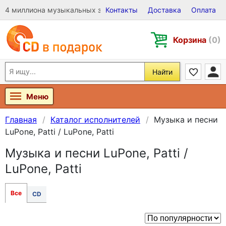
4 миллиона музыкальных записей на Виниле, CD и DVD
Контакты
Доставка
Оплата
Корзина
(0)
Найти
Меню
Главная
Каталог исполнителей
Музыка и песни
LuPone, Patti / LuPone, Patti
Музыка и песни LuPone, Patti /
LuPone, Patti
Все
CD