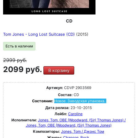
CD
Tom Jones - Long Lost Suitcase (CD)
(2015)
Есть в наличии
2999
руб.
2099 руб.
В корзину
Артикул:
CDVP 2903569
Состав:
CD
Состояние:
Новое. Заводская упаковка.
Дата релиза:
23-10-2015
Лейбл:
Caroline
Исполнители:
Jones, Tom, OBE (Woodward, (Sir) Thomas Jones) /
Jones, Tom, OBE (Woodward, (Sir) Thomas Jones)
Композиторы:
Jones, Tom / Джонс Том
Жанры:
Chanson
Rock