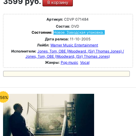
3599 руб.
В корзину
Артикул:
CDVP 071484
Состав:
DVD
Состояние:
Новое. Заводская упаковка.
Дата релиза:
11-10-2005
Лейбл:
Warner Music Entertainment
Исполнители:
Jones, Tom, OBE (Woodward, (Sir) Thomas Jones) /
Jones, Tom, OBE (Woodward, (Sir) Thomas Jones)
Жанры:
Pop music
Vocal
-56%