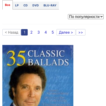
Все
LP
CD
DVD
BLU-RAY
1
2
3
4
5
< Назад
Далее >
>>