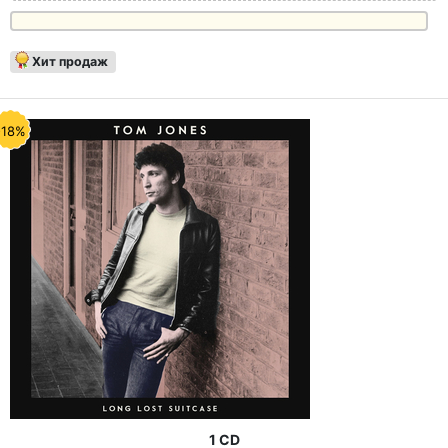
Хит продаж
-18%
1 CD