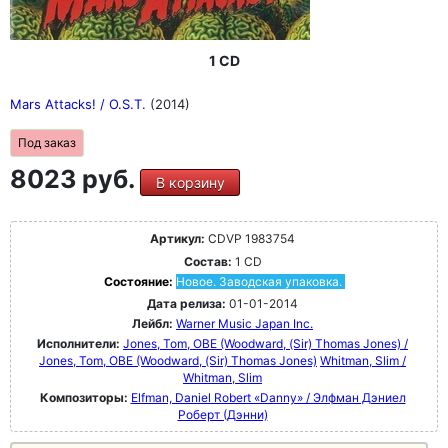
1 CD
Mars Attacks! / O.S.T.
(2014)
Под заказ
8023 руб.
В корзину
Артикул:
CDVP 1983754
Состав:
1 CD
Состояние:
Новое. Заводская упаковка.
Дата релиза:
01-01-2014
Лейбл:
Warner Music Japan Inc.
Исполнители:
Jones, Tom, OBE (Woodward, (Sir) Thomas Jones) /
Jones, Tom, OBE (Woodward, (Sir) Thomas Jones)
Whitman, Slim /
Whitman, Slim
Композиторы:
Elfman, Daniel Robert «Danny» / Элфман Дэниел
Роберт (Дэнни)