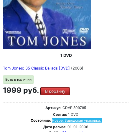
1 DVD
Tom Jones: 35 Classic Ballads [DVD]
(2006)
Есть в наличии
1999 руб.
В корзину
Артикул:
CDVP 809785
Состав:
1 DVD
Состояние:
Новое. Заводская упаковка.
Дата релиза:
01-01-2006