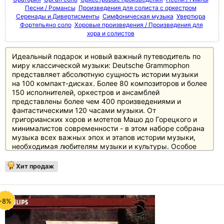
Песни / Романсы
Произведения для солиста с оркестром
Серенады и Дивертисменты
Симфоническая музыка
Увертюра
Фортепьяно соло
Хоровые произведения / Произведения для
хора и солистов
Идеальный подарок и новый важный путеводитель по
миру классической музыки: Deutsche Grammophon
представляет абсолютную сущность истории музыки
на 100 компакт-дисках. Более 80 композиторов и более
150 исполнителей, оркестров и ансамблей
представлены более чем 400 произведениями и
фантастическими 120 часами музыки. От
григорианских хоров и мотетов Машо до Горецкого и
минималистов современности - в этом наборе собрана
музыка всех важных эпох и этапов истории музыки,
необходимая любителям музыки и культуры. Особое
внимание уделено основному репертуару с великими
классиками и романтиками, а также XX веку, который
Хит продаж
представлен в боксе не менее чем 20 дисками.
Источником информации служит 250-страничный
полноцветный буклет с новым эссе британского автора
и музыкального критика Джереми Николаса, а также
-8%
краткими биографическими сведениями и
фотографиями каждого из представленных в боксе