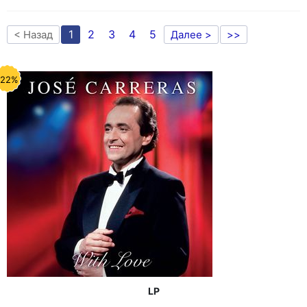
1
2
3
4
5
< Назад
Далее >
>>
-22%
LP