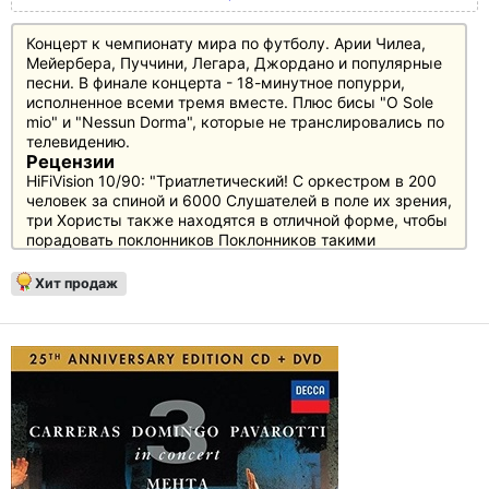
Концерт к чемпионату мира по футболу. Арии Чилеа,
Мейербера, Пуччини, Легара, Джордано и популярные
песни. В финале концерта - 18-минутное попурри,
исполненное всеми тремя вместе. Плюс бисы "O Sole
mio" и "Nessun Dorma", которые не транслировались по
телевидению.
Рецензии
HiFiVision 10/90: "Триатлетический! С оркестром в 200
человек за спиной и 6000 Слушателей в поле их зрения,
три Хористы также находятся в отличной форме, чтобы
порадовать поклонников Поклонников такими
жемчужинами, как "Granada" и "O sole mio" растают"
Хит продаж