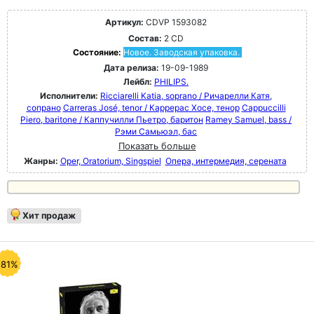
Артикул:
CDVP 1593082
Состав:
2 CD
Состояние:
Новое. Заводская упаковка.
Дата релиза:
19-09-1989
Лейбл:
PHILIPS.
Исполнители:
Ricciarelli Katia, soprano / Ричарелли Катя,
сопрано
Carreras José, tenor / Каррерас Хосе, тенор
Cappuccilli
Piero, baritone / Каппучилли Пьетро, баритон
Ramey Samuel, bass /
Рэми Самьюэл, бас
Показать больше
Жанры:
Oper, Oratorium, Singspiel
Опера, интермедия, серената
Хит продаж
-81%