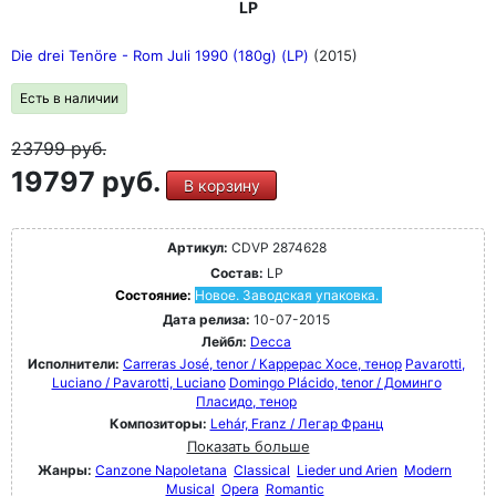
LP
Die drei Tenöre - Rom Juli 1990 (180g) (LP)
(2015)
Есть в наличии
23799
руб.
19797 руб.
В корзину
Артикул:
CDVP 2874628
Состав:
LP
Состояние:
Новое. Заводская упаковка.
Дата релиза:
10-07-2015
Лейбл:
Decca
Исполнители:
Carreras José, tenor / Каррерас Хосе, тенор
Pavarotti,
Luciano / Pavarotti, Luciano
Domingo Plácido, tenor / Доминго
Пласидо, тенор
Композиторы:
Lehár, Franz / Легар Франц
Показать больше
Жанры:
Canzone Napoletana
Classical
Lieder und Arien
Modern
Musical
Opera
Romantic