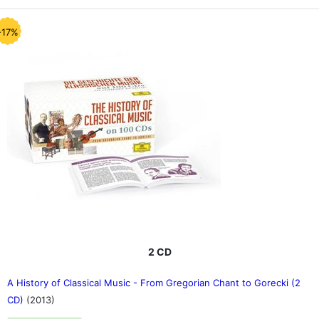
-17%
2 CD
A History of Classical Music - From Gregorian Chant to Gorecki (2
CD)
(2013)