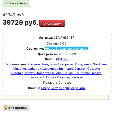
Есть в наличии
43349
руб.
39729 руб.
В корзину
Артикул:
CDVP 685437
Состав:
2 CD
Состояние:
Новое. Заводская упаковка.
Дата релиза:
26-09-1989
Лейбл:
PHILIPS.
Исполнители:
Carreras José, tenor / Каррерас Хосе, тенор
Sardinero
Vincente, baritone / Сардинеро Винченте, баритон
Cossotto
Fiorenza, mezzo / Коссотто Фьоренца, меццо
Norman Jessye,
soprano / Норман Джесси, сопрано
Показать больше
Жанры:
Опера, интермедия, серената
Хит продаж