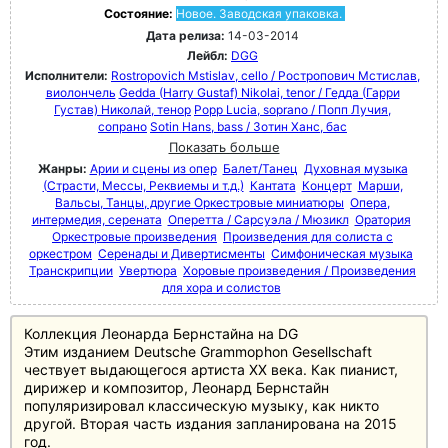
Состояние:
Новое. Заводская упаковка.
Дата релиза:
14-03-2014
Лейбл:
DGG
Исполнители:
Rostropovich Mstislav, cello / Ростропович Мстислав,
виолончель
Gedda (Harry Gustaf) Nikolai, tenor / Гедда (Гарри
Густав) Николай, тенор
Popp Lucia, soprano / Попп Лучия,
сопрано
Sotin Hans, bass / Зотин Ханс, бас
Показать больше
Жанры:
Арии и сцены из опер
Балет/Танец
Духовная музыка
(Страсти, Мессы, Реквиемы и т.д.)
Кантата
Концерт
Марши,
Вальсы, Танцы, другие Оркестровые миниатюры
Опера,
интермедия, серената
Оперетта / Сарсуэла / Мюзикл
Оратория
Оркестровые произведения
Произведения для солиста с
оркестром
Серенады и Дивертисменты
Симфоническая музыка
Транскрипции
Увертюра
Хоровые произведения / Произведения
для хора и солистов
Коллекция Леонарда Бернстайна на DG
Этим изданием Deutsche Grammophon Gesellschaft
чествует выдающегося артиста XX века. Как пианист,
дирижер и композитор, Леонард Бернстайн
популяризировал классическую музыку, как никто
другой. Вторая часть издания запланирована на 2015
год.