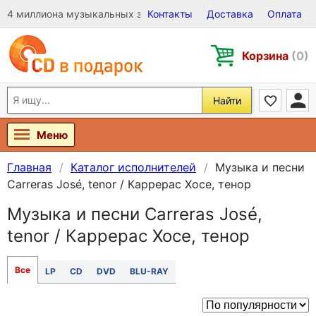
4 миллиона музыкальных записей на Виниле, CD и DVD
Контакты
Доставка
Оплата
Корзина
(0)
Найти
Меню
Главная
Каталог исполнителей
Музыка и песни
Carreras José, tenor / Каррерас Хосе, тенор
Музыка и песни Carreras José,
tenor / Каррерас Хосе, тенор
Все
LP
CD
DVD
BLU-RAY