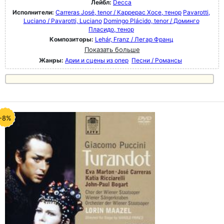
Лейбл:
Decca
Исполнители:
Carreras José, tenor / Каррерас Хосе, тенор
Pavarotti,
Luciano / Pavarotti, Luciano
Domingo Plácido, tenor / Доминго
Пласидо, тенор
Композиторы:
Lehár, Franz / Легар Франц
Показать больше
Жанры:
Арии и сцены из опер
Песни / Романсы
-8%