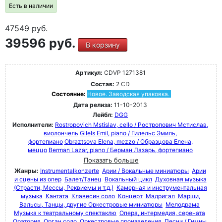
Есть в наличии
47549
руб.
39596 руб.
В корзину
Артикул:
CDVP 1271381
Состав:
2 CD
Состояние:
Новое. Заводская упаковка.
Дата релиза:
11-10-2013
Лейбл:
DGG
Исполнители:
Rostropovich Mstislav, cello / Ростропович Мстислав,
виолончель
Gilels Emil, piano / Гилельс Эмиль,
фортепиано
Obraztsova Elena, mezzo / Образцова Елена,
меццо
Berman Lazar, piano / Берман Лазарь, фортепиано
Показать больше
Жанры:
Instrumentalkonzerte
Арии / Вокальные миниатюры
Арии
и сцены из опер
Балет/Танец
Вокальный цикл
Духовная музыка
(Страсти, Мессы, Реквиемы и т.д.)
Камерная и инструментальная
музыка
Кантата
Клавесин соло
Концерт
Мадригал
Марши,
Вальсы, Танцы, другие Оркестровые миниатюры
Мелодрама
Музыка к театральному спектаклю
Опера, интермедия, серената
Оратория
Орган соло
Оркестровые произведения
Песни / Гимны