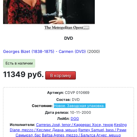
DVD
Georges Bizet (1838-1875) - Carmen (DVD)
(2000)
Есть в наличии
11349 руб.
В корзину
Артикул:
CDVP 010669
Состав:
DVD
Состояние:
Новое. Заводская упаковка.
Дата релиза:
10-11-2000
Лейбл:
DGG
Исполнители:
Carreras José, tenor / Каррерас Хосе, тенор
Kesling
Diane, mezzo / Кеслинг Диана, меццо
Ramey Samuel, bass / Рэми
Самьюэл, бас
Baltsa Agnes, mezzo / Бальтса Агнес, меццо