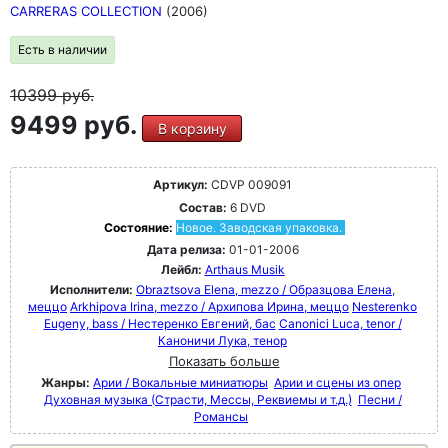
CARRERAS COLLECTION
(2006)
Есть в наличии
10399
руб.
9499 руб.
В корзину
Артикул:
CDVP 009091
Состав:
6 DVD
Состояние:
Новое. Заводская упаковка.
Дата релиза:
01-01-2006
Лейбл:
Arthaus Musik
Исполнители:
Obraztsova Elena, mezzo / Образцова Елена,
меццо
Arkhipova Irina, mezzo / Архипова Ирина, меццо
Nesterenko
Eugeny, bass / Нестеренко Евгений, бас
Canonici Luca, tenor /
Каноничи Лука, тенор
Показать больше
Жанры:
Арии / Вокальные миниатюры
Арии и сцены из опер
Духовная музыка (Страсти, Мессы, Реквиемы и т.д.)
Песни /
Романсы