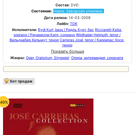
Состав:
DVD
Состояние:
Новое. Заводская упаковка.
Дата релиза:
14-03-2008
Лейбл:
TDK
Исполнители:
Rydl Kurt, bass / Ридль Курт, бас
Ricciarelli Katia,
soprano / Ричарелли Катя, сопрано
Wildhaber Helmuth, tenor /
Вильдхабер Хельмут, тенор
Carreras José, tenor / Каррерас Хосе,
тенор
Показать больше
Жанры:
Oper, Oratorium, Singspiel
Опера, интермедия, серената
Хит продаж
-49%