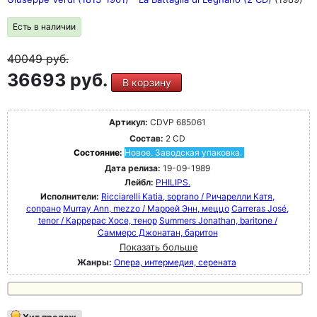
Есть в наличии
40049
руб.
36693 руб.
В корзину
Артикул:
CDVP 685061
Состав:
2 CD
Состояние:
Новое. Заводская упаковка.
Дата релиза:
19-09-1989
Лейбл:
PHILIPS.
Исполнители:
Ricciarelli Katia, soprano / Ричарелли Катя,
сопрано
Murray Ann, mezzo / Маррей Энн, меццо
Carreras José,
tenor / Каррерас Хосе, тенор
Summers Jonathan, baritone /
Саммерс Джонатан, баритон
Показать больше
Жанры:
Опера, интермедия, серената