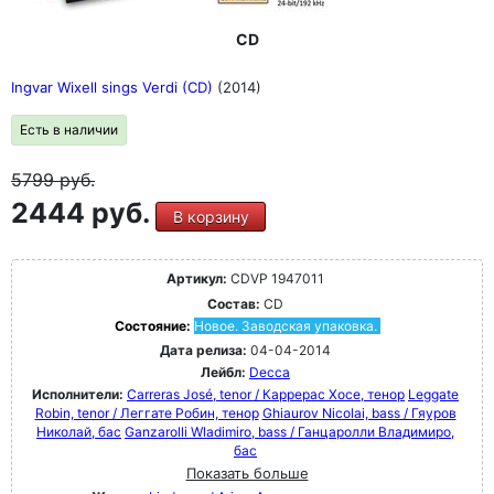
Рубенстайн о Леонарде Бернстайне)
CD
Ingvar Wixell sings Verdi (CD)
(2014)
Есть в наличии
5799
руб.
2444 руб.
В корзину
Артикул:
CDVP 1947011
Состав:
CD
Состояние:
Новое. Заводская упаковка.
Дата релиза:
04-04-2014
Лейбл:
Decca
Исполнители:
Carreras José, tenor / Каррерас Хосе, тенор
Leggate
Robin, tenor / Леггате Робин, тенор
Ghiaurov Nicolai, bass / Гяуров
Николай, бас
Ganzarolli Wladimiro, bass / Ганцаролли Владимиро,
бас
Показать больше