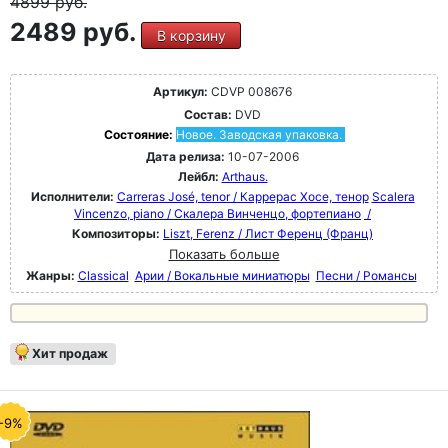
4899
руб.
2489 руб.
В корзину
Артикул:
CDVP 008676
Состав:
DVD
Состояние:
Новое. Заводская упаковка.
Дата релиза:
10-07-2006
Лейбл:
Arthaus.
Исполнители:
Carreras José, tenor / Каррерас Хосе, тенор
Scalera
Vincenzo, piano / Скалера Винченцо, фортепиано
/
Композиторы:
Liszt, Ferenz / Лист Ференц (Франц)
Показать больше
Жанры:
Classical
Арии / Вокальные миниатюры
Песни / Романсы
Хит продаж
-9%