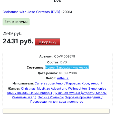
DVD
Christmas with Jose Carreras (DVD)
(2006)
Есть в наличии
2949
руб.
2431 руб.
В корзину
Артикул:
CDVP 008679
Состав:
DVD
Состояние:
Новое. Заводская упаковка.
Дата релиза:
18-09-2006
Лейбл:
Arthaus.
Исполнители:
Carreras José, tenor / Каррерас Хосе, тенор
/
Жанры:
Christmas
Musik zu Advent und Weihnachten
Symphonies
Арии / Вокальные миниатюры
Духовная музыка (Страсти, Мессы,
Реквиемы и т.д.)
Песни / Романсы
Хоровые произведения /
Произведения для хора и солистов