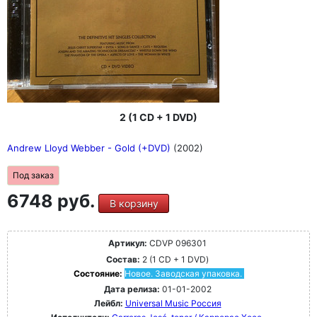
2 (1 CD + 1 DVD)
Andrew Lloyd Webber - Gold (+DVD)
(2002)
Под заказ
6748 руб.
В корзину
Артикул:
CDVP 096301
Состав:
2 (1 CD + 1 DVD)
Состояние:
Новое. Заводская упаковка.
Дата релиза:
01-01-2002
Лейбл:
Universal Music Россия