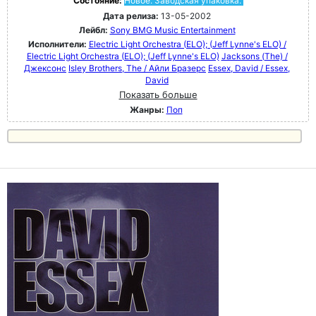
Состояние:
Новое. Заводская упаковка.
Дата релиза:
13-05-2002
Лейбл:
Sony BMG Music Entertainment
Исполнители:
Electric Light Orchestra (ELO); (Jeff Lynne's ELO) /
Electric Light Orchestra (ELO); (Jeff Lynne's ELO)
Jacksons (The) /
Джексонс
Isley Brothers, The / Айли Бразерс
Essex, David / Essex,
David
Показать больше
Жанры:
Поп