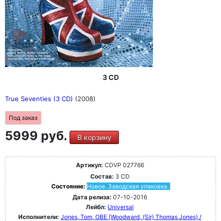
3 CD
True Seventies (3 CD)
(2008)
Под заказ
5999 руб.
В корзину
Артикул:
CDVP 027766
Состав:
3 CD
Состояние:
Новое. Заводская упаковка.
Дата релиза:
07-10-2016
Лейбл:
Universal
Исполнители:
Jones, Tom, OBE (Woodward, (Sir) Thomas Jones) /