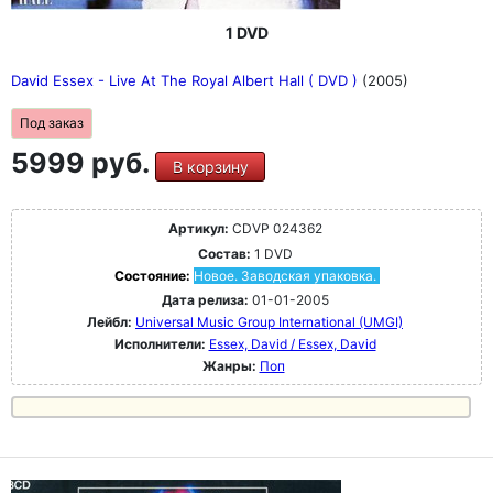
1 DVD
David Essex - Live At The Royal Albert Hall ( DVD )
(2005)
Под заказ
5999 руб.
В корзину
Артикул:
CDVP 024362
Состав:
1 DVD
Состояние:
Новое. Заводская упаковка.
Дата релиза:
01-01-2005
Лейбл:
Universal Music Group International (UMGI)
Исполнители:
Essex, David / Essex, David
Жанры:
Поп