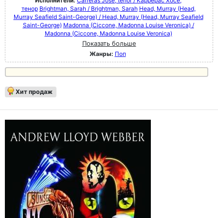
Исполнители:
Carreras José, tenor / Каррерас Хосе,
тенор
Brightman, Sarah / Brightman, Sarah
Head, Murray (Head,
Murray Seafield Saint-George) / Head, Murray (Head, Murray Seafield
Saint-George)
Madonna (Ciccone, Madonna Louise Veronica) /
Madonna (Ciccone, Madonna Louise Veronica)
Показать больше
Жанры:
Поп
Хит продаж