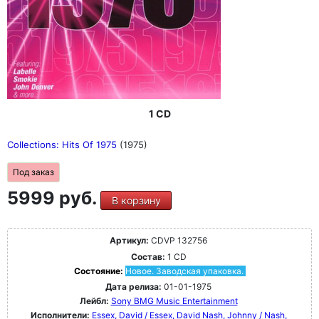
1 CD
Collections: Hits Of 1975
(1975)
Под заказ
5999 руб.
В корзину
Артикул:
CDVP 132756
Состав:
1 CD
Состояние:
Новое. Заводская упаковка.
Дата релиза:
01-01-1975
Лейбл:
Sony BMG Music Entertainment
Исполнители:
Essex, David / Essex, David
Nash, Johnny / Nash,