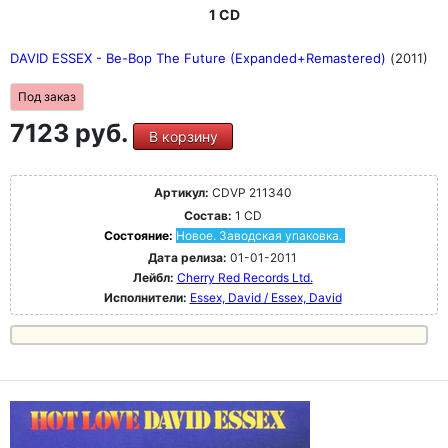
1 CD
DAVID ESSEX - Be-Bop The Future (Expanded+Remastered)
(2011)
Под заказ
7123 руб.
В корзину
Артикул:
CDVP 211340
Состав:
1 CD
Состояние:
Новое. Заводская упаковка.
Дата релиза:
01-01-2011
Лейбл:
Cherry Red Records Ltd.
Исполнители:
Essex, David / Essex, David