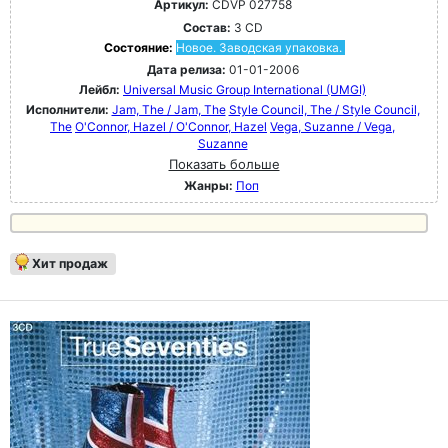
Артикул:
CDVP 027758
Состав:
3 CD
Состояние:
Новое. Заводская упаковка.
Дата релиза:
01-01-2006
Лейбл:
Universal Music Group International (UMGI)
Исполнители:
Jam, The / Jam, The
Style Council, The / Style Council,
The
O'Connor, Hazel / O'Connor, Hazel
Vega, Suzanne / Vega,
Suzanne
Показать больше
Жанры:
Поп
Хит продаж