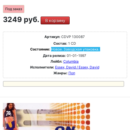
Под заказ
3249 руб.
В корзину
Артикул:
CDVP 130087
Состав:
1 CD
Состояние:
Новое. Заводская упаковка.
Дата релиза:
01-01-1997
Лейбл:
Columbia
Исполнители:
Essex, David / Essex, David
Жанры:
Поп