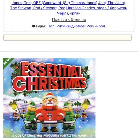
Jones, Tom, OBE (Woodward, (Sir) Thomas Jones)
Jam, The / Jam,
The
Stewart, Rod / Stewart, Rod
Harrison Charles, organ / Харрисон
Чарлз, орган
Показать больше
Жанры:
Поп
Ритм-энд-блюз
Рок-н-poл