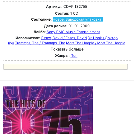
Артикул:
CDVP 132755
Состав:
1 CD
Состояние:
Новое. Заводская упаковка.
Дата релиза:
01-01-2009
Лейбл:
Sony BMG Music Entertainment
Исполнители:
Essex, David / Essex, David
Dr. Hook / Доктор
Хук
Trammps, The / Trammps, The
Mott The Hoople / Mott The Hoople
Показать больше
Жанры:
Поп