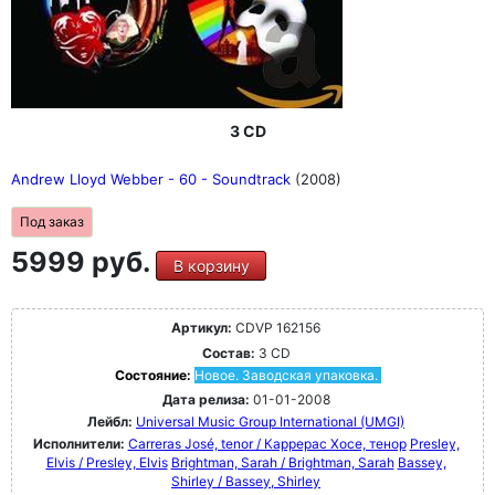
3 CD
Andrew Lloyd Webber - 60 - Soundtrack
(2008)
Под заказ
5999 руб.
В корзину
Артикул:
CDVP 162156
Состав:
3 CD
Состояние:
Новое. Заводская упаковка.
Дата релиза:
01-01-2008
Лейбл:
Universal Music Group International (UMGI)
Исполнители:
Carreras José, tenor / Каррерас Хосе, тенор
Presley,
Elvis / Presley, Elvis
Brightman, Sarah / Brightman, Sarah
Bassey,
Shirley / Bassey, Shirley