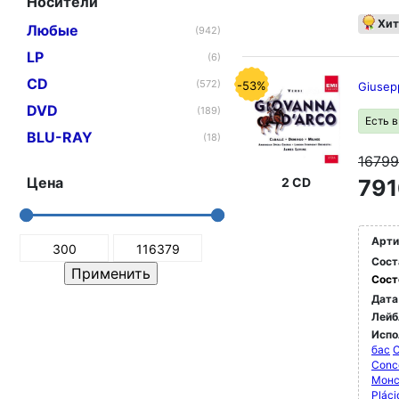
Носители
Хит
Любые
(942)
LP
(6)
CD
(572)
-53%
Giusepp
DVD
(189)
Есть 
BLU-RAY
(18)
1679
Цена
2 CD
791
Арти
Сост
Сост
Дата
Лейб
Испо
бас
C
Conc
Монс
Pláci