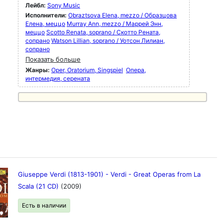
Лейбл:
Sony Music
Исполнители:
Obraztsova Elena, mezzo / Образцова
Елена, меццо
Murray Ann, mezzo / Маррей Энн,
меццо
Scotto Renata, soprano / Скотто Рената,
сопрано
Watson Lillian, soprano / Уотсон Лилиан,
сопрано
Показать больше
Жанры:
Oper, Oratorium, Singspiel
Опера,
интермедия, серената
Giuseppe Verdi (1813-1901) - Verdi - Great Operas from La
Scala (21 CD)
(2009)
Есть в наличии