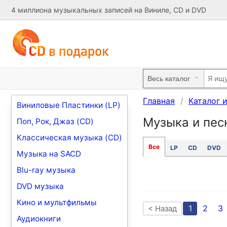
4 миллиона музыкальных записей на Виниле, CD и DVD
Главная
Каталог 
Виниловые Пластинки (LP)
Музыка и песн
Поп, Рок, Джаз (CD)
Классическая музыка (CD)
Все
LP
CD
DVD
Музыка на SACD
Blu-ray музыка
DVD музыка
Кино и мультфильмы
1
2
3
< Назад
Аудиокниги