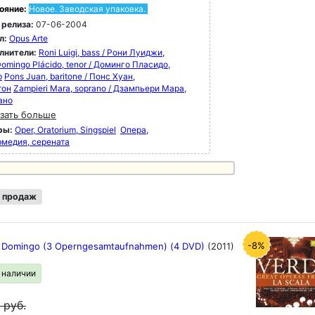
ояние:
Новое. Заводская упаковка.
 релиза:
07-06-2004
л:
Opus Arte
лнители:
Roni Luigi, bass / Рони Луиджи,
omingo Plácido, tenor / Доминго Пласидо,
р
Pons Juan, baritone / Понс Хуан,
тон
Zampieri Mara, soprano / Дзампьери Мара,
ано
зать больше
ры:
Oper, Oratorium, Singspiel
Опера,
рмедия, серената
 продаж
-8%
o Domingo (3 Operngesamtaufnahmen) (4 DVD)
(2011)
в наличии
9
руб.