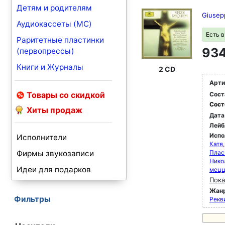
Детям и родителям
Giusep
Аудиокассеты (MC)
Есть 
Раритетные пластинки
934
(первопрессы)
Книги и Журналы
2 CD
Арти
Товары со скидкой
Сост
Сост
Хиты продаж
Дата
Лейб
Испо
Исполнители
Катя
Фирмы звукозаписи
Плас
Нико
Идеи для подарков
мец
Пока
Жан
Фильтры
Рекви