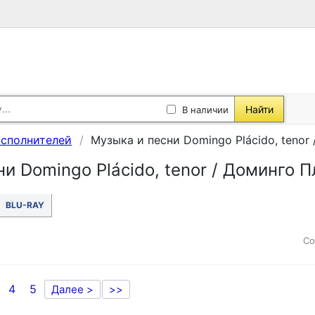
Найти
В наличии
исполнителей
Музыка и песни Domingo Plácido, tenor
и Domingo Plácido, tenor / Доминго П
BLU-RAY
Со
4
5
Далее >
>>