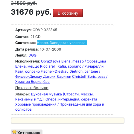
34599
руб.
31676 руб.
В корзину
Артикул:
CDVP 022345
Состав:
21 CD
Состояние:
Новое. Заводская упаковка.
Дата релиза:
10-07-2009
Лейбл:
DGG
Исполнители:
Obraztsova Elena, mezzo / Образцова
Елена, меццо
Ricciarelli Katia, soprano / Ричарелли
Катя, сопрано
Fischer-Dieskau Dietrich, baritone /
Фишер-Дискау Дитрих, баритон
Christoff Boris, bass /
Христов Борис, бас
Показать больше
Жанры:
Духовная музыка (Страсти, Мессы,
Реквиемы и т.д.)
Опера, интермедия, серената
Хоровые произведения / Произведения для хора и
солистов
Хит продаж