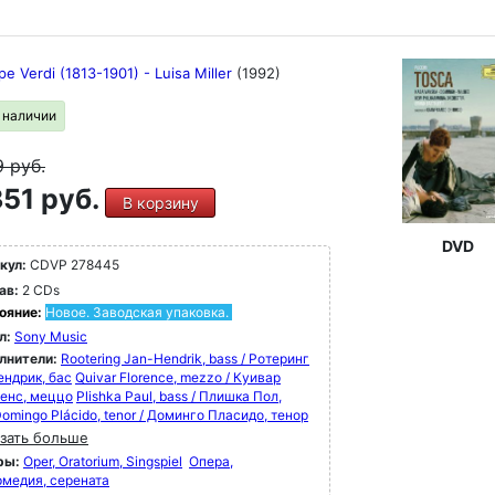
e Verdi (1813-1901) - Luisa Miller
(1992)
в наличии
9
руб.
51 руб.
В корзину
DVD
кул:
CDVP 278445
ав:
2 CDs
ояние:
Новое. Заводская упаковка.
л:
Sony Music
лнители:
Rootering Jan-Hendrik, bass / Ротеринг
ендрик, бас
Quivar Florence, mezzo / Куивар
енс, меццо
Plishka Paul, bass / Плишка Пол,
omingo Plácido, tenor / Доминго Пласидо, тенор
зать больше
ры:
Oper, Oratorium, Singspiel
Опера,
рмедия, серената