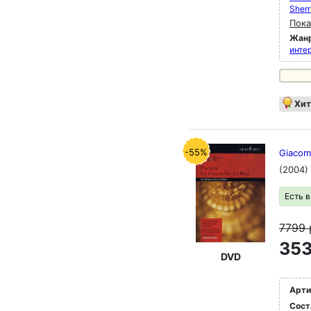
Sherr
Пока
Жан
инте
Хит
-55%
Giacomo
(2004)
Есть 
7799
353
DVD
Арти
Сост