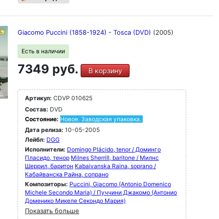
Giacomo Puccini (1858-1924) - Tosca (DVD)
(2005)
Есть в наличии
7349 руб.
В корзину
Артикул:
CDVP 010625
Состав:
DVD
Состояние:
Новое. Заводская упаковка.
Дата релиза:
10-05-2005
Лейбл:
DGG
Исполнители:
Domingo Plácido, tenor / Доминго
Пласидо, тенор
Milnes Sherrill, baritone / Милнс
Шеррил, баритон
Kabaivanska Raina, soprano /
Кабайванска Райна, сопрано
Композиторы:
Puccini, Giacomo (Antonio Domenico
Michele Secondo Maria) / Пуччини Джакомо (Антонио
Доменико Микеле Секондо Мария)
Показать больше