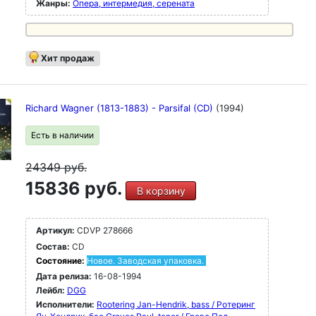
Жанры:
Опера, интермедия, серената
Хит продаж
Richard Wagner (1813-1883) - Parsifal (CD)
(1994)
Есть в наличии
24349
руб.
15836 руб.
В корзину
Артикул:
CDVP 278666
Состав:
CD
Состояние:
Новое. Заводская упаковка.
Дата релиза:
16-08-1994
Лейбл:
DGG
Исполнители:
Rootering Jan-Hendrik, bass / Ротеринг