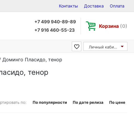
Контакты
Доставка
Оплата
+7 499 940-89-89
Корзина
(0)
+7 916 460-55-23
Личный кабинет
 / Доминго Пласидо, тенор
ласидо, тенор
ртировать по:
По популярности
По дате релиза
По цене