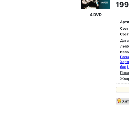
199
4 DVD
Арти
Сост
Сост
Дата
Лейб
Испо
Елен
Харт
бас
L
Пока
Жан
Хит