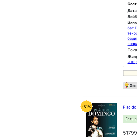
Сост
Дата
Лейб
Испо
бас
D
тено
бари
сопр
Пока
Жан
инте
Хит
-61%
Placid
Есть 
5179