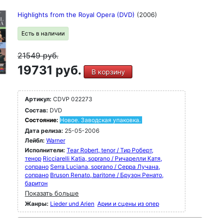
Highlights from the Royal Opera (DVD)
(2006)
Есть в наличии
21549
руб.
19731 руб.
В корзину
Артикул:
CDVP 022273
Состав:
DVD
Состояние:
Новое. Заводская упаковка.
Дата релиза:
25-05-2006
Лейбл:
Warner
Исполнители:
Tear Robert, tenor / Тир Роберт,
тенор
Ricciarelli Katia, soprano / Ричарелли Катя,
сопрано
Serra Luciana, soprano / Серра Лучана,
сопрано
Bruson Renato, baritone / Брузон Ренато,
баритон
Показать больше
Жанры:
Lieder und Arien
Арии и сцены из опер