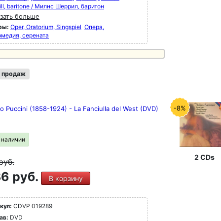
ill, baritone / Милнс Шеррил, баритон
зать больше
ры:
Oper, Oratorium, Singspiel
Опера,
рмедия, серената
 продаж
-8%
 Puccini (1858-1924) - La Fanciulla del West (DVD)
в наличии
2 CDs
руб.
6 руб.
В корзину
кул:
CDVP 019289
ав:
DVD