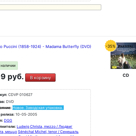
-35%
o Puccini (1858-1924) - Madama Butterfly (DVD)
в наличии
9 руб.
CD
В корзину
кул:
CDVP 010627
ав:
DVD
ояние:
Новое. Заводская упаковка.
 релиза:
10-05-2005
л:
DGG
лнители:
Ludwig Christa, mezzo / Людвиг
та, меццо
Sénéchal Michel, tenor / Сенешаль