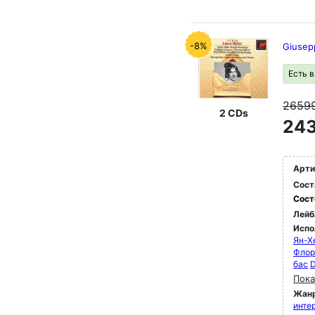
-8%
Giusepp
Есть 
2659
2 CDs
243
Арти
Сост
Сост
Лейб
Испо
Ян-Х
Флор
бас
D
Пока
Жан
инте