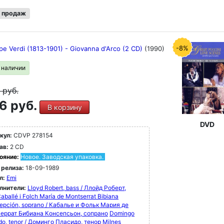
 продаж
-8%
e Verdi (1813-1901) - Giovanna d'Arco (2 CD)
(1990)
в наличии
9
руб.
6 руб.
В корзину
DVD
кул:
CDVP 278154
ав:
2 CD
ояние:
Новое. Заводская упаковка.
 релиза:
18-09-1989
л:
Emi
лнители:
Lloyd Robert, bass / Ллойд Роберт,
aballé i Folch María de Montserrat Bibiana
epción, soprano / Кабалье и Фольк Мария де
еррат Бибиана Консепсьон, сопрано
Domingo
do, tenor / Доминго Пласидо, тенор
Milnes