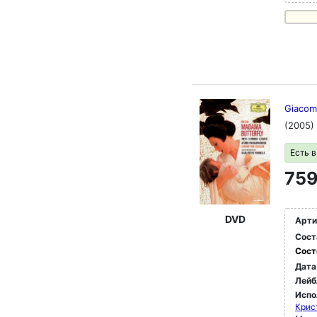
Giacom
(2005)
Есть 
759
DVD
Арти
Сост
Сост
Дата
Лейб
Испо
Крис