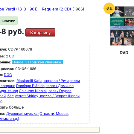
-8%
pe Verdi (1813-1901) - Requiem (2 CD)
(1986)
в наличии
8 руб.
В корзину
кул:
CDVP 160078
DVD
ав:
2 CD
ояние:
Новое. Заводская упаковка.
 релиза:
03-06-1986
л:
DGG
лнители:
Ricciarelli Katia, soprano / Ричарелли
, сопрано
Domingo Plácido, tenor / Доминго
идо, тенор
Ghiaurov Nicolai, bass / Гяуров
лай, бас
Verrett Shirley, mezzo / Веррет Ширли,
цо
зать больше
ры:
Духовная музыка (Страсти, Мессы,
емы и т.д.)