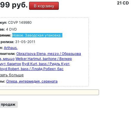
99 руб.
21 CD
В корзину
кул:
CDVP 149980
ав:
4 DVD
ояние:
Новое. Заводская упаковка.
 релиза:
31-05-2011
л:
Arthaus.
лнители:
Obraztsova Elena, mezzo / Образцова
а, меццо
Welker Hartmut, baritone / Велкер
мут, баритон
Rydl Kurt, bass / Ридль Курт,
loyd Robert, bass / Ллойд Роберт, бас
зать больше
ры:
Опера, интермедия, серената
 продаж