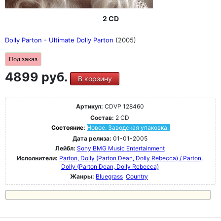
2 CD
Dolly Parton - Ultimate Dolly Parton
(2005)
Под заказ
4899 руб.
В корзину
Артикул:
CDVP 128460
Состав:
2 CD
Состояние:
Новое. Заводская упаковка.
Дата релиза:
01-01-2005
Лейбл:
Sony BMG Music Entertainment
Исполнители:
Parton, Dolly (Parton Dean, Dolly Rebecca) / Parton,
Dolly (Parton Dean, Dolly Rebecca)
Жанры:
Bluegrass
Country