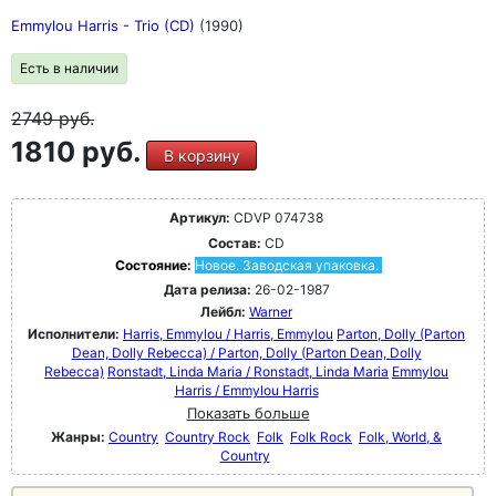
Emmylou Harris - Trio (CD)
(1990)
Есть в наличии
2749
руб.
1810 руб.
В корзину
Артикул:
CDVP 074738
Состав:
CD
Состояние:
Новое. Заводская упаковка.
Дата релиза:
26-02-1987
Лейбл:
Warner
Исполнители:
Harris, Emmylou / Harris, Emmylou
Parton, Dolly (Parton
Dean, Dolly Rebecca) / Parton, Dolly (Parton Dean, Dolly
Rebecca)
Ronstadt, Linda Maria / Ronstadt, Linda Maria
Emmylou
Harris / Emmylou Harris
Показать больше
Жанры:
Country
Country Rock
Folk
Folk Rock
Folk, World, &
Country