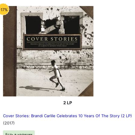
-17%
2 LP
Cover Stories: Brandi Carlile Celebrates 10 Years Of The Story (2 LP)
(2017)
Есть в наличии