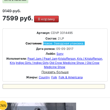
9149
руб.
7599 руб.
В корзину
Артикул:
CDVP 3314495
Состав:
2 LP
Состояние:
Новое. Заводская упаковка.
Дата релиза:
05-05-2017
Лейбл:
Sony
Исполнители:
Pearl Jam / Pearl Jam
Kristofferson, Kris / Kristofferson,
Kris
Indigo Girls / Indigo Girls
Old Crow Medicine Show / Old Crow
Medicine Show
Показать больше
Жанры:
Country
Folk
Folk & Americana
-74%