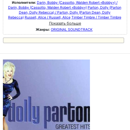
Исполнители:
Darin, Bobby (Cassotto, Walden Robert «Bobby») /
Darin, Bobby (Cassotto, Walden Robert «Bobby»)
Parton, Dolly (Parton
Dean, Dolly Rebecca) / Parton, Dolly (Parton Dean, Dolly
Rebecca)
Russell, Alice / Russell, Alice
Timber Timbre / Timber Timbre
Показать больше
Жанры:
ORIGINAL SOUNDTRACK