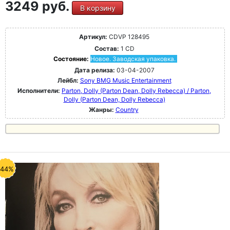
3249 руб.
В корзину
Артикул:
CDVP 128495
Состав:
1 CD
Состояние:
Новое. Заводская упаковка.
Дата релиза:
03-04-2007
Лейбл:
Sony BMG Music Entertainment
Исполнители:
Parton, Dolly (Parton Dean, Dolly Rebecca) / Parton,
Dolly (Parton Dean, Dolly Rebecca)
Жанры:
Country
-44%