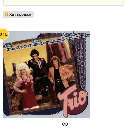
Хит продаж
-34%
CD