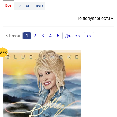
Все
LP
CD
DVD
1
2
3
4
5
< Назад
Далее >
>>
-82%