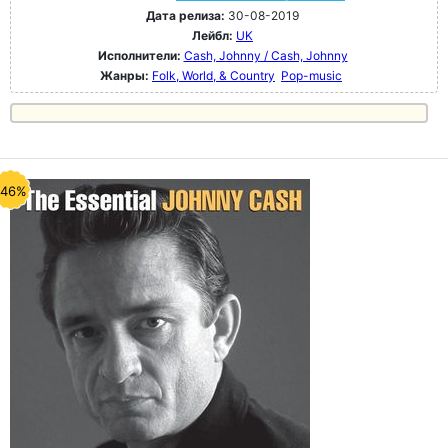
Дата релиза:
30-08-2019
Лейбл:
UK
Исполнители:
Cash, Johnny / Cash, Johnny
Жанры:
Folk, World, & Country
Pop-music
-46%