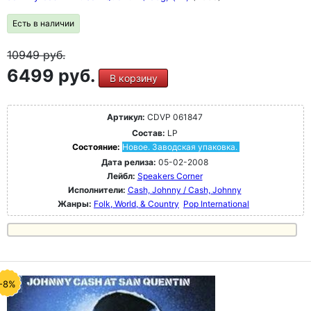
Есть в наличии
10949
руб.
6499 руб.
В корзину
Артикул:
CDVP 061847
Состав:
LP
Состояние:
Новое. Заводская упаковка.
Дата релиза:
05-02-2008
Лейбл:
Speakers Corner
Исполнители:
Cash, Johnny / Cash, Johnny
Жанры:
Folk, World, & Country
Pop International
-8%