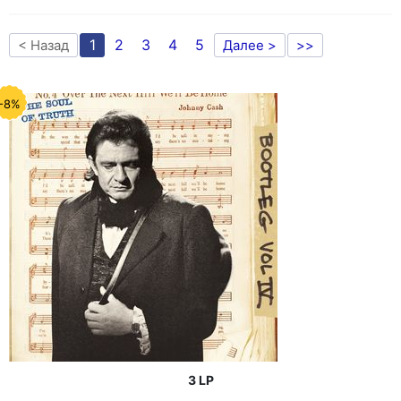
1
2
3
4
5
< Назад
Далее >
>>
-8%
3 LP