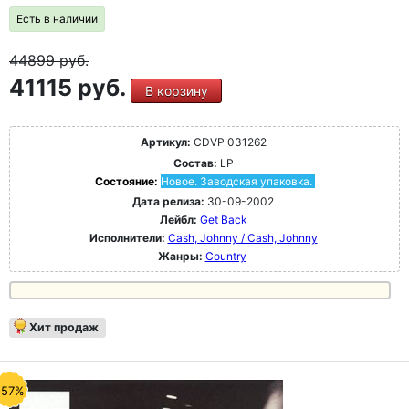
Есть в наличии
44899
руб.
41115 руб.
В корзину
Артикул:
CDVP 031262
Состав:
LP
Состояние:
Новое. Заводская упаковка.
Дата релиза:
30-09-2002
Лейбл:
Get Back
Исполнители:
Cash, Johnny / Cash, Johnny
Жанры:
Country
Хит продаж
-57%