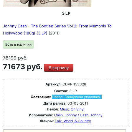
3 LP
Johnny Cash - The Bootleg Series Vol.2: From Memphis To
Hollywood (180g) (3 LP)
(2011)
Есть в наличии
78199
руб.
71673 руб.
В корзину
Артикул:
CDVP 153328
Состав:
3 LP
Состояние:
Новое. Заводская упаковка.
Дата релиза:
03-05-2011
Лейбл:
Music On Vinyl
Исполнители:
Cash, Johnny / Cash, Johnny
Жанры:
Folk, World, & Country