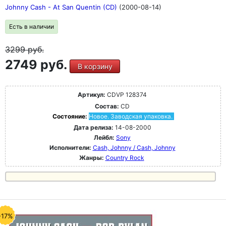
Johnny Cash - At San Quentin (CD)
(2000-08-14)
Есть в наличии
3299
руб.
2749 руб.
В корзину
Артикул:
CDVP 128374
Состав:
CD
Состояние:
Новое. Заводская упаковка.
Дата релиза:
14-08-2000
Лейбл:
Sony
Исполнители:
Cash, Johnny / Cash, Johnny
Жанры:
Country Rock
-17%