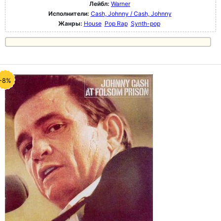
Лейбл:
Warner
Исполнители:
Cash, Johnny / Cash, Johnny
Жанры:
House
Pop Rap
Synth-pop
-8%