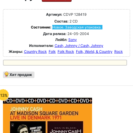
Артикул:
CDVP 128419
Состав:
2 CD
Состояние:
Новое. Заводская упаковка.
Дата релиза:
24-05-2004
Лейбл:
Sony
Исполнители:
Cash, Johnny / Cash, Johnny
Жанры:
Country Rock
Folk
Folk Rock
Folk, World, & Country
Rock
Хит продаж
-13%