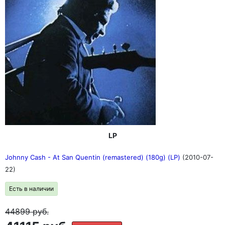
LP
Johnny Cash - At San Quentin (remastered) (180g) (LP)
(2010-07-
22)
Есть в наличии
44899
руб.