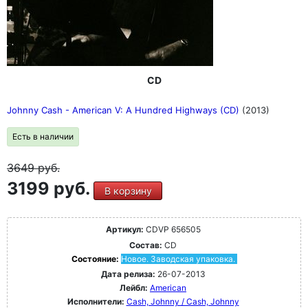
CD
Johnny Cash - American V: A Hundred Highways (CD)
(2013)
Есть в наличии
3649
руб.
3199 руб.
В корзину
Артикул:
CDVP 656505
Состав:
CD
Состояние:
Новое. Заводская упаковка.
Дата релиза:
26-07-2013
Лейбл:
American
Исполнители:
Cash, Johnny / Cash, Johnny