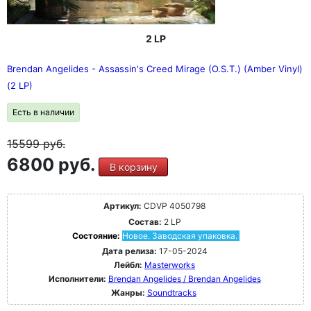
2 LP
Brendan Angelides - Assassin's Creed Mirage (O.S.T.) (Amber Vinyl)
(2 LP)
Есть в наличии
15599
руб.
6800 руб.
В корзину
Артикул:
CDVP 4050798
Состав:
2 LP
Состояние:
Новое. Заводская упаковка.
Дата релиза:
17-05-2024
Лейбл:
Masterworks
Исполнители:
Brendan Angelides / Brendan Angelides
Жанры:
Soundtracks