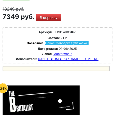
13249
руб.
7349 руб.
В корзину
Артикул:
CDVP 4088167
Состав:
2 LP
Состояние:
Новое. Заводская упаковка.
Дата релиза:
01-08-2025
Лейбл:
Masterworks
Исполнители:
DANIEL BLUMBERG / DANIEL BLUMBERG
-34%