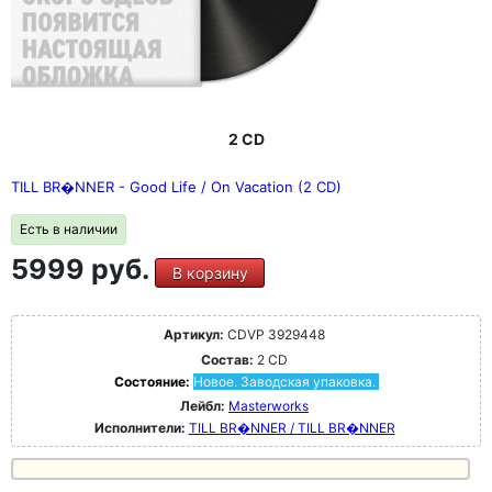
2 CD
TILL BR�NNER - Good Life / On Vacation (2 CD)
Есть в наличии
5999 руб.
В корзину
Артикул:
CDVP 3929448
Состав:
2 CD
Состояние:
Новое. Заводская упаковка.
Лейбл:
Masterworks
Исполнители:
TILL BR�NNER / TILL BR�NNER