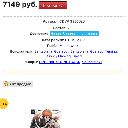
7149 руб.
В корзину
Артикул:
CDVP 3980626
Состав:
2 LP
Состояние:
Новое. Заводская упаковка.
Дата релиза:
01-09-2023
Лейбл:
Masterworks
Исполнители:
Santaolalla, Gustavo / Santaolalla, Gustavo
Fleming,
David / Fleming, David
Жанры:
ORIGINAL SOUNDTRACK
Soundtracks
Хит продаж
-51%