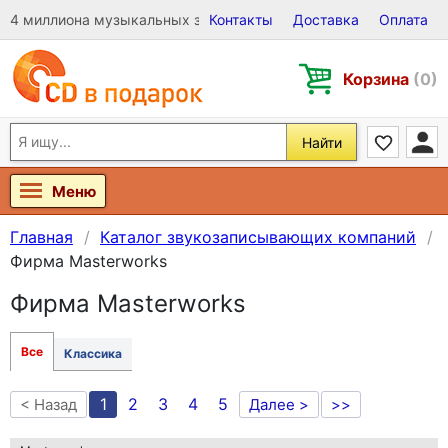
4 миллиона музыкальных записей на Виниле, CD и DVD
Контакты
Доставка
Оплата
Корзина
(0)
Найти
Меню
Главная
Каталог звукозаписывающих компаний
Фирма Masterworks
Фирма Masterworks
Все
Классика
1
2
3
4
5
< Назад
Далее >
>>