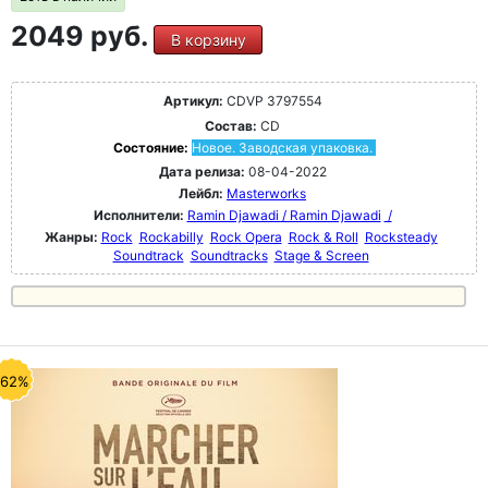
2049 руб.
В корзину
Артикул:
CDVP 3797554
Состав:
CD
Состояние:
Новое. Заводская упаковка.
Дата релиза:
08-04-2022
Лейбл:
Masterworks
Исполнители:
Ramin Djawadi / Ramin Djawadi
/
Жанры:
Rock
Rockabilly
Rock Opera
Rock & Roll
Rocksteady
Soundtrack
Soundtracks
Stage & Screen
-62%