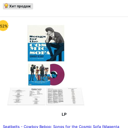
Хит продаж
-52%
LP
Seatbelts - Cowboy Bebop: Songs for the Cosmic Sofa (Magenta