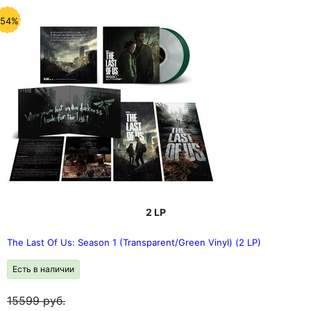
-54%
2 LP
The Last Of Us: Season 1 (Transparent/Green Vinyl) (2 LP)
Есть в наличии
15599
руб.