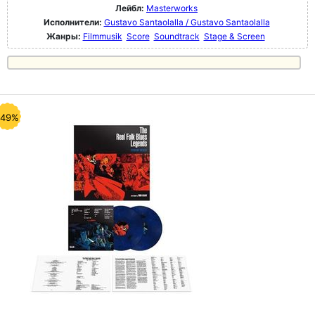
Лейбл:
Masterworks
Исполнители:
Gustavo Santaolalla / Gustavo Santaolalla
Жанры:
Filmmusik
Score
Soundtrack
Stage & Screen
-49%