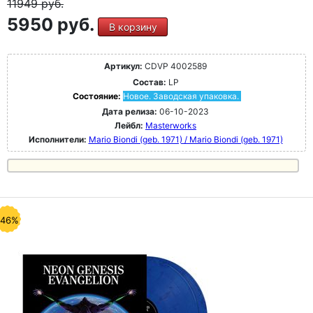
11949
руб.
5950 руб.
В корзину
Артикул:
CDVP 4002589
Состав:
LP
Состояние:
Новое. Заводская упаковка.
Дата релиза:
06-10-2023
Лейбл:
Masterworks
Исполнители:
Mario Biondi (geb. 1971) / Mario Biondi (geb. 1971)
-46%