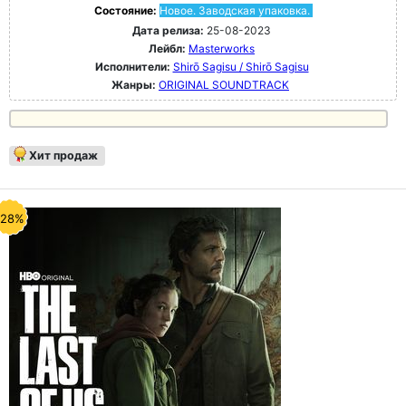
Состояние:
Новое. Заводская упаковка.
Дата релиза:
25-08-2023
Лейбл:
Masterworks
Исполнители:
Shirō Sagisu / Shirō Sagisu
Жанры:
ORIGINAL SOUNDTRACK
Хит продаж
-28%