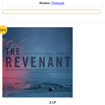
Жанры:
Filmmusik
-26%
2 LP