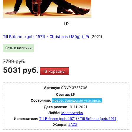
LP
Till Brönner (geb. 1971) - Christmas (180g) (LP)
(2021)
Есть в наличии
7799
руб.
5031 руб.
В корзину
Артикул:
CDVP 3783706
Состав:
LP
Состояние:
Новое. Заводская упаковка.
Дата релиза:
19-11-2021
Лейбл:
Masterworks
Исполнители:
Till Brönner (geb. 1971) / Till Brönner (geb. 1971)
Жанры:
JAZZ