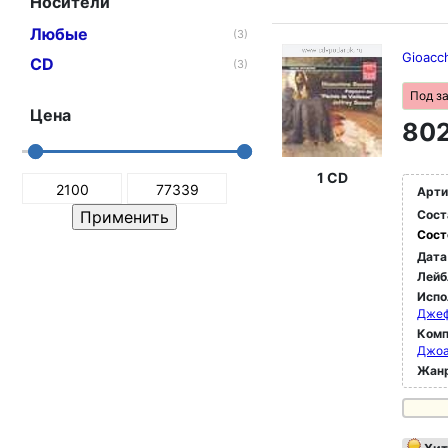
Носители
Любые
(3)
Gioacch
CD
(3)
Под з
Цена
802
1 CD
Арти
Сост
Сост
Дата
Лейб
Испо
Джеф
Комп
Джоа
Жан