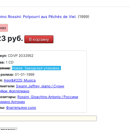
ino Rossini: Potpourri aus Pêchés de Viel.
(1999)
аказ
3 руб.
В корзину
кул:
CDVP 2032952
ав:
1 CD
ояние:
Новое. Заводская упаковка.
 релиза:
01-01-1999
л:
Agor&#225; Musica
лнители:
Swann Jeffrey, piano / Суонн
фри, фортепиано
озиторы:
Rossini, Gioachino Antonio / Россини
ккино Антонио
ры:
Фортепьяно соло