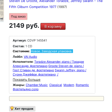
Steven De Groote, Alexander Toradze, Jeffrey Swann - The
Fifth Cliburn Competition 1977
(1997)
Под заказ
2149 руб.
В корзину
Артикул:
CDVP 145541
Состав:
1 CD
Состояние:
Новое. Заводская упаковка.
Лейбл:
VAI Audio
Исполнители:
Toradze Alexander, piano / Торадзе
Александр, фортепиано
Groote Steven de, piano /
Грот Стивен де, фортепиано
Swann Jeffrey, piano /
Суонн Джеффри, фортепиано
/
Показать больше
Жанры:
Chamber Music
Classical
Modern
Romantic
Фортепьяно соло
Хит продаж