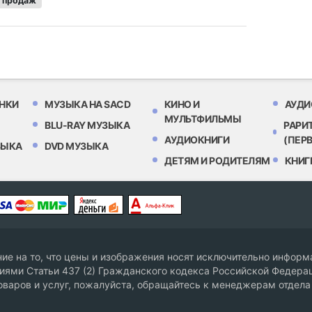
 продаж
НКИ
МУЗЫКА НА SACD
КИНО И
АУДИ
МУЛЬТФИЛЬМЫ
BLU-RAY МУЗЫКА
РАРИ
АУДИОКНИГИ
(ПЕР
ЗЫКА
DVD МУЗЫКА
ДЕТЯМ И РОДИТЕЛЯМ
КНИГ
е на то, что цены и изображения носят исключительно информа
ями Статьи 437 (2) Гражданского кодекса Российской Федерац
оваров и услуг, пожалуйста, обращайтесь к менеджерам отдела