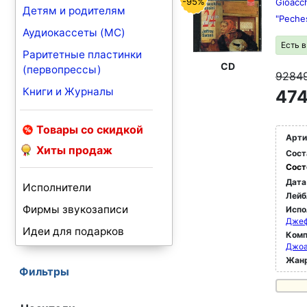
-95%
Gioacch
Детям и родителям
"Peches
Аудиокассеты (MC)
Есть 
Раритетные пластинки
CD
(первопрессы)
9284
Книги и Журналы
474
Товары со скидкой
Арти
Хиты продаж
Сост
Сост
Дата
Исполнители
Лейб
Фирмы звукозаписи
Испо
Джеф
Идеи для подарков
Комп
Джоа
Жан
Фильтры