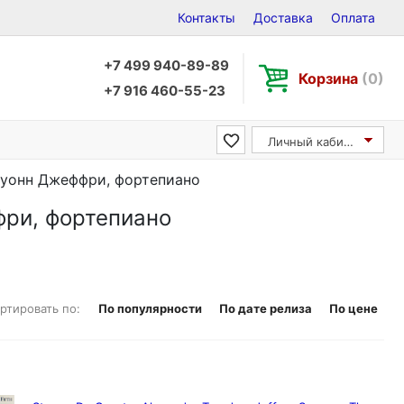
Контакты
Доставка
Оплата
+7 499 940-89-89
Корзина
(0)
+7 916 460-55-23
Личный кабинет
 Суонн Джеффри, фортепиано
фри, фортепиано
ртировать по:
По популярности
По дате релиза
По цене