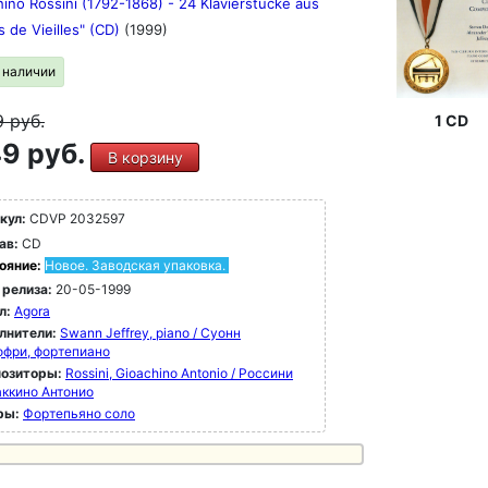
ino Rossini (1792-1868) - 24 Klavierstücke aus
 de Vieilles" (CD)
(1999)
в наличии
9
руб.
1 CD
9 руб.
В корзину
кул:
CDVP 2032597
ав:
CD
ояние:
Новое. Заводская упаковка.
 релиза:
20-05-1999
л:
Agora
лнители:
Swann Jeffrey, piano / Суонн
фри, фортепиано
озиторы:
Rossini, Gioachino Antonio / Россини
ккино Антонио
ры:
Фортепьяно соло