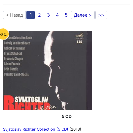
1
2
3
4
5
< Назад
Далее >
>>
-8%
5 CD
Svjatoslav Richter Collection (5 CD)
(2013)