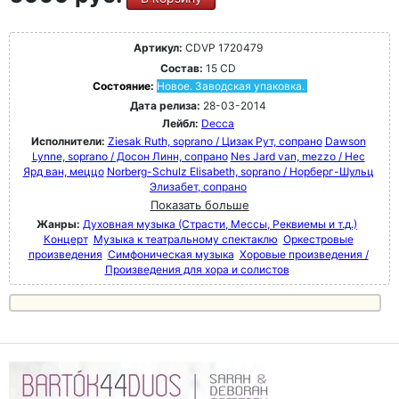
Артикул:
CDVP 1720479
Состав:
15 CD
Состояние:
Новое. Заводская упаковка.
Дата релиза:
28-03-2014
Лейбл:
Decca
Исполнители:
Ziesak Ruth, soprano / Цизак Рут, сопрано
Dawson
Lynne, soprano / Досон Линн, сопрано
Nes Jard van, mezzo / Нес
Ярд ван, меццо
Norberg-Schulz Elisabeth, soprano / Норберг-Шульц
Элизабет, сопрано
Показать больше
Жанры:
Духовная музыка (Страсти, Мессы, Реквиемы и т.д.)
Концерт
Музыка к театральному спектаклю
Оркестровые
произведения
Симфоническая музыка
Хоровые произведения /
Произведения для хора и солистов