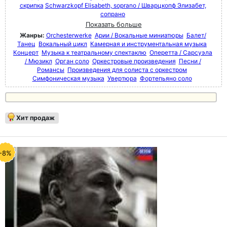
скрипка
Schwarzkopf Elisabeth, soprano / Шварцкопф Элизабет,
сопрано
Показать больше
Жанры:
Orchesterwerke
Арии / Вокальные миниатюры
Балет/
Танец
Вокальный цикл
Камерная и инструментальная музыка
Концерт
Музыка к театральному спектаклю
Оперетта / Сарсуэла
/ Мюзикл
Орган соло
Оркестровые произведения
Песни /
Романсы
Произведения для солиста с оркестром
Симфоническая музыка
Увертюра
Фортепьяно соло
Хит продаж
-8%