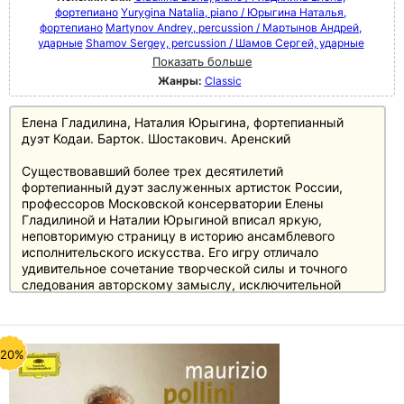
фортепиано
Yurygina Natalia, piano / Юрыгина Наталья,
фортепиано
Martynov Andrey, percussion / Мартынов Андрей,
ударные
Shamov Sergey, percussion / Шамов Сергей, ударные
Показать больше
Жанры:
Classic
Елена Гладилина, Наталия Юрыгина, фортепианный
дуэт Кодаи. Барток. Шостакович. Аренский
Существовавший более трех десятилетий
фортепианный дуэт заслуженных артисток России,
профессоров Московской консерватории Елены
Гладилиной и Наталии Юрыгиной вписал яркую,
неповторимую страницу в историю ансамблевого
исполнительского искусства. Его игру отличало
удивительное сочетание творческой силы и точного
следования авторскому замыслу, исключительной
виртуозности, интеллектуализма и захватывающей
эмоциональности. На компакт-диске представлены
записи, сделанные на концертах дуэта в Малом и
Рахманиновском залах Московской консерватории в
-20%
конце 1990-х – начале 2000-х годов.
Деятельность участниц дуэта была неразрывно
связана с Московской консерваторией, в которой они