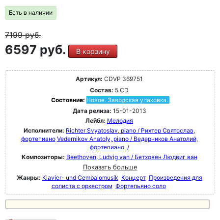
Есть в наличии
7199
руб.
6597 руб.
В корзину
Артикул:
CDVP 369751
Состав:
5 CD
Состояние:
Новое. Заводская упаковка.
Дата релиза:
15-01-2013
Лейбл:
Мелодия
Исполнители:
Richter Svyatoslav, piano / Рихтер Святослав,
фортепиано
Vedernikov Anatoly, piano / Ведерников Анатолий,
фортепиано
/
Композиторы:
Beethoven, Ludvig van / Бетховен Людвиг ван
Показать больше
Жанры:
Klavier- und Cembalomusik
Концерт
Произведения для
солиста с оркестром
Фортепьяно соло