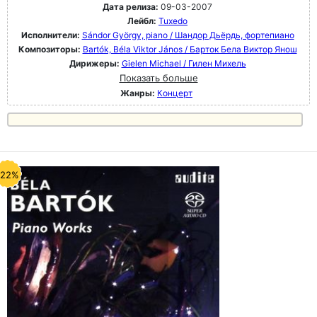
Дата релиза:
09-03-2007
Лейбл:
Tuxedo
Исполнители:
Sándor György, piano / Шандор Дьёрдь, фортепиано
Композиторы:
Bartók, Béla Viktor János / Барток Бела Виктор Янош
Дирижеры:
Gielen Michael / Гилен Михель
Показать больше
Жанры:
Концерт
-22%