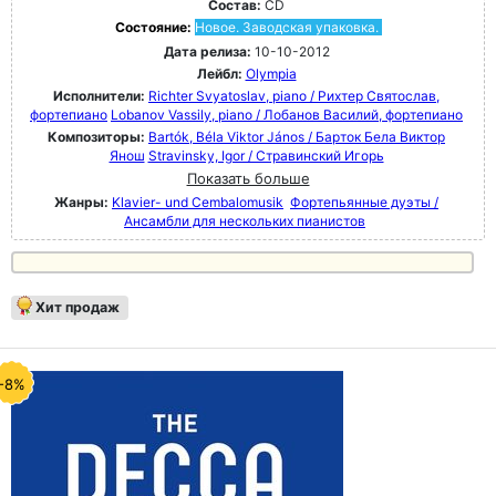
Состав:
CD
Состояние:
Новое. Заводская упаковка.
Дата релиза:
10-10-2012
Лейбл:
Olympia
Исполнители:
Richter Svyatoslav, piano / Рихтер Святослав,
фортепиано
Lobanov Vassily, piano / Лобанов Василий, фортепиано
Композиторы:
Bartók, Béla Viktor János / Барток Бела Виктор
Янош
Stravinsky, Igor / Стравинский Игорь
Показать больше
Жанры:
Klavier- und Cembalomusik
Фортепьянные дуэты /
Ансамбли для нескольких пианистов
Хит продаж
-8%