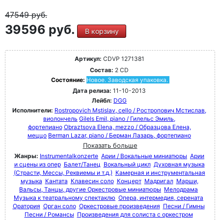
47549
руб.
39596 руб.
В корзину
Артикул:
CDVP 1271381
Состав:
2 CD
Состояние:
Новое. Заводская упаковка.
Дата релиза:
11-10-2013
Лейбл:
DGG
Исполнители:
Rostropovich Mstislav, cello / Ростропович Мстислав,
виолончель
Gilels Emil, piano / Гилельс Эмиль,
фортепиано
Obraztsova Elena, mezzo / Образцова Елена,
меццо
Berman Lazar, piano / Берман Лазарь, фортепиано
Показать больше
Жанры:
Instrumentalkonzerte
Арии / Вокальные миниатюры
Арии
и сцены из опер
Балет/Танец
Вокальный цикл
Духовная музыка
(Страсти, Мессы, Реквиемы и т.д.)
Камерная и инструментальная
музыка
Кантата
Клавесин соло
Концерт
Мадригал
Марши,
Вальсы, Танцы, другие Оркестровые миниатюры
Мелодрама
Музыка к театральному спектаклю
Опера, интермедия, серената
Оратория
Орган соло
Оркестровые произведения
Песни / Гимны
Песни / Романсы
Произведения для солиста с оркестром