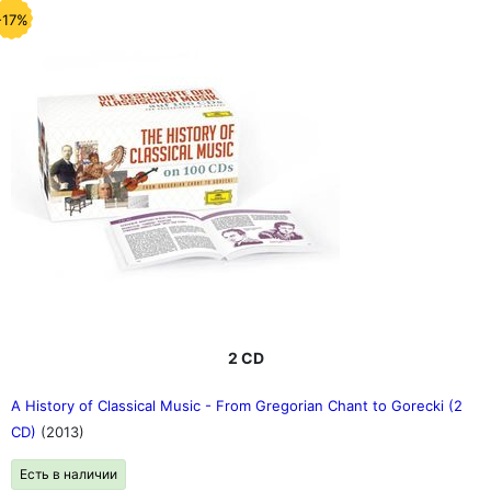
-17%
2 CD
A History of Classical Music - From Gregorian Chant to Gorecki (2
CD)
(2013)
Есть в наличии