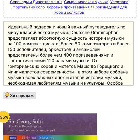
Серенады и Дивертисменты
Симфоническая музыка
Увертюра
Фортепьяно соло
Хоровые произведения / Произведения для
хора и солистов
Идеальный подарок и новый важный путеводитель по
миру классической музыки: Deutsche Grammophon
представляет абсолютную сущность истории музыки
на 100 компакт-дисках. Более 80 композиторов и более
150 исполнителей, оркестров и ансамблей
представлены более чем 400 произведениями и
фантастическими 120 часами музыки. От
григорианских хоров и мотетов Машо до Горецкого и
минималистов современности - в этом наборе собрана
музыка всех важных эпох и этапов истории музыки,
необходимая любителям музыки и культуры. Особое
внимание уделено основному репертуару с великими
классиками и романтиками, а также XX веку, который
Хит продаж
представлен в боксе не менее чем 20 дисками.
Источником информации служит 250-страничный
полноцветный буклет с новым эссе британского автора
и музыкального критика Джереми Николаса, а также
-35%
краткими биографическими сведениями и
фотографиями каждого из представленных в боксе
композиторов.
CD 1 - 20 рассказывают о григорианском пении,