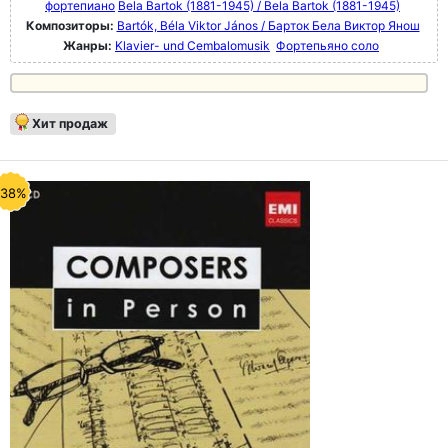
фортепиано
Bela Bartok (1881-1945) / Bela Bartok (1881-1945)
Композиторы:
Bartók, Béla Viktor János / Барток Бела Виктор Янош
Жанры:
Klavier- und Cembalomusik
Фортепьяно соло
Хит продаж
-38%