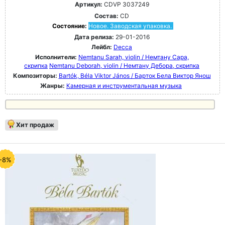
Артикул:
CDVP 3037249
Состав:
CD
Состояние:
Новое. Заводская упаковка.
Дата релиза:
29-01-2016
Лейбл:
Decca
Исполнители:
Nemtanu Sarah, violin / Немтану Сара,
скрипка
Nemtanu Deborah, violin / Немтану Дебора, скрипка
Композиторы:
Bartók, Béla Viktor János / Барток Бела Виктор Янош
Жанры:
Камерная и инструментальная музыка
Хит продаж
-8%