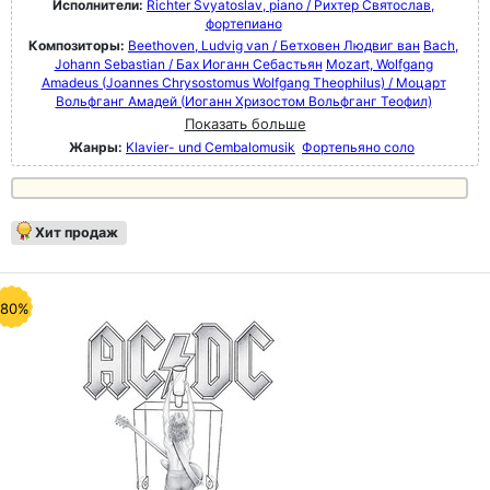
Исполнители:
Richter Svyatoslav, piano / Рихтер Святослав,
фортепиано
Композиторы:
Beethoven, Ludvig van / Бетховен Людвиг ван
Bach,
Johann Sebastian / Бах Иоганн Себастьян
Mozart, Wolfgang
Amadeus (Joannes Chrysostomus Wolfgang Theophilus) / Моцарт
Вольфганг Амадей (Иоганн Хризостом Вольфганг Теофил)
Показать больше
Жанры:
Klavier- und Cembalomusik
Фортепьяно соло
Хит продаж
-80%