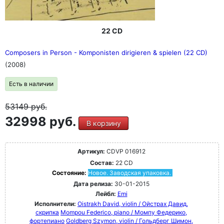
22 CD
Composers in Person - Komponisten dirigieren & spielen (22 CD)
(2008)
Есть в наличии
53149
руб.
32998 руб.
В корзину
Артикул:
CDVP 016912
Состав:
22 CD
Состояние:
Новое. Заводская упаковка.
Дата релиза:
30-01-2015
Лейбл:
Emi
Исполнители:
Oistrakh David, violin / Ойстрах Давид,
скрипка
Mompou Federico, piano / Момпу Федерико,
фортепиано
Goldberg Szymon, violin / Гольдберг Шимон,