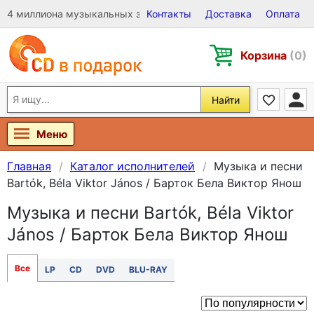
4 миллиона музыкальных записей на Виниле, CD и DVD
Контакты
Доставка
Оплата
Корзина
(0)
Найти
Меню
Главная
Каталог исполнителей
Музыка и песни
Bartók, Béla Viktor János / Барток Бела Виктор Янош
Музыка и песни Bartók, Béla Viktor
János / Барток Бела Виктор Янош
Все
LP
CD
DVD
BLU-RAY