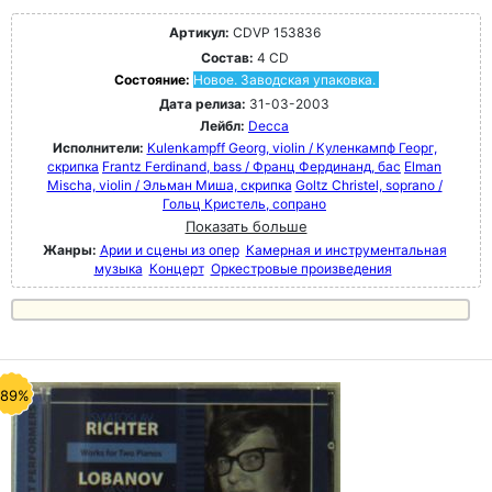
Артикул:
CDVP 153836
Состав:
4 CD
Состояние:
Новое. Заводская упаковка.
Дата релиза:
31-03-2003
Лейбл:
Decca
Исполнители:
Kulenkampff Georg, violin / Куленкампф Георг,
скрипка
Frantz Ferdinand, bass / Франц Фердинанд, бас
Elman
Mischa, violin / Эльман Миша, скрипка
Goltz Christel, soprano /
Гольц Кристель, сопрано
Показать больше
Жанры:
Арии и сцены из опер
Камерная и инструментальная
музыка
Концерт
Оркестровые произведения
-89%