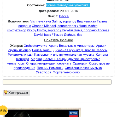
Состояние:
Новое. Заводская упаковка.
Дата релиза:
29-01-2016
Лейбл:
Decca
Исполнители:
Vishnevskaya Galina, soprano / Вишневская Галина,
сопрано
Chance Michael, countertenor / Чанс Майкл,
контратенор
Kirkby Emma, soprano / Кёркби Эмма, сопрано
Thomas
David, bass / Томас Дейвид, бас
Показать больше
Жанры:
Orchesterwerke
Арии / Вокальные миниатюры
Арии и
сцены из опер
Балет/Танец
Духовная музыка (Страсти, Мессы,
Реквиемы и т.д.)
Камерная и инструментальная музыка
Кантата
Концерт
Марши, Вальсы, Танцы, другие Оркестровые
миниатюры
Опера, интермедия, серената
Оратория
Оркестровые
произведения
Песни / Романсы
Симфоническая музыка
Увертюра
Фортепьяно соло
Хит продаж
-51%