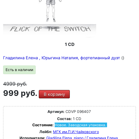
1 CD
Гладилина Елена , Юрыгина Наталия, фортепианный дуэт
()
Есть в наличии
4999
руб.
999 руб.
В корзину
Артикул:
CDVP 096407
Состав:
1 CD
Состояние:
Новое. Заводская упаковка.
Лейбл:
МГК им.П.И.Чайковского
Исполнители:
Gladilina Elena, piano / Гладилина Елена,