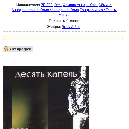
Исполнители:
7Б / 7Б
Юта (Сёмина Анна) / Юта (Сёмина
Анна)
Чичерина Юлия / Чичерина Юлия
Танцы Минус / Танцы
Минус
Показать больше
Жанры:
Rock & Roll
Хит продаж