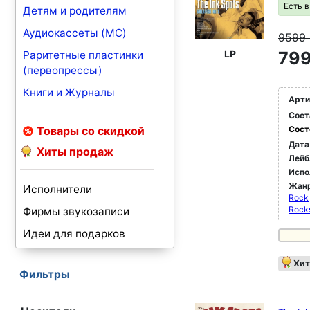
Есть 
Детям и родителям
Аудиокассеты (MC)
9599
LP
799
Раритетные пластинки
(первопрессы)
Книги и Журналы
Арти
Сост
Товары со скидкой
Сост
Дата
Хиты продаж
Лейб
Испо
Жан
Исполнители
Rock
Rock
Фирмы звукозаписи
Идеи для подарков
Хит
Фильтры