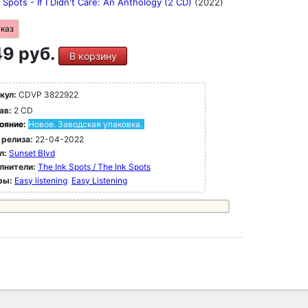
 Spots - If I Didn't Care: An Anthology (2 CD)
(2022)
аказ
9 руб.
В корзину
кул:
CDVP 3822922
ав:
2 CD
ояние:
Новое. Заводская упаковка.
 релиза:
22-04-2022
л:
Sunset Blvd
лнители:
The Ink Spots / The Ink Spots
ры:
Easy listening
Easy Listening