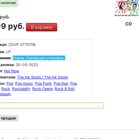
в наличии
руб.
CD
9 руб.
В корзину
кул:
CDVP 3775758
ав:
LP
ояние:
Новое. Заводская упаковка.
 релиза:
20-05-2022
л:
Not Now
лнители:
The Ink Spots / The Ink Spots
ры:
Pop
Pop music
Pop Punk
Pop Rap
Pop
Rock
Rockabilly
Rock Opera
Rock & Roll
steady
 продаж