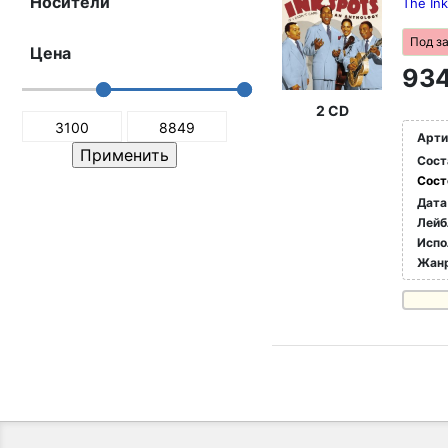
Носители
The Ink
Под з
Цена
934
2 CD
Арти
Сост
Сост
Дата
Лейб
Испо
Жан