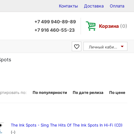
Контакты
Доставка
Оплата
+7 499 940-89-89
Корзина
(0)
+7 916 460-55-23
Личный кабинет
Spots
ртировать по:
По популярности
По дате релиза
По цене
The Ink Spots - Sing The Hits Of The Ink Spots In Hi-Fi (CD)
(-)