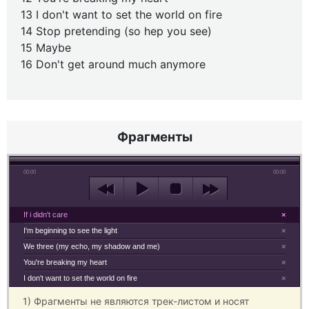
13 I don't want to set the world on fire
14 Stop pretending (so hep you see)
15 Maybe
16 Don't get around much anymore
Фрагменты
00:00
00:00
If i didn't care
×
I'm beginning to see the light
×
We three (my echo, my shadow and me)
×
You're breaking my heart
×
I don't want to set the world on fire
×
1) Фрагменты не являются трек-листом и носят