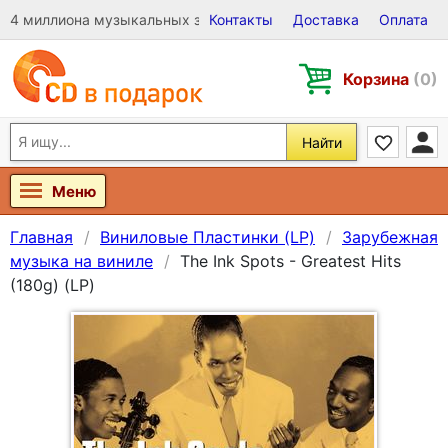
4 миллиона музыкальных записей на Виниле, CD и DVD
Контакты
Доставка
Оплата
Корзина
(0)
Найти
Меню
Главная
Виниловые Пластинки (LP)
Зарубежная
музыка на виниле
The Ink Spots - Greatest Hits
(180g) (LP)