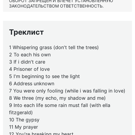
ОБОРОТ ЗАПРЕЩЕН И ВЛЕЧЕТ УСТАНОВЛЕННУЮ
ЗАКОНОДАТЕЛЬСТВОМ ОТВЕТСТВЕННОСТЬ.
Треклист
1 Whispering grass (don't tell the trees)
2 To each his own
3 If i didn't care
4 Prisoner of love
5 I'm beginning to see the light
6 Address unknown
7 You were only fooling (while i was falling in love)
8 We three (my echo, my shadow and me)
9 Into each life some rain must fall (with ella
fitzgerald)
10 The gypsy
11 My prayer
12 You're breaking my heart