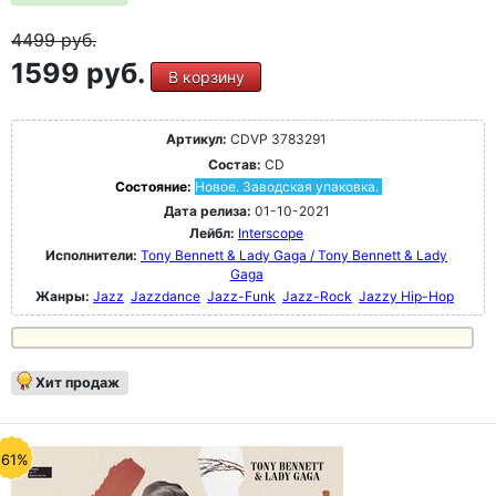
4499
руб.
1599 руб.
В корзину
Артикул:
CDVP 3783291
Состав:
CD
Состояние:
Новое. Заводская упаковка.
Дата релиза:
01-10-2021
Лейбл:
Interscope
Исполнители:
Tony Bennett & Lady Gaga / Tony Bennett & Lady
Gaga
Жанры:
Jazz
Jazzdance
Jazz-Funk
Jazz-Rock
Jazzy Hip-Hop
Хит продаж
-61%