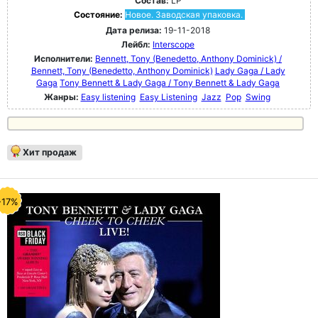
Состав:
LP
Состояние:
Новое. Заводская упаковка.
Дата релиза:
19-11-2018
Лейбл:
Interscope
Исполнители:
Bennett, Tony (Benedetto, Anthony Dominick) /
Bennett, Tony (Benedetto, Anthony Dominick)
Lady Gaga / Lady
Gaga
Tony Bennett & Lady Gaga / Tony Bennett & Lady Gaga
Жанры:
Easy listening
Easy Listening
Jazz
Pop
Swing
Хит продаж
-17%