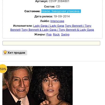
Артикул:
CDVP 2084601
Состав:
CD
Состояние:
Новое. Заводская упаковка.
Дата релиза:
19-09-2014
Лейбл:
Interscope
Исполнители:
Lady Gaga / Lady Gaga
Tony Bennett / Tony
Bennett
Tony Bennett & Lady Gaga / Tony Bennett & Lady Gaga
Жанры:
Pop
Rock
Swing
Хит продаж
-59%