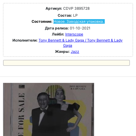
Артикул:
CDVP 3895728
Состав:
LP
Состояние:
Новое. Заводская упаковка.
Дата релиза:
01-10-2021
Лейбл:
Interscope
Исполнители:
Tony Bennett & Lady Gaga / Tony Bennett & Lady
Gaga
Жанры:
Jazz