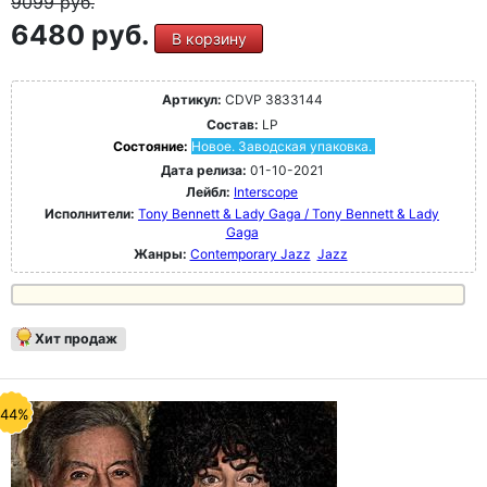
9099
руб.
6480 руб.
В корзину
Артикул:
CDVP 3833144
Состав:
LP
Состояние:
Новое. Заводская упаковка.
Дата релиза:
01-10-2021
Лейбл:
Interscope
Исполнители:
Tony Bennett & Lady Gaga / Tony Bennett & Lady
Gaga
Жанры:
Contemporary Jazz
Jazz
Хит продаж
-44%