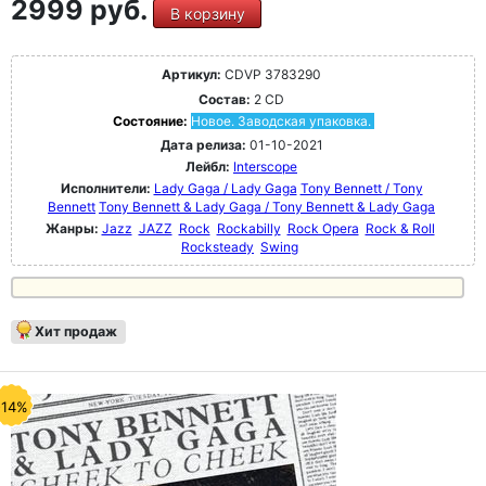
2999 руб.
В корзину
Артикул:
CDVP 3783290
Состав:
2 CD
Состояние:
Новое. Заводская упаковка.
Дата релиза:
01-10-2021
Лейбл:
Interscope
Исполнители:
Lady Gaga / Lady Gaga
Tony Bennett / Tony
Bennett
Tony Bennett & Lady Gaga / Tony Bennett & Lady Gaga
Жанры:
Jazz
JAZZ
Rock
Rockabilly
Rock Opera
Rock & Roll
Rocksteady
Swing
Хит продаж
-14%