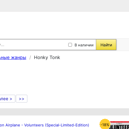
Найти
В наличии
ьные жанры
Honky Tonk
алее >
>>
-18%
on Airplane - Volunteers (Special-Limited-Edition)