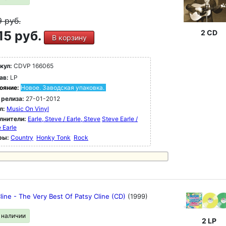
9
руб.
15 руб.
2 CD
В корзину
кул:
CDVP 166065
ав:
LP
ояние:
Новое. Заводская упаковка.
 релиза:
27-01-2012
л:
Music On Vinyl
лнители:
Earle, Steve / Earle, Steve
Steve Earle /
 Earle
ры:
Country
Honky Tonk
Rock
line - The Very Best Of Patsy Cline (CD)
(1999)
в наличии
2 LP