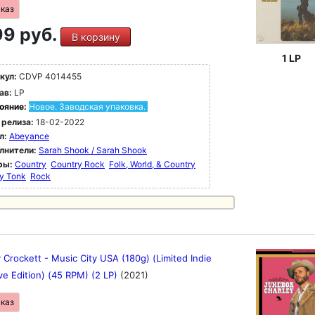
аказ
9 руб.
В корзину
1 LP
кул:
CDVP 4014455
ав:
LP
ояние:
Новое. Заводская упаковка.
 релиза:
18-02-2022
л:
Abeyance
лнители:
Sarah Shook / Sarah Shook
ры:
Country
Country Rock
Folk, World, & Country
y Tonk
Rock
 Crockett - Music City USA (180g) (Limited Indie
ve Edition) (45 RPM) (2 LP)
(2021)
аказ