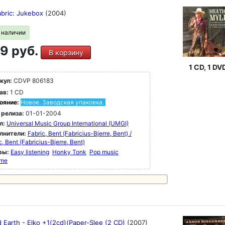
abric: Jukebox
(2004)
в наличии
9 руб.
В корзину
1 CD, 1 DV
кул:
CDVP 806183
ав:
1 CD
ояние:
Новое. Заводская упаковка.
 релиза:
01-01-2004
л:
Universal Music Group International (UMGI)
лнители:
Fabric, Bent (Fabricius-Bjerre, Bent) /
c, Bent (Fabricius-Bjerre, Bent)
ры:
Easy listening
Honky Tonk
Pop music
ime
d Earth - Elko +1(2cd)(Paper-Slee (2 CD)
(2007)