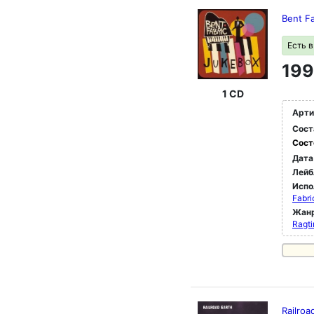
Bent F
Есть 
199
1 CD
Арти
Сост
Сост
Дата
Лейб
Испо
Fabri
Жан
Ragt
Railroa