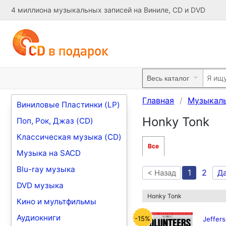
4 миллиона музыкальных записей на Виниле, CD и DVD
Главная
Музыкал
Виниловые Пластинки (LP)
Honky Tonk
Поп, Рок, Джаз (CD)
Классическая музыка (CD)
Все
Музыка на SACD
Blu-ray музыка
1
2
< Назад
Д
DVD музыка
Honky Tonk
Кино и мультфильмы
Аудиокниги
-15%
Jeffers