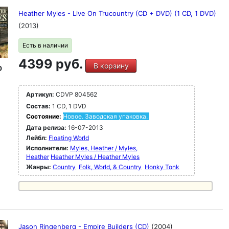
Heather Myles - Live On Trucountry (CD + DVD) (1 CD, 1 DVD)
(2013)
Есть в наличии
4399 руб.
В корзину
D
Артикул:
CDVP 804562
Состав:
1 CD, 1 DVD
Состояние:
Новое. Заводская упаковка.
Дата релиза:
16-07-2013
Лейбл:
Floating World
Исполнители:
Myles, Heather / Myles,
Heather
Heather Myles / Heather Myles
Жанры:
Country
Folk, World, & Country
Honky Tonk
Jason Ringenberg - Empire Builders (CD)
(2004)