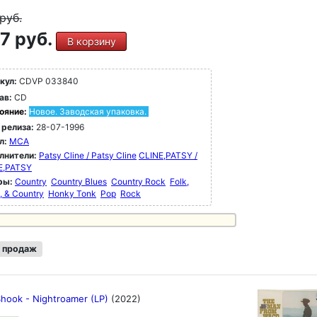
руб.
7 руб.
В корзину
кул:
CDVP 033840
ав:
CD
ояние:
Новое. Заводская упаковка.
 релиза:
28-07-1996
л:
MCA
лнители:
Patsy Cline / Patsy Cline
CLINE,PATSY /
E,PATSY
ры:
Country
Country Blues
Country Rock
Folk,
, & Country
Honky Tonk
Pop
Rock
 продаж
Shook - Nightroamer (LP)
(2022)