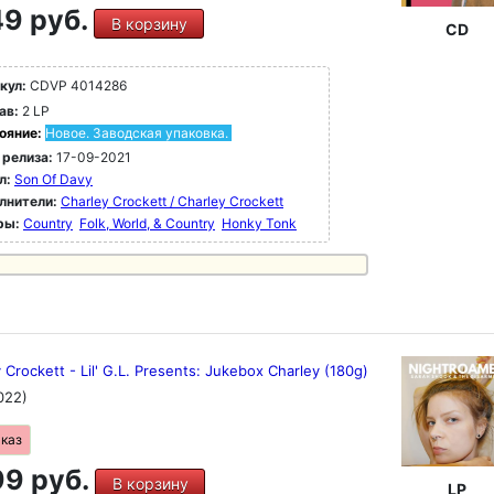
9 руб.
В корзину
CD
кул:
CDVP 4014286
ав:
2 LP
ояние:
Новое. Заводская упаковка.
 релиза:
17-09-2021
л:
Son Of Davy
лнители:
Charley Crockett / Charley Crockett
ры:
Country
Folk, World, & Country
Honky Tonk
 Crockett - Lil' G.L. Presents: Jukebox Charley (180g)
022)
аказ
9 руб.
В корзину
LP