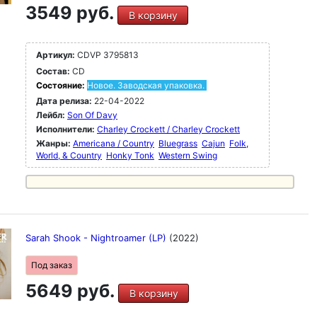
3549 руб.
В корзину
Артикул:
CDVP 3795813
Состав:
CD
Состояние:
Новое. Заводская упаковка.
Дата релиза:
22-04-2022
Лейбл:
Son Of Davy
Исполнители:
Charley Crockett / Charley Crockett
Жанры:
Americana / Country
Bluegrass
Cajun
Folk,
World, & Country
Honky Tonk
Western Swing
Sarah Shook - Nightroamer (LP)
(2022)
Под заказ
5649 руб.
В корзину