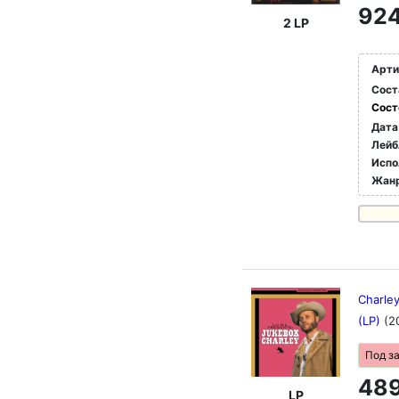
924
2 LP
Арти
Сост
Сост
Дата
Лейб
Испо
Жан
Charley
(LP)
(2
Под з
489
LP