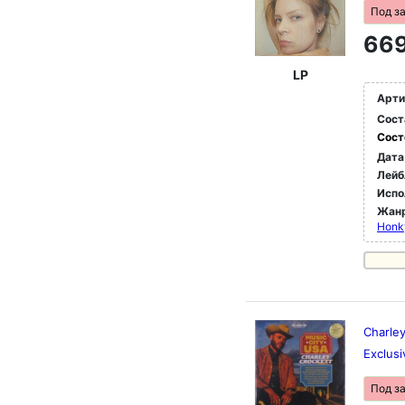
Под з
669
LP
Арти
Сост
Сост
Дата
Лейб
Испо
Жан
Honk
Charley
Exclusi
Под з