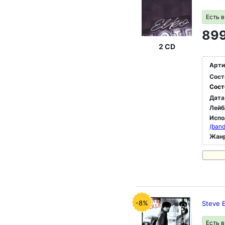
Есть 
899
2 CD
Арти
Сост
Сост
Дата
Лейб
Испо
(band
Жан
-8%
Steve E
Есть 