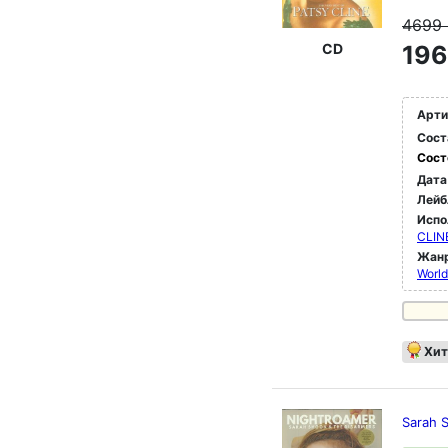
4699
CD
196
Арти
Сост
Сост
Дата
Лейб
Испо
CLIN
Жан
World
Хит
Sarah 