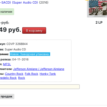
d-SACD) (Super Audio CD)
(2016)
в наличии
9
руб.
2 LP
49 руб.
В корзину
кул:
CDVP 3268844
ав:
Super Audio CD
ояние:
Новое. Заводская упаковка.
 релиза:
04-11-2016
л:
MFSL
лнители:
Jefferson Airplane / Jefferson Airplane
ры:
Country Rock
Folk Rock
Honky Tonk
hedelic Rock
Rock
 продаж