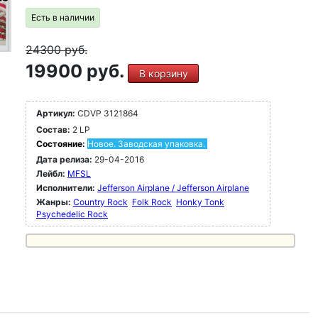
Есть в наличии
24300
руб.
19900 руб.
В корзину
Артикул:
CDVP 3121864
Состав:
2 LP
Состояние:
Новое. Заводская упаковка.
Дата релиза:
29-04-2016
Лейбл:
MFSL
Исполнители:
Jefferson Airplane / Jefferson Airplane
Жанры:
Country Rock
Folk Rock
Honky Tonk
Psychedelic Rock