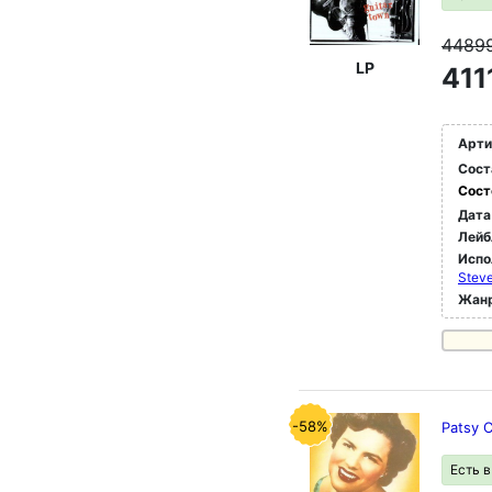
4489
LP
411
Арти
Сост
Сост
Дата
Лейб
Испо
Steve
Жан
-58%
Patsy C
Есть 