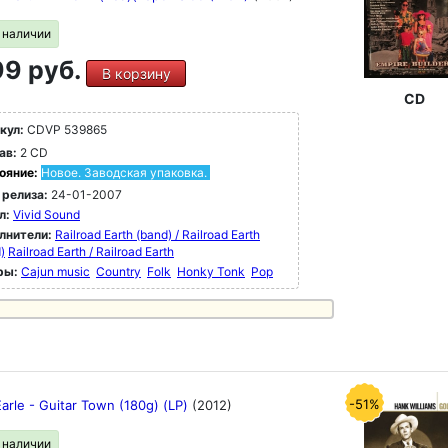
в наличии
9 руб.
В корзину
CD
кул:
CDVP 539865
ав:
2 CD
ояние:
Новое. Заводская упаковка.
 релиза:
24-01-2007
л:
Vivid Sound
лнители:
Railroad Earth (band) / Railroad Earth
)
Railroad Earth / Railroad Earth
ры:
Cajun music
Country
Folk
Honky Tonk
Pop
-51%
arle - Guitar Town (180g) (LP)
(2012)
в наличии