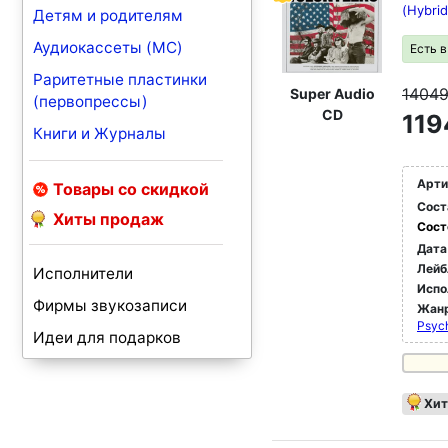
(Hybri
Детям и родителям
Аудиокассеты (MC)
Есть 
Раритетные пластинки
1404
Super Audio
(первопрессы)
CD
119
Книги и Журналы
Арти
Товары со скидкой
Сост
Хиты продаж
Сост
Дата
Лейб
Исполнители
Испо
Фирмы звукозаписи
Жан
Psyc
Идеи для подарков
Хит