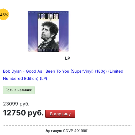
-45%
LP
Bob Dylan - Good As I Been To You (SuperVinyl) (180g) (Limited
Numbered Edition) (LP)
Есть в наличии
23099
руб.
12750 руб.
В корзину
Артикул:
CDVP 4019991