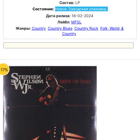
Состав:
LP
Состояние:
Новое. Заводская упаковка.
Дата релиза:
16-02-2024
Лейбл:
MFSL
Жанры:
Country
Country Blues
Country Rock
Folk, World, &
Country
-17%