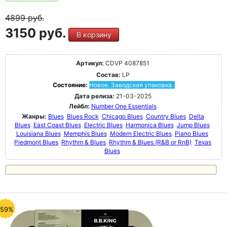
4899
руб.
3150 руб.
В корзину
Артикул:
CDVP 4087851
Состав:
LP
Состояние:
Новое. Заводская упаковка.
Дата релиза:
21-03-2025
Лейбл:
Number One Essentials
Жанры:
Blues
Blues Rock
Chicago Blues
Country Blues
Delta
Blues
East Coast Blues
Electric Blues
Harmonica Blues
Jump Blues
Louisiana Blues
Memphis Blues
Modern Electric Blues
Piano Blues
Piedmont Blues
Rhythm & Blues
Rhythm & Blues (R&B or RnB)
Texas
Blues
-59%