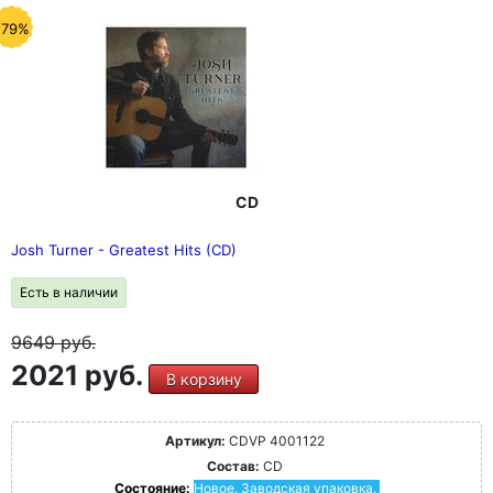
-79%
CD
Josh Turner - Greatest Hits (CD)
Есть в наличии
9649
руб.
2021 руб.
В корзину
Артикул:
CDVP 4001122
Состав:
CD
Состояние:
Новое. Заводская упаковка.