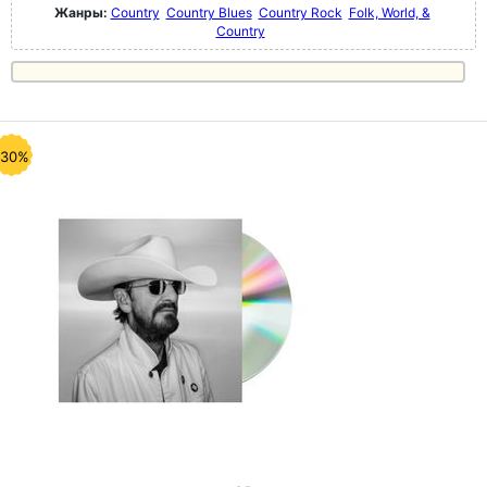
Жанры:
Country
Country Blues
Country Rock
Folk, World, &
Country
-30%