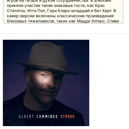
игрой на гитаре и духом сотрудничества. В альбоме
приняли участие такие знаковые гости, как Крис
Стэплтон, Игги Поп, Гэри Кларк-младший и Бет Харт. В
кавер-версии включены классические произведения
блюзовых тяжеловесов, таких как Мадди Уотерс, Стиви
Уандер, Howlin' Wolf и других.