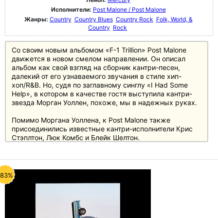
Исполнители:
Post Malone / Post Malone
Жанры:
Country
Country Blues
Country Rock
Folk, World, &
Country
Rock
Со своим новым альбомом «F-1 Trillion» Post Malone
движется в новом смелом направлении. Он описал
альбом как свой взгляд на сборник кантри-песен,
далекий от его узнаваемого звучания в стиле хип-
хоп/R&B. Но, судя по заглавному синглу «I Had Some
Help», в котором в качестве гостя выступила кантри-
звезда Морган Уоллен, похоже, мы в надежных руках.
Помимо Моргана Уоллена, к Post Malone также
присоединились известные кантри-исполнители Крис
Стэплтон, Люк Комбс и Блейк Шелтон.
-83%