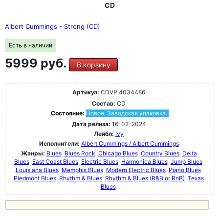
CD
Albert Cummings - Strong (CD)
Есть в наличии
5999 руб.
В корзину
Артикул:
CDVP 4034486
Состав:
CD
Состояние:
Новое. Заводская упаковка.
Дата релиза:
16-02-2024
Лейбл:
Ivy
Исполнители:
Albert Cummings / Albert Cummings
Жанры:
Blues
Blues Rock
Chicago Blues
Country Blues
Delta
Blues
East Coast Blues
Electric Blues
Harmonica Blues
Jump Blues
Louisiana Blues
Memphis Blues
Modern Electric Blues
Piano Blues
Piedmont Blues
Rhythm & Blues
Rhythm & Blues (R&B or RnB)
Texas
Blues