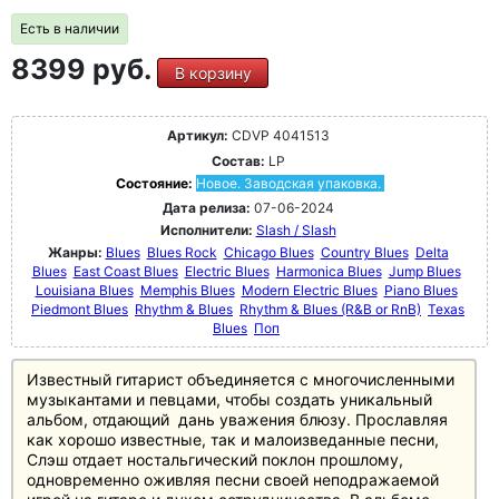
Есть в наличии
8399 руб.
В корзину
Артикул:
CDVP 4041513
Состав:
LP
Состояние:
Новое. Заводская упаковка.
Дата релиза:
07-06-2024
Исполнители:
Slash / Slash
Жанры:
Blues
Blues Rock
Chicago Blues
Country Blues
Delta
Blues
East Coast Blues
Electric Blues
Harmonica Blues
Jump Blues
Louisiana Blues
Memphis Blues
Modern Electric Blues
Piano Blues
Piedmont Blues
Rhythm & Blues
Rhythm & Blues (R&B or RnB)
Texas
Blues
Поп
Известный гитарист объединяется с многочисленными
музыкантами и певцами, чтобы создать уникальный
альбом, отдающий дань уважения блюзу. Прославляя
как хорошо известные, так и малоизведанные песни,
Слэш отдает ностальгический поклон прошлому,
одновременно оживляя песни своей неподражаемой