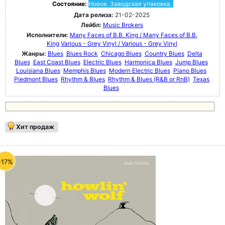
Состояние:
Новое. Заводская упаковка.
Дата релиза:
21-02-2025
Лейбл:
Music Brokers
Исполнители:
Many Faces of B.B. King / Many Faces of B.B.
King
Various - Grey Vinyl / Various - Grey Vinyl
Жанры:
Blues
Blues Rock
Chicago Blues
Country Blues
Delta
Blues
East Coast Blues
Electric Blues
Harmonica Blues
Jump Blues
Louisiana Blues
Memphis Blues
Modern Electric Blues
Piano Blues
Piedmont Blues
Rhythm & Blues
Rhythm & Blues (R&B or RnB)
Texas
Blues
Хит продаж
-17%