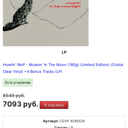
LP
Howlin' Wolf - Moanin' In The Moon (180g) (Limited Edition) (Cristal
Clear Vinyl) +4 Bonus Tracks (LP)
Есть в наличии
8549
руб.
7093 руб.
В корзину
Артикул:
CDVP 4085529
Состав:
LP