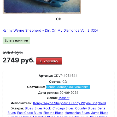
CD
Kenny Wayne Shepherd - Dirt On My Diamonds Vol. 2 (CD)
Есть в наличии
5699
руб.
2749 руб.
В корзину
Артикул:
CDVP 4054644
Состав:
CD
Состояние:
Новое. Заводская упаковка.
Дата релиза:
20-09-2024
Лейбл:
Mascot
Исполнители:
Kenny Wayne Shepherd / Kenny Wayne Shepherd
Жанры:
Blues
Blues Rock
Chicago Blues
Country Blues
Delta
Blues
East Coast Blues
Electric Blues
Harmonica Blues
Jump Blues