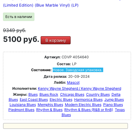
(Limited Edition) (Blue Marble Vinyl) (LP)
Есть в наличии
9349
руб.
5100 руб.
В корзину
Артикул:
CDVP 4054640
Состав:
LP
Состояние:
Новое. Заводская упаковка.
Дата релиза:
20-09-2024
Лейбл:
Mascot
Исполнители:
Kenny Wayne Shepherd / Kenny Wayne Shepherd
Жанры:
Blues
Blues Rock
Chicago Blues
Country Blues
Delta
Blues
East Coast Blues
Electric Blues
Harmonica Blues
Jump Blues
Louisiana Blues
Memphis Blues
Modern Electric Blues
Piano Blues
Piedmont Blues
Rhythm & Blues
Rhythm & Blues (R&B or RnB)
Texas
Blues