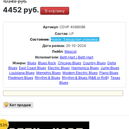
10349
руб.
4452 руб.
В корзину
Артикул:
CDVP 4066086
Состав:
LP
Состояние:
Новое. Заводская упаковка.
Дата релиза:
25-10-2024
Лейбл:
Mascot
Исполнители:
Beth Hart / Beth Hart
Жанры:
Blues
Blues Rock
Chicago Blues
Country Blues
Delta
Blues
East Coast Blues
Electric Blues
Harmonica Blues
Jump Blues
Louisiana Blues
Memphis Blues
Modern Electric Blues
Piano Blues
Piedmont Blues
Rhythm & Blues
Rhythm & Blues (R&B or RnB)
Texas
Blues
Хит продаж
-53%