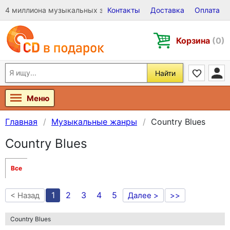
4 миллиона музыкальных записей на Виниле, CD и DVD
Контакты
Доставка
Оплата
Корзина
(0)
Найти
Меню
Главная
Музыкальные жанры
Country Blues
Country Blues
Все
1
2
3
4
5
< Назад
Далее >
>>
Country Blues