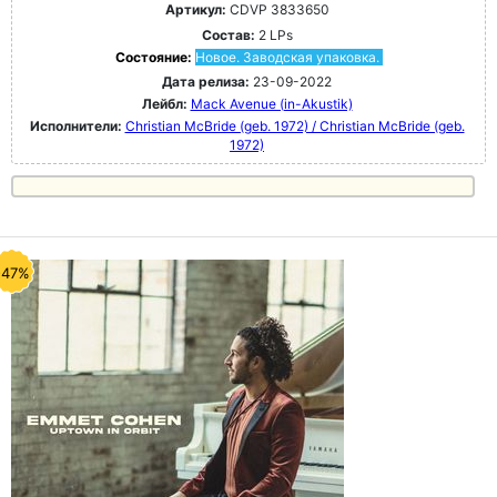
Артикул:
CDVP 3833650
Состав:
2 LPs
Состояние:
Новое. Заводская упаковка.
Дата релиза:
23-09-2022
Лейбл:
Mack Avenue (in-Akustik)
Исполнители:
Christian McBride (geb. 1972) / Christian McBride (geb.
1972)
-47%