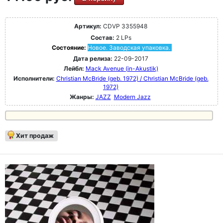
Артикул:
CDVP 3355948
Состав:
2 LPs
Состояние:
Новое. Заводская упаковка.
Дата релиза:
22-09-2017
Лейбл:
Mack Avenue (in-Akustik)
Исполнители:
Christian McBride (geb. 1972) / Christian McBride (geb.
1972)
Жанры:
JAZZ
Modern Jazz
Хит продаж