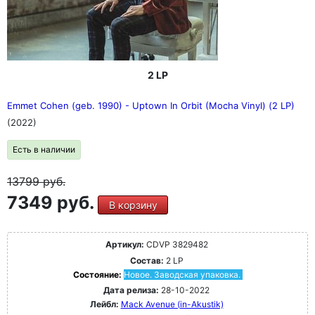
2 LP
Emmet Cohen (geb. 1990) - Uptown In Orbit (Mocha Vinyl) (2 LP)
(2022)
Есть в наличии
13799
руб.
7349 руб.
В корзину
Артикул:
CDVP 3829482
Состав:
2 LP
Состояние:
Новое. Заводская упаковка.
Дата релиза:
28-10-2022
Лейбл:
Mack Avenue (in-Akustik)