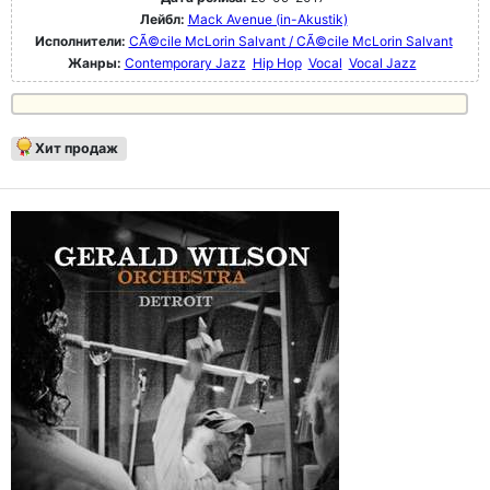
Лейбл:
Mack Avenue (in-Akustik)
Исполнители:
CÃ©cile McLorin Salvant / CÃ©cile McLorin Salvant
Жанры:
Contemporary Jazz
Hip Hop
Vocal
Vocal Jazz
Хит продаж