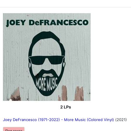
2 LPs
Joey DeFrancesco (1971-2022) - More Music (Colored Vinyl)
(2021)
Под заказ