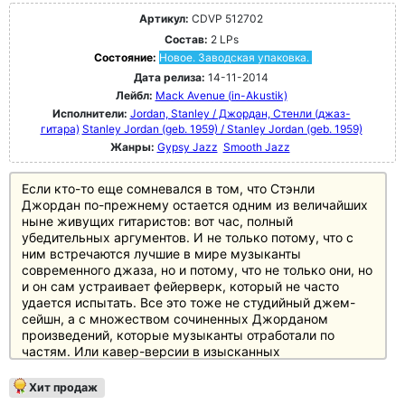
Артикул:
CDVP 512702
Состав:
2 LPs
Состояние:
Новое. Заводская упаковка.
Дата релиза:
14-11-2014
Лейбл:
Mack Avenue (in-Akustik)
Исполнители:
Jordan, Stanley / Джордан, Стенли (джаз-
гитара)
Stanley Jordan (geb. 1959) / Stanley Jordan (geb. 1959)
Жанры:
Gypsy Jazz
Smooth Jazz
Если кто-то еще сомневался в том, что Стэнли
Джордан по-прежнему остается одним из величайших
ныне живущих гитаристов: вот час, полный
убедительных аргументов. И не только потому, что с
ним встречаются лучшие в мире музыканты
современного джаза, но и потому, что не только они, но
и он сам устраивает фейерверк, который не часто
удается испытать. Все это тоже не студийный джем-
сейшн, а с множеством сочиненных Джорданом
произведений, которые музыканты отработали по
частям. Или кавер-версии в изысканных
аранжировках. Не только, но и: встреча поколений на
струнах, встреча разных стилистов (Пиццарелли!
Хит продаж
Стерн! Хантер!). Праздник (и не только) для гитарных