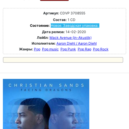
Артикул:
CDVP 3708555
Состав:
1 CD
Состояние:
Новое. Заводская упаковка.
Дата релиза:
14-02-2020
Лейбл:
Mack Avenue (in-Akustik)
Исполнители:
Aaron Diehl / Aaron Diehl
Жанры:
Pop
Pop music
Pop Punk
Pop Rap
Pop Rock