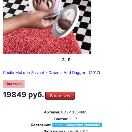
3 LP
Cécile McLorin Salvant - Dreams And Daggers
(2017)
Под заказ
19849 руб.
В корзину
Артикул:
CDVP 3354885
Состав:
3 LP
Состояние:
Новое. Заводская упаковка.
Дата релиза:
29-09-2017