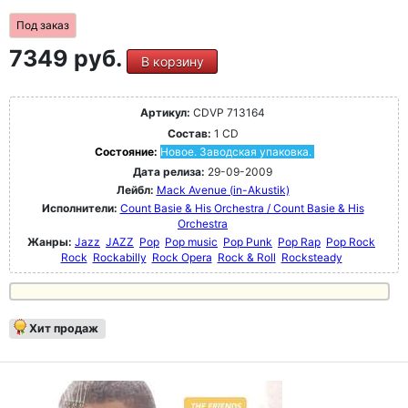
Под заказ
7349 руб.
В корзину
Артикул:
CDVP 713164
Состав:
1 CD
Состояние:
Новое. Заводская упаковка.
Дата релиза:
29-09-2009
Лейбл:
Mack Avenue (in-Akustik)
Исполнители:
Count Basie & His Orchestra / Count Basie & His
Orchestra
Жанры:
Jazz
JAZZ
Pop
Pop music
Pop Punk
Pop Rap
Pop Rock
Rock
Rockabilly
Rock Opera
Rock & Roll
Rocksteady
Хит продаж