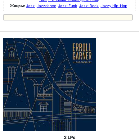
Жанры:
Jazz
Jazzdance
Jazz-Funk
Jazz-Rock
Jazzy Hip-Hop
2 LPs