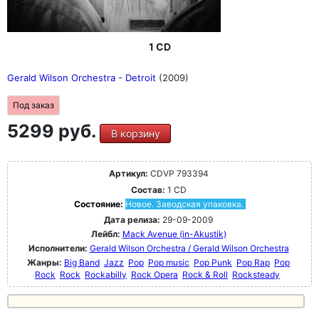
1 CD
Gerald Wilson Orchestra - Detroit
(2009)
Под заказ
5299 руб.
В корзину
Артикул:
CDVP 793394
Состав:
1 CD
Состояние:
Новое. Заводская упаковка.
Дата релиза:
29-09-2009
Лейбл:
Mack Avenue (in-Akustik)
Исполнители:
Gerald Wilson Orchestra / Gerald Wilson Orchestra
Жанры:
Big Band
Jazz
Pop
Pop music
Pop Punk
Pop Rap
Pop
Rock
Rock
Rockabilly
Rock Opera
Rock & Roll
Rocksteady