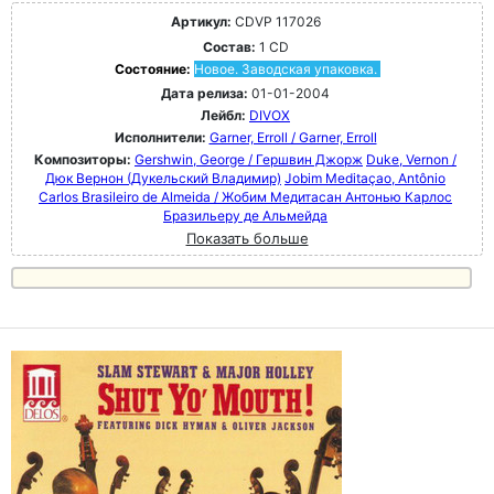
Артикул:
CDVP 117026
Состав:
1 CD
Состояние:
Новое. Заводская упаковка.
Дата релиза:
01-01-2004
Лейбл:
DIVOX
Исполнители:
Garner, Erroll / Garner, Erroll
Композиторы:
Gershwin, George / Гершвин Джорж
Duke, Vernon /
Дюк Вернон (Дукельский Владимир)
Jobim Meditaçao, Antônio
Carlos Brasileiro de Almeida / Жобим Медитасан Антонью Карлос
Бразильеру де Альмейда
Показать больше