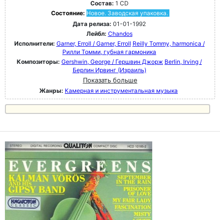
Состав:
1 CD
Состояние:
Новое. Заводская упаковка.
Дата релиза:
01-01-1992
Лейбл:
Chandos
Исполнители:
Garner, Erroll / Garner, Erroll
Reilly Tommy, harmonica /
Рилли Томми, губная гармоника
Композиторы:
Gershwin, George / Гершвин Джорж
Berlin, Irving /
Берлин Ирвинг (Израиль)
Показать больше
Жанры:
Камерная и инструментальная музыка