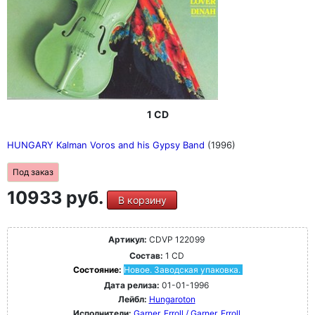
1 CD
HUNGARY Kalman Voros and his Gypsy Band
(1996)
Под заказ
10933 руб.
В корзину
Артикул:
CDVP 122099
Состав:
1 CD
Состояние:
Новое. Заводская упаковка.
Дата релиза:
01-01-1996
Лейбл:
Hungaroton
Исполнители:
Garner, Erroll / Garner, Erroll