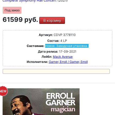
Complete Symphony Hall Concert
(2021)
Под заказ
61599 руб.
В корзину
Артикул:
CDVP 3778110
Состав:
4 LP
Состояние:
Новое. Заводская упаковка.
Дата релиза:
17-09-2021
Лейбл:
Mack Avenue
Исполнители:
Garner, Erroll / Garner, Erroll