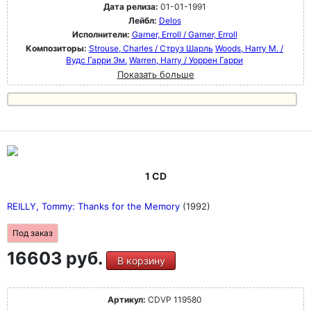
Дата релиза:
01-01-1991
Лейбл:
Delos
Исполнители:
Garner, Erroll / Garner, Erroll
Композиторы:
Strouse, Charles / Струз Шарль
Woods, Harry M. /
Вудс Гарри Эм.
Warren, Harry / Уоррен Гарри
Показать больше
1 CD
REILLY, Tommy: Thanks for the Memory
(1992)
Под заказ
16603 руб.
В корзину
Артикул:
CDVP 119580