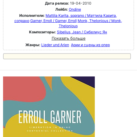
Дата релиза:
19-04-2010
Лейбл:
Ondine
Исполнители:
Mattila Karita, soprano / Маттила Карита,
сопрано
Garner, Erroll / Garner, Erroll
Monk, Thelonious / Monk,
Thelonious
Композиторы:
Sibelius, Jean / Сибелиус Ян
Показать больше
Жанры:
Lieder und Arien
Арии и сцены из опер