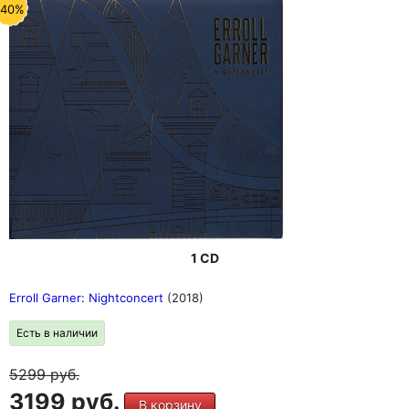
-40%
1 CD
Erroll Garner: Nightconcert
(2018)
Есть в наличии
5299
руб.
3199 руб.
В корзину