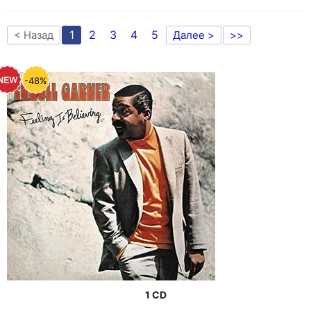
1
2
3
4
5
< Назад
Далее >
>>
-48%
1 CD