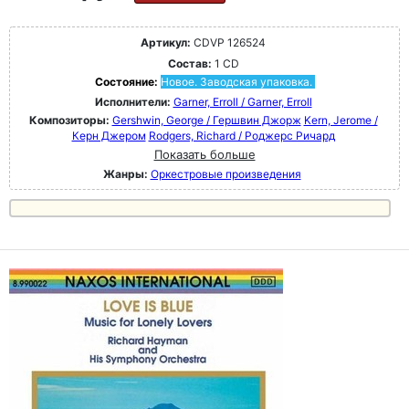
Артикул:
CDVP 126524
Состав:
1 CD
Состояние:
Новое. Заводская упаковка.
Исполнители:
Garner, Erroll / Garner, Erroll
Композиторы:
Gershwin, George / Гершвин Джорж
Kern, Jerome /
Керн Джером
Rodgers, Richard / Роджерс Ричард
Показать больше
Жанры:
Оркестровые произведения