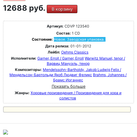
12688 руб.
В корзину
Артикул:
CDVP 123540
Состав:
1 CD
Состояние:
Новое. Заводская упаковка.
Дата релиза:
01-01-2012
Лейбл:
Oehms Classics
Исполнители:
Garner, Erroll / Garner, Erroll
Warwitz Manuel, tenor /
Варвиц Мануэль, тенор
Композиторы:
Mendelssohn-Bartholdy, Jakob Ludwig Felix /
Мендельсон-Бартольди Якоб Людвиг Феликс
Brahms, Johannes /
Брамс Иоганнес
Показать больше
Жанры:
Хоровые произведения / Произведения для хора и
солистов