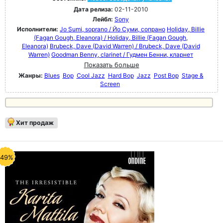
Дата релиза:
02-11-2010
Лейбл:
Sony
Исполнители:
Jo Sumi, soprano / Йо Суми, сопрано
Holiday, Billie
(Fagan Gough, Eleanora) / Holiday, Billie (Fagan Gough,
Eleanora)
Brubeck, Dave (David Warren) / Brubeck, Dave (David
Warren)
Goodman Benny, clarinet / Гудмен Бенни, кларнет
Показать больше
Жанры:
Blues
Bop
Cool Jazz
Hard Bop
Jazz
Post Bop
Stage &
Screen
Хит продаж
-49%