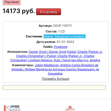
Под заказ
14173 руб.
В корзину
Артикул:
CDVP 116771
Состав:
1 CD
Состояние:
Новое. Заводская упаковка.
Дата релиза:
01-01-2002
Лейбл:
Prophone
Исполнители:
Garner, Erroll / Garner, Erroll
Parker, Charlie (Parker Jr.,
Charles Christopher) / Parker, Charlie (Parker Jr., Charles
Christopher)
Lindgren Magnus, flute / Линдгрен Магнус, флейта
Композиторы:
Jobim Meditaçao, Antônio Carlos Brasileiro de
Almeida / Жобим Медитасан Антонью Карлос Бразильеру де
Альмейда
Показать больше