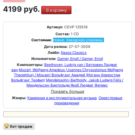
4199 руб.
В корзину
Артикул:
CDVP 125518
Состав:
1 CD
Состояние:
Новое. Заводская упаковка.
Дата релиза:
27-07-2009
Лейбл:
Naxos Classics
Исполнители:
Garner, Erroll / Garner, Erroll
Композиторы:
Beethoven, Ludvig van / Бетховен Людвиг
ван
Mozart, Wolfgang Amadeus (Joannes Chrysostomus Wolfgang
Theophilus) / Моцарт Вольфганг Амадей (Иоганн Хризостом
Вольфганг Теофил)
Mendelssohn-Bartholdy, Jakob Ludwig Felix /
Мендельсон-Бартольди Якоб Людвиг Феликс
Показать больше
Жанры:
Камерная и инструментальная музыка
Оркестровые
произведения
Хит продаж