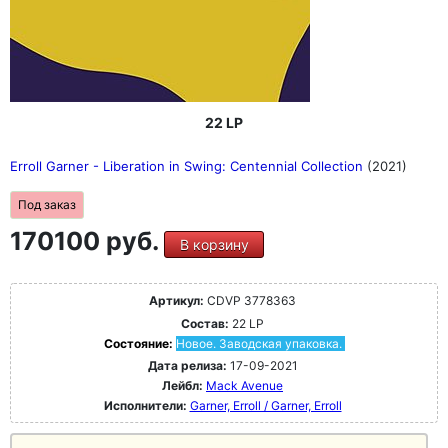
22 LP
Erroll Garner - Liberation in Swing: Centennial Collection
(2021)
Под заказ
170100 руб.
В корзину
Артикул:
CDVP 3778363
Состав:
22 LP
Состояние:
Новое. Заводская упаковка.
Дата релиза:
17-09-2021
Лейбл:
Mack Avenue
Исполнители:
Garner, Erroll / Garner, Erroll