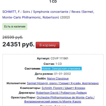
1 CD
SCHMITT, F.: Soirs / Symphonie concertante / Reves (Sermet,
Monte-Carlo Philharmonic, Robertson)
(2002)
Есть в наличии
26599
руб.
24351 руб.
В корзину
Артикул:
CDVP 111961
Состав:
1 CD
Состояние:
Новое. Заводская упаковка.
Дата релиза:
01-01-2002
Лейбл:
Naive Classique
Исполнители:
Sermet Hüseyin, piano / Сермет Хусейн, фортепиано
Композиторы:
Schmitt, Florent / Шмитт Флоран
Дирижеры:
Robertson David / Робертсон Дейвид
Оркестры/Хоры:
Orchestre Philharmonique de Monte-Carlo /
Филармонический оркестр Монте-Карло