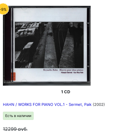
-9%
1 CD
HAHN / WORKS FOR PIANO VOL.1 - Sermet, Paik
(2002)
Есть в наличии
12299
руб.