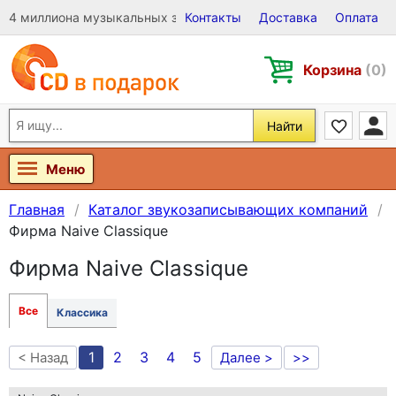
4 миллиона музыкальных записей на Виниле, CD и DVD
Контакты
Доставка
Оплата
Корзина
(0)
Найти
Меню
Главная
Каталог звукозаписывающих компаний
Фирма Naive Classique
Фирма Naive Classique
Все
Классика
1
2
3
4
5
< Назад
Далее >
>>