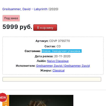
Greilsammer, David - Labyrinth
(2020)
Под заказ
5999 руб.
В корзину
Артикул:
CDVP 3755770
Состав:
CD
Состояние:
Новое. Заводская упаковка.
Дата релиза:
20-11-2020
Лейбл:
Naive Classique
Исполнители:
Greilsammer, David / Greilsammer, David
Жанры:
Classical