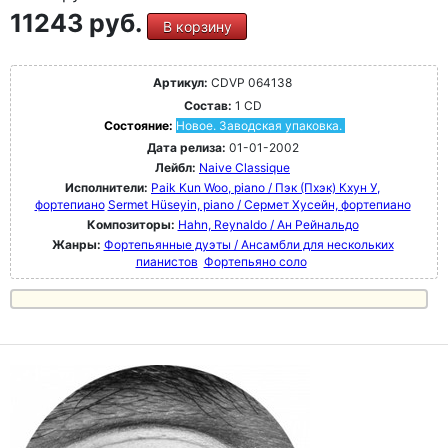
11243 руб.
В корзину
Артикул:
CDVP 064138
Состав:
1 CD
Состояние:
Новое. Заводская упаковка.
Дата релиза:
01-01-2002
Лейбл:
Naive Classique
Исполнители:
Paik Kun Woo, piano / Пэк (Пхэк) Кхун У,
фортепиано
Sermet Hüseyin, piano / Сермет Хусейн, фортепиано
Композиторы:
Hahn, Reynaldo / Ан Рейнальдо
Жанры:
Фортепьянные дуэты / Ансамбли для нескольких
пианистов
Фортепьяно соло