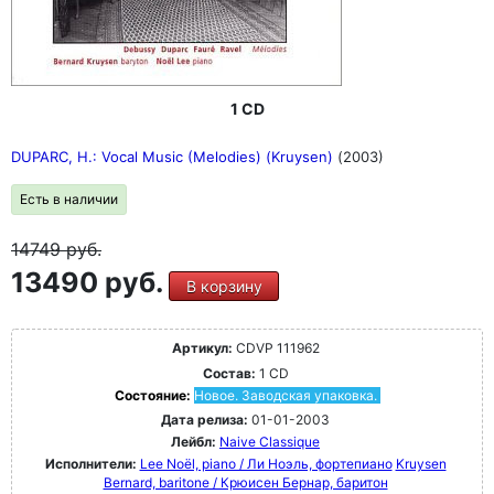
1 CD
DUPARC, H.: Vocal Music (Melodies) (Kruysen)
(2003)
Есть в наличии
14749
руб.
13490 руб.
В корзину
Артикул:
CDVP 111962
Состав:
1 CD
Состояние:
Новое. Заводская упаковка.
Дата релиза:
01-01-2003
Лейбл:
Naive Classique
Исполнители:
Lee Noël, piano / Ли Ноэль, фортепиано
Kruysen
Bernard, baritone / Крюисен Бернар, баритон