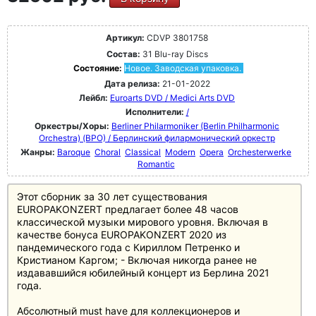
Артикул:
CDVP 3801758
Состав:
31 Blu-ray Discs
Состояние:
Новое. Заводская упаковка.
Дата релиза:
21-01-2022
Лейбл:
Euroarts DVD / Medici Arts DVD
Исполнители:
/
Оркестры/Хоры:
Berliner Philarmoniker (Berlin Philharmonic
Orchestra) (BPO) / Берлинский филармонический оркестр
Жанры:
Baroque
Choral
Classical
Modern
Opera
Orchesterwerke
Romantic
Этот сборник за 30 лет существования
EUROPAKONZERT предлагает более 48 часов
классической музыки мирового уровня. Включая в
качестве бонуса EUROPAKONZERT 2020 из
пандемического года с Кириллом Петренко и
Кристианом Каргом; - Включая никогда ранее не
издававшийся юбилейный концерт из Берлина 2021
года.
Абсолютный must have для коллекционеров и