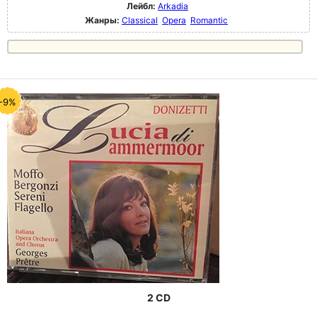
Лейбл:
Arkadia
Жанры:
Classical
Opera
Romantic
-9%
2 CD