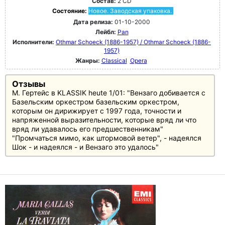
Состав:
2 CD
Состояние:
Новое. Заводская упаковка.
Дата релиза:
01-10-2000
Лейбл:
Pan
Исполнители:
Othmar Schoeck (1886-1957) / Othmar Schoeck (1886-
1957)
Жанры:
Classical
Opera
Отзывы
М. Гертейс в KLASSIK heute 1/01: "Вензаго добивается с
Базельским оркестром базельским оркестром,
которым он дирижирует с 1997 года, точности и
напряженной выразительности, которые вряд ли что
вряд ли удавалось его предшественникам"
"Промчаться мимо, как штормовой ветер", - надеялся
Шок - и надеялся - и Вензаго это удалось"