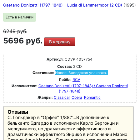
Gaetano Donizetti (1797-1848) - Lucia di Lammermoor (2 CD)
(1995)
Есть в наличии
6249
руб.
5696 руб.
В корзину
Артикул:
CDVP 4057754
Состав:
2 CD
Состояние:
Новое. Заводская упаковка.
Лейбл:
RCA
Исполнители:
Gaetano Donizetti (1797-1848) / Gaetano Donizetti
(1797-1848)
Жанры:
Classical
Opera
Romantic
Отзывы
С. Гольдакер в "Орфее" 1/88:"...В дополнение к
бельканто Эдгардо в исполнении Карло Бергонци и
мелодичного, но драматически эффективного и
драматически эффектного Энрико в исполнении Марио
Серени Анна Моффо - Лючия вокального совершенства