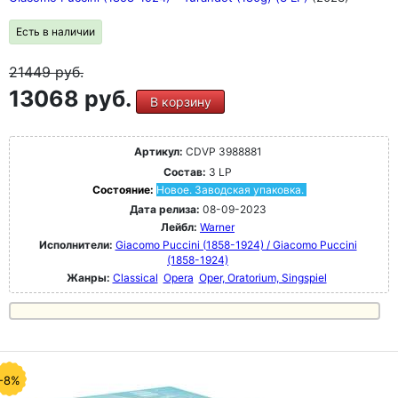
Есть в наличии
21449
руб.
13068 руб.
В корзину
Артикул:
CDVP 3988881
Состав:
3 LP
Состояние:
Новое. Заводская упаковка.
Дата релиза:
08-09-2023
Лейбл:
Warner
Исполнители:
Giacomo Puccini (1858-1924) / Giacomo Puccini
(1858-1924)
Жанры:
Classical
Opera
Oper, Oratorium, Singspiel
-8%