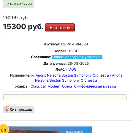
Есть в наличии
26299
руб.
15300 руб.
В корзину
Артикул:
CDVP 4084024
Состав:
19 CD
Состояние:
Новое. Заводская упаковка.
Дата релиза:
28-03-2025
Лейбл:
DGG
Исполнители:
Andris Nelsons/Boston Symphony Orchestra / Andris
Nelsons/Boston Symphony Orchestra
Жанры:
Classical
Modern
Opera
Симфоническая музыка
Хит продаж
-8%