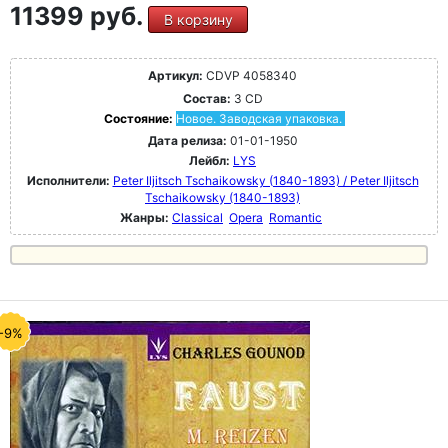
11399 руб.
В корзину
Артикул:
CDVP 4058340
Состав:
3 CD
Состояние:
Новое. Заводская упаковка.
Дата релиза:
01-01-1950
Лейбл:
LYS
Исполнители:
Peter Iljitsch Tschaikowsky (1840-1893) / Peter Iljitsch
Tschaikowsky (1840-1893)
Жанры:
Classical
Opera
Romantic
-9%