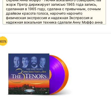
жорж Претр дирижирует записью 1965 года запись,
сделанная в 1965 году, сделана с привычным, сочным
драйвом красота голоса, нарочито нарочито
физическая экспрессия и надежная Экспрессия и
надежная вокальная техника сделали Анну Моффо анна
Моффо всегда будет событием в этой роли"
-60%