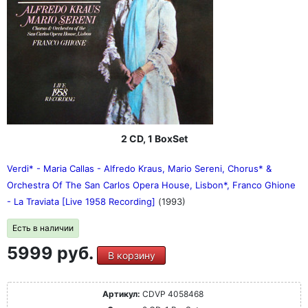
2 CD, 1 BoxSet
Verdi* - Maria Callas - Alfredo Kraus, Mario Sereni, Chorus* &
Orchestra Of The San Carlos Opera House, Lisbon*, Franco Ghione
- La Traviata [Live 1958 Recording]
(1993)
Есть в наличии
5999 руб.
В корзину
Артикул:
CDVP 4058468