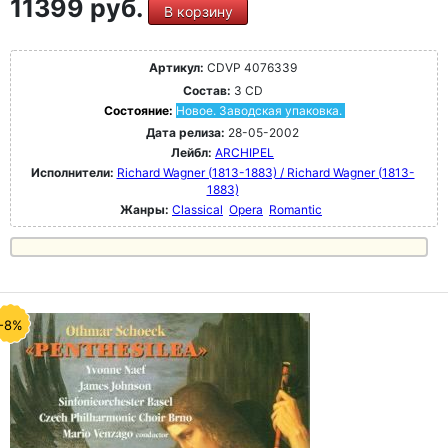
11399 руб.
В корзину
Артикул:
CDVP 4076339
Состав:
3 CD
Состояние:
Новое. Заводская упаковка.
Дата релиза:
28-05-2002
Лейбл:
ARCHIPEL
Исполнители:
Richard Wagner (1813-1883) / Richard Wagner (1813-
1883)
Жанры:
Classical
Opera
Romantic
-8%