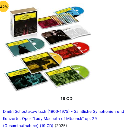
-42%
19 CD
Dmitri Schostakowitsch (1906-1975) - Sämtliche Symphonien und
Konzerte, Oper "Lady Macbeth of Mtsensk" op. 29
(Gesamtaufnahme) (19 CD)
(2025)