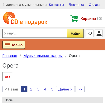
4 миллиона музыкальных записей на Виниле, CD и DVD
Контакты
Доставка
Оплата
Корзина
(0)
Найти
Меню
Главная
Музыкальные жанры
Opera
Opera
Все
1
2
3
4
5
< Назад
Далее >
>>
Opera