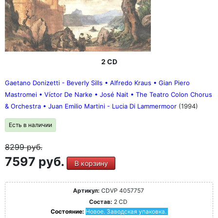
2 CD
Gaetano Donizetti - Beverly Sills • Alfredo Kraus • Gian Piero
Mastromei • Víctor De Narke • José Nait • The Teatro Colon Chorus
& Orchestra • Juan Emilio Martini - Lucia Di Lammermoor
(1994)
Есть в наличии
8299
руб.
7597 руб.
В корзину
Артикул:
CDVP 4057757
Состав:
2 CD
Состояние:
Новое. Заводская упаковка.