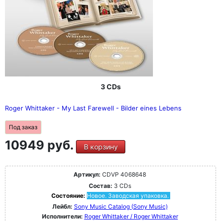
3 CDs
Roger Whittaker - My Last Farewell - Bilder eines Lebens
Под заказ
10949 руб.
В корзину
Артикул:
CDVP 4068648
Состав:
3 CDs
Состояние:
Новое. Заводская упаковка.
Лейбл:
Sony Music Catalog (Sony Music)
Исполнители:
Roger Whittaker / Roger Whittaker