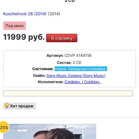
3 CD
Kuschelrock 28 (2014)
(2014)
Под заказ
11999 руб.
В корзину
Артикул:
CDVP 4149756
Состав:
3 CD
Состояние:
Новое. Заводская упаковка.
Лейбл:
Sony Music Catalog (Sony Music)
Исполнители:
Coldplay. / Coldplay.
Хит продаж
-25%