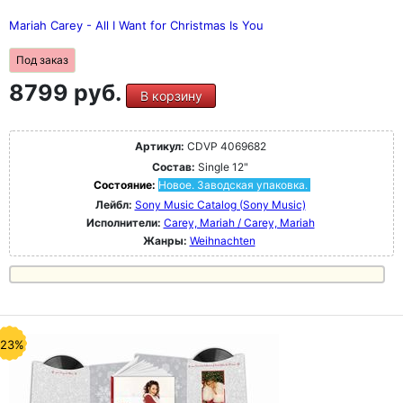
Mariah Carey - All I Want for Christmas Is You
Под заказ
8799 руб.
В корзину
Артикул:
CDVP 4069682
Состав:
Single 12"
Состояние:
Новое. Заводская упаковка.
Лейбл:
Sony Music Catalog (Sony Music)
Исполнители:
Carey, Mariah / Carey, Mariah
Жанры:
Weihnachten
-23%