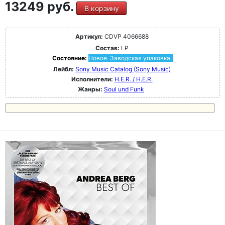
13249 руб.
В корзину
Артикул:
CDVP 4066688
Состав:
LP
Состояние:
Новое. Заводская упаковка.
Лейбл:
Sony Music Catalog (Sony Music)
Исполнители:
H.E.R. / H.E.R.
Жанры:
Soul und Funk