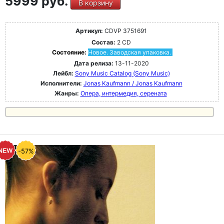
5999 руб.
В корзину
Артикул:
CDVP 3751691
Состав:
2 CD
Состояние:
Новое. Заводская упаковка.
Дата релиза:
13-11-2020
Лейбл:
Sony Music Catalog (Sony Music)
Исполнители:
Jonas Kaufmann / Jonas Kaufmann
Жанры:
Опера, интермедия, серената
-57%