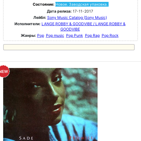
Состояние:
Новое. Заводская упаковка.
Дата релиза:
17-11-2017
Лейбл:
Sony Music Catalog (Sony Music)
Исполнители:
LANGE,ROBBY & GOODVIBE / LANGE,ROBBY &
GOODVIBE
Жанры:
Pop
Pop music
Pop Punk
Pop Rap
Pop Rock