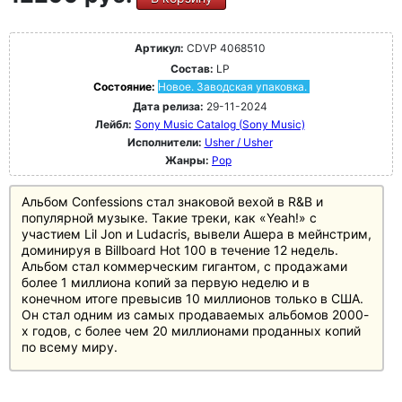
Артикул:
CDVP 4068510
Состав:
LP
Состояние:
Новое. Заводская упаковка.
Дата релиза:
29-11-2024
Лейбл:
Sony Music Catalog (Sony Music)
Исполнители:
Usher / Usher
Жанры:
Pop
Альбом Confessions стал знаковой вехой в R&B и
популярной музыке. Такие треки, как «Yeah!» с
участием Lil Jon и Ludacris, вывели Ашера в мейнстрим,
доминируя в Billboard Hot 100 в течение 12 недель.
Альбом стал коммерческим гигантом, с продажами
более 1 миллиона копий за первую неделю и в
конечном итоге превысив 10 миллионов только в США.
Он стал одним из самых продаваемых альбомов 2000-
х годов, с более чем 20 миллионами проданных копий
по всему миру.
Альбом принес Ашеру несколько премий «Грэмми»,
включая награду за лучший современный R&B-альбом,