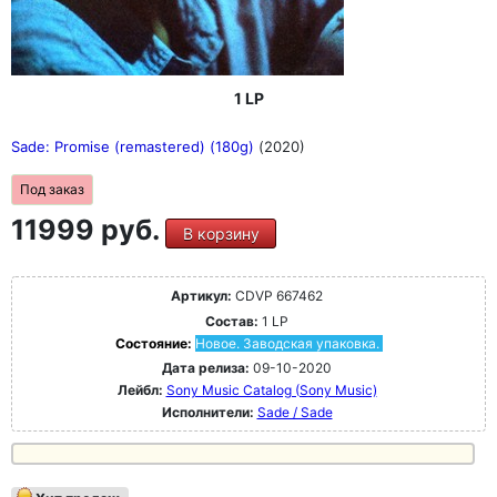
1 LP
Sade: Promise (remastered) (180g)
(2020)
Под заказ
11999 руб.
В корзину
Артикул:
CDVP 667462
Состав:
1 LP
Состояние:
Новое. Заводская упаковка.
Дата релиза:
09-10-2020
Лейбл:
Sony Music Catalog (Sony Music)
Исполнители:
Sade / Sade