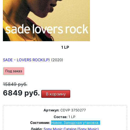
1 LP
SADE - LOVERS ROCK(LP)
(2020)
Под заказ
15849
руб.
6849 руб.
В корзину
Артикул:
CDVP 3750277
Состав:
1 LP
Состояние:
Новое. Заводская упаковка.
Лейбл:
Sony Music Catalog (Sony Music)