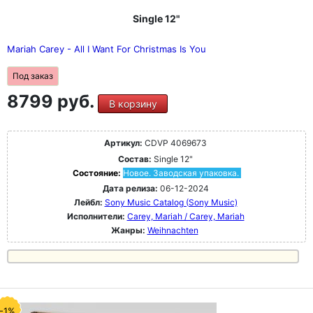
Single 12"
Mariah Carey - All I Want For Christmas Is You
Под заказ
8799 руб.
В корзину
Артикул:
CDVP 4069673
Состав:
Single 12"
Состояние:
Новое. Заводская упаковка.
Дата релиза:
06-12-2024
Лейбл:
Sony Music Catalog (Sony Music)
Исполнители:
Carey, Mariah / Carey, Mariah
Жанры:
Weihnachten
-1%