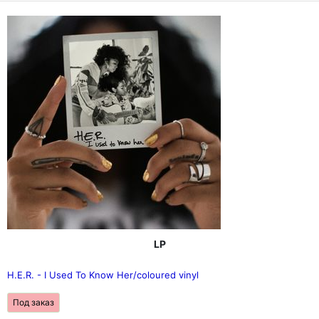
закрепив за ним статус доминирующей фигуры в
музыке начала 2000-х.
LP
H.E.R. - I Used To Know Her/coloured vinyl
Под заказ