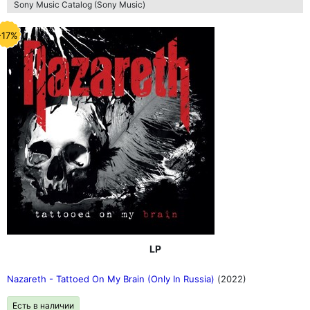
Sony Music Catalog (Sony Music)
-17%
LP
Nazareth - Tattoed On My Brain (Only In Russia)
(2022)
Есть в наличии