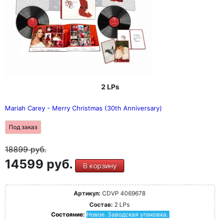
2 LPs
Mariah Carey - Merry Christmas (30th Anniversary)
Под заказ
18899
руб.
14599 руб.
В корзину
Артикул:
CDVP 4069678
Состав:
2 LPs
Состояние:
Новое. Заводская упаковка.