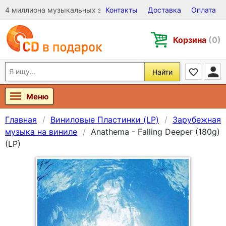
4 миллиона музыкальных записей на Виниле, CD и DVD
Контакты
Доставка
Оплата
Корзина
(0)
Найти
Меню
Главная
Виниловые Пластинки (LP)
Зарубежная
музыка на виниле
Anathema - Falling Deeper (180g)
(LP)