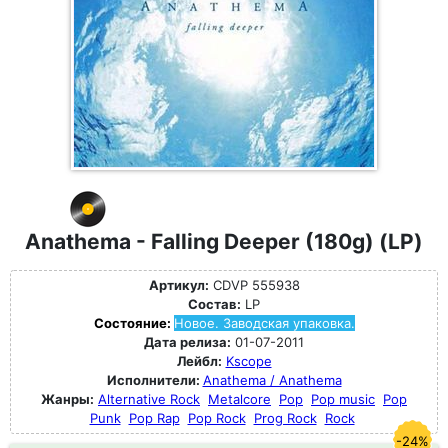
Anathema - Falling Deeper (180g) (LP)
Артикул:
CDVP 555938
Состав:
LP
Состояние:
Новое. Заводская упаковка.
Дата релиза:
01-07-2011
Лейбл:
Kscope
Исполнители:
Anathema / Anathema
Жанры:
Alternative Rock
Metalcore
Pop
Pop music
Pop
Punk
Pop Rap
Pop Rock
Prog Rock
Rock
-24%