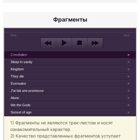
Фрагменты
00:00
00:31
Crestfallen
×
Sleep in sanity
×
Kingdom
×
They die
×
Everwake
×
J'ai fait une promesse
×
Alone
×
We the Gods
×
Sunset of age
×
1) Фрагменты не являются трек-листом и носят
ознакомительный характер
2) Качество представленных фрагментов уступает