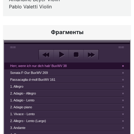
Pablo Valetti Violin
Фрагменты
00:00
00:00
Herr, wenn ich nur dich hab' BuxWV 38
×
Sonata F-Dur BuxWV 269
×
Passacaglia d-moll BuxWV 161
×
1. Allegro
×
2. Adagio - Allegro
×
1. Adagio - Lento
×
2. Adagio piano
×
1. Vivace - Lento
×
2. Allegro - Lento (Largo)
×
3. Andante
×