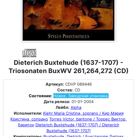
Dieterich Buxtehude (1637-1707) -
Triosonaten BuxWV 261,264,272 (CD)
Артикул:
CDVP 089446
Состав:
CD
Состояние:
Новое. Заводская упаковка.
Дата релиза:
01-01-2004
Лейбл:
Alpha
Исполнители:
Kiehr Maria Cristina, soprano / Кир Мария
Кристина, сопрано
Torres Victor, baritone / Торрес Виктор,
баритон
Dieterich Buxtehude (1637-1707) / Dieterich
Buxtehude (1637-1707)
Композиторы:
Buxtehude, Dietrich / Букстехуде Дитрих