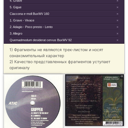
4. Grave
×
5. Gigue
×
Ciaccona e-moll BuxWV 160
×
1. Grave - Vivace
×
2. Adagio - Poco presto - Lento
×
3. Allegro
×
Quemadmodum desiderat cervus BuxWV 92
×
1) Фрагменты не являются трек-листом и носят
ознакомительный характер
2) Качество представленных фрагментов уступает
оригиналу