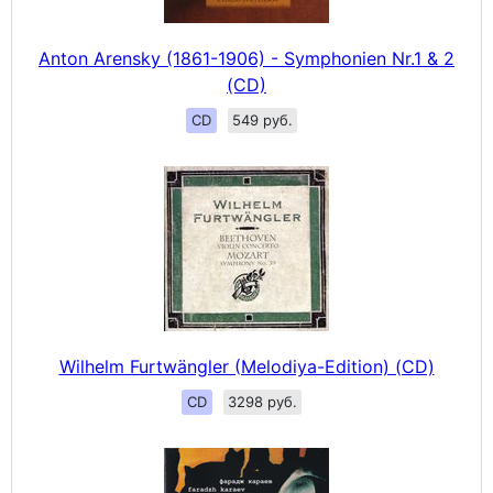
Anton Arensky (1861-1906) - Symphonien Nr.1 & 2
(CD)
CD
549 руб.
Wilhelm Furtwängler (Melodiya-Edition) (CD)
CD
3298 руб.