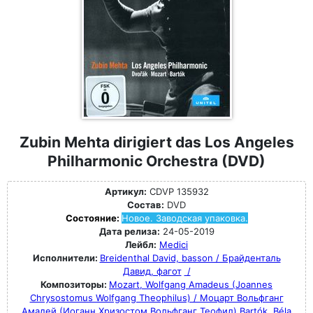
Zubin Mehta dirigiert das Los Angeles
Philharmonic Orchestra (DVD)
Артикул:
CDVP 135932
Состав:
DVD
Состояние:
Новое. Заводская упаковка.
Дата релиза:
24-05-2019
Лейбл:
Medici
Исполнители:
Breidenthal David, basson / Брайденталь
Давид, фагот
/
Композиторы:
Mozart, Wolfgang Amadeus (Joannes
Chrysostomus Wolfgang Theophilus) / Моцарт Вольфганг
Амадей (Иоганн Хризостом Вольфганг Теофил)
Bartók, Béla