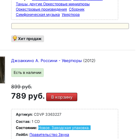
Танцы, другие Оркестровые миниатюры
Оркестровые произведения
Сборник
Симфоническая музыка
Увертюра
Хит продаж
Джоаккино А. Россини - Увертюры
(2012)
Есть в наличии
899
руб.
789 руб.
В корзину
Артикул:
CDVP 3363227
Состав:
1 CD
Состояние:
Новое. Заводская упаковка.
Лейбл:
Правительство Звука