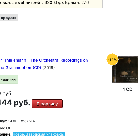
овка: Jewel Битpeйт: 320 kbps Bpeмя: 276
 продаж
-12%
an Thielemann - The Orchestral Recordings on
he Grammophon (CD)
(2019)
в наличии
1 CD
9
руб.
44 руб.
В корзину
кул:
CDVP 3587614
ав:
CD
ояние:
Новое. Заводская упаковка.