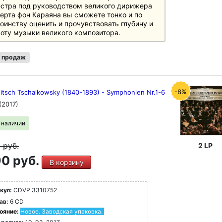
стра под руководством великого дирижера
ерта фон Караяна вы сможете тонко и по
оинству оценить и прочувствовать глубину и
оту музыки великого композитора.
 продаж
-8%
ljitsch Tschaikowsky (1840-1893) - Symphonien Nr.1-6
(2017)
в наличии
9
руб.
2 LP
0 руб.
В корзину
кул:
CDVP 3310752
ав:
6 CD
ояние:
Новое. Заводская упаковка.