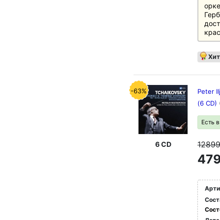
орке
Герб
дост
крас
Хит
-63%
Peter I
(6 CD)
Есть 
1289
6 CD
479
Арти
Сост
Сост