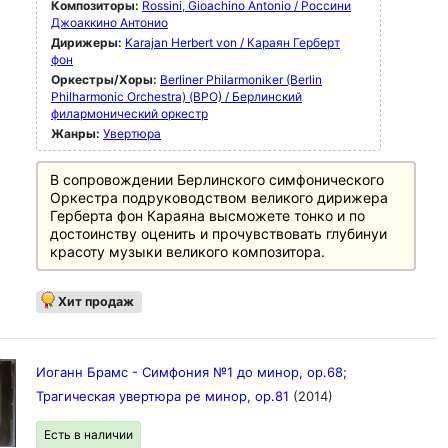
Композиторы:
Rossini, Gioachino Antonio / Россини
Джоаккино Антонио
Дирижеры:
Karajan Herbert von / Караян Герберт
фон
Оркестры/Хоры:
Berliner Philarmoniker (Berlin
Philharmonic Orchestra) (BPO) / Берлинский
филармонический оркестр
Жанры:
Увертюра
В сопровождении Берлинского симфонического
Оркестра подруководством великого дирижера
Герберта фон Караяна высможете тонко и по
достоинству оценить и прочувствовать глубинуи
красоту музыки великого композитора.
Хит продаж
Иоганн Брамс - Симфония №1 до минор, ор.68;
Трагическая увертюра ре минор, ор.81
(2014)
Есть в наличии