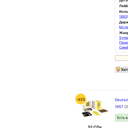
Дата
Лейб
Испо
1893)
Дир
Мсти
Жан
Symp
Прои
Симф
Хит
-43%
Deutsc
1957
(
Есть 
51 CDs