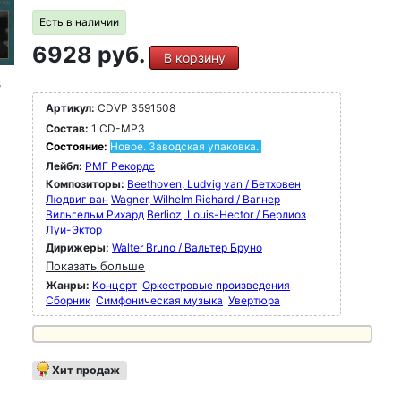
Есть в наличии
6928 руб.
В корзину
3
Артикул:
CDVP 3591508
Состав:
1 CD-MP3
Состояние:
Новое. Заводская упаковка.
Лейбл:
РМГ Рекордс
Композиторы:
Beethoven, Ludvig van / Бетховен
Людвиг ван
Wagner, Wilhelm Richard / Вагнер
Вильгельм Рихард
Berlioz, Louis-Hector / Берлиоз
Луи-Эктор
Дирижеры:
Walter Bruno / Вальтер Бруно
Показать больше
Жанры:
Концерт
Оркестровые произведения
Сборник
Симфоническая музыка
Увертюра
Хит продаж