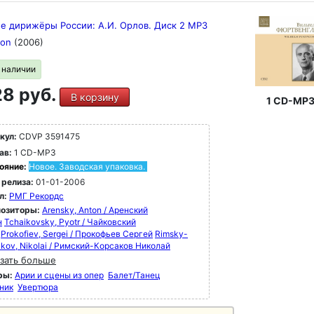
е дирижёры России: А.И. Орлов. Диск 2 MP3
tion
(2006)
в наличии
8 руб.
В корзину
1 CD-MP
кул:
CDVP 3591475
ав:
1 CD-MP3
ояние:
Новое. Заводская упаковка.
 релиза:
01-01-2006
л:
РМГ Рекордс
озиторы:
Arensky, Anton / Аренский
н
Tchaikovsky, Pyotr / Чайковский
Prokofiev, Sergei / Прокофьев Сергей
Rimsky-
akov, Nikolai / Римский-Корсаков Николай
зать больше
ры:
Арии и сцены из опер
Балет/Танец
ник
Увертюра