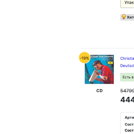
Упак
Хит
-19%
Christi
Deutsc
Есть 
5479
CD
444
Арти
Сост
Сост