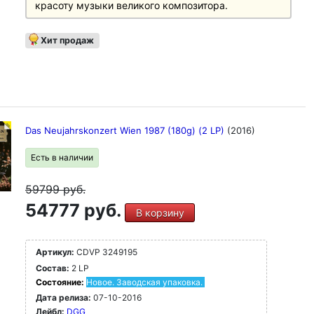
красоту музыки великого композитора.
Хит продаж
Das Neujahrskonzert Wien 1987 (180g) (2 LP)
(2016)
Есть в наличии
59799
руб.
54777 руб.
В корзину
Артикул:
CDVP 3249195
Состав:
2 LP
Состояние:
Новое. Заводская упаковка.
Дата релиза:
07-10-2016
Лейбл:
DGG