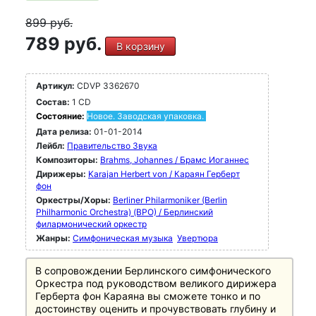
899
руб.
789 руб.
В корзину
Артикул:
CDVP 3362670
Состав:
1 CD
Состояние:
Новое. Заводская упаковка.
Дата релиза:
01-01-2014
Лейбл:
Правительство Звука
Композиторы:
Brahms, Johannes / Брамс Иоганнес
Дирижеры:
Karajan Herbert von / Караян Герберт
фон
Оркестры/Хоры:
Berliner Philarmoniker (Berlin
Philharmonic Orchestra) (BPO) / Берлинский
филармонический оркестр
Жанры:
Симфоническая музыка
Увертюра
В сопровождении Берлинского симфонического
Оркестра под руководством великого дирижера
Герберта фон Караяна вы сможете тонко и по
достоинству оценить и прочувствовать глубину и