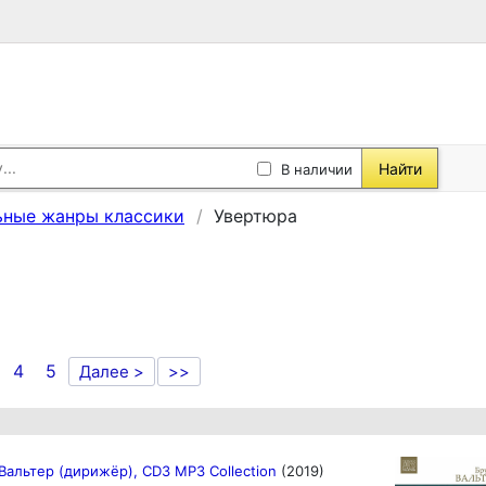
Найти
В наличии
ные жанры классики
Увертюра
4
5
Далее >
>>
Вальтер (дирижёр), CD3 MP3 Collection
(2019)