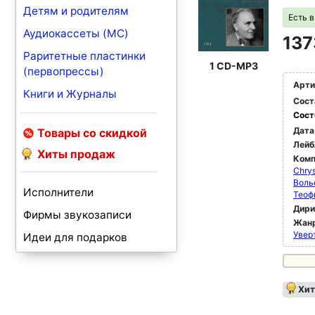
Детям и родителям
Есть 
Аудиокассеты (MC)
137
Раритетные пластинки
1 CD-MP3
(первопрессы)
Арти
Книги и Журналы
Сост
Сост
Дата
Товары со скидкой
Лейб
Хиты продаж
Комп
Chrys
Воль
Исполнители
Теоф
Дир
Фирмы звукозаписи
Жан
Увер
Идеи для подарков
Хит