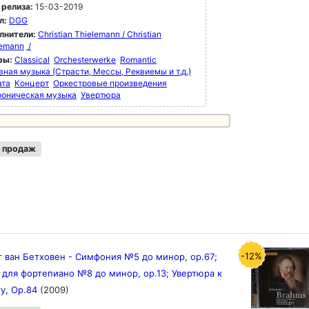
 релиза:
15-03-2019
л:
DGG
лнители:
Christian Thielemann / Christian
lemann
/
ры:
Classical
Orchesterwerke
Romantic
вная музыка (Страсти, Мессы, Реквиемы и т.д.)
ата
Концерт
Оркестровые произведения
оническая музыка
Увертюра
 продаж
-12%
 ван Бетховен - Симфония №5 до минор, ор.67;
 для фортепиано №8 до минор, ор.13; Увертюра к
у, Ор.84
(2009)