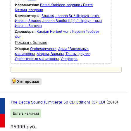
Исполнители:
Battle Kathleen, soprano / Бэттл
Кэтлин, сопрано
Композиторы:
Strauss, Johann Sr. / Штраус - отец
Иоганн
Strauss, Johann Baptist II (jr.) / Штраус - сын
Иоганн Баптист
Дирижеры:
Karajan Herbert von / Караян Герберт
фон
Показать больше
Жанры:
Orchesterwerke
Арии / Вокальные
миниатюры
Марши, Вальсы, Танцы, другие
Оркестровые миниатюры
Увертюра
Хит продаж
The Decca Sound (Limitierte 50 CD-Edition) (37 CD)
(2016)
Есть в наличии
95999
руб.