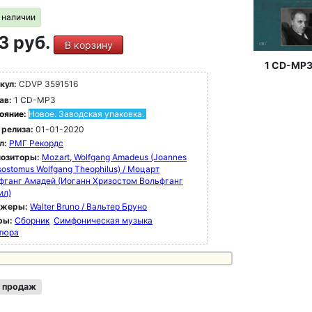
в наличии
3 руб.
В корзину
1 CD-MP
кул:
CDVP 3591516
ав:
1 CD-MP3
ояние:
Новое. Заводская упаковка.
 релиза:
01-01-2020
л:
РМГ Рекордс
озиторы:
Mozart, Wolfgang Amadeus (Joannes
ostomus Wolfgang Theophilus) / Моцарт
фганг Амадей (Иоганн Хризостом Вольфганг
ил)
ижеры:
Walter Bruno / Вальтер Бруно
ры:
Сборник
Симфоническая музыка
тюра
 продаж