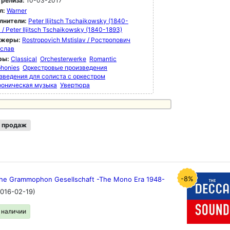
 релиза:
10-03-2017
л:
Warner
лнители:
Peter Iljitsch Tschaikowsky (1840-
 / Peter Iljitsch Tschaikowsky (1840-1893)
ижеры:
Rostropovich Mstislav / Ростропович
слав
ры:
Classical
Orchesterwerke
Romantic
honies
Оркестровые произведения
зведения для солиста с оркестром
оническая музыка
Увертюра
 продаж
-8%
he Grammophon Gesellschaft -The Mono Era 1948-
2016-02-19)
в наличии