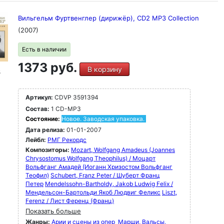
Вильгельм Фуртвенглер (дирижёр), CD2 MP3 Collection
(2007)
Есть в наличии
1373 руб.
В корзину
3
Артикул:
CDVP 3591394
Состав:
1 CD-MP3
Состояние:
Новое. Заводская упаковка.
Дата релиза:
01-01-2007
Лейбл:
РМГ Рекордс
Композиторы:
Mozart, Wolfgang Amadeus (Joannes
Chrysostomus Wolfgang Theophilus) / Моцарт
Вольфганг Амадей (Иоганн Хризостом Вольфганг
Теофил)
Schubert, Franz Peter / Шуберт Франц
Петер
Mendelssohn-Bartholdy, Jakob Ludwig Felix /
Мендельсон-Бартольди Якоб Людвиг Феликс
Liszt,
Ferenz / Лист Ференц (Франц)
Показать больше
Жанры:
Арии и сцены из опер
Марши, Вальсы,