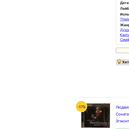
Дата
Лейб
Испо
Thie
Жан
Духо
Кант
Симф
Хит
-17%
Людвиг
Соната
Эгмонт