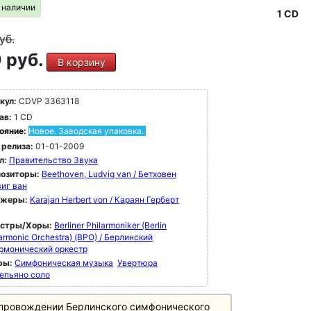
в наличии
1 CD
уб.
 руб.
В корзину
кул:
CDVP 3363118
ав:
1 CD
ояние:
Новое. Заводская упаковка.
 релиза:
01-01-2009
л:
Правительство Звука
озиторы:
Beethoven, Ludvig van / Бетховен
иг ван
ижеры:
Karajan Herbert von / Караян Герберт
естры/Хоры:
Berliner Philarmoniker (Berlin
armonic Orchestra) (BPO) / Берлинский
рмонический оркестр
ры:
Симфоническая музыка
Увертюра
епьяно соло
провождении Берлинского симфонического