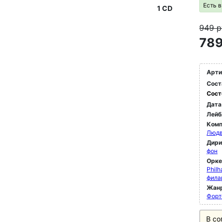
Есть 
1 CD
949
р
789
Арти
Сост
Сост
Дата
Лейб
Комп
Людв
Дир
фон
Орк
Philh
фила
Жан
Форт
В со