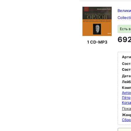
Велики
Collec
Есть 
692
1 CD-MP3
Арти
Сост
Сост
Дата
Лейб
Комп
Анто
Пётр
Kors
Пока
Жан
Сбор