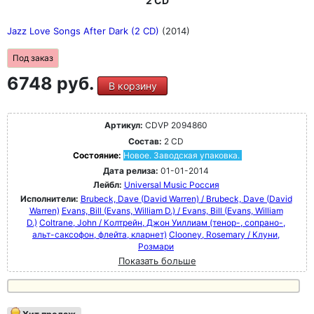
2 CD
Jazz Love Songs After Dark (2 CD)
(2014)
Под заказ
6748 руб.
В корзину
Артикул:
CDVP 2094860
Состав:
2 CD
Состояние:
Новое. Заводская упаковка.
Дата релиза:
01-01-2014
Лейбл:
Universal Music Россия
Исполнители:
Brubeck, Dave (David Warren) / Brubeck, Dave (David
Warren)
Evans, Bill (Evans, William D.) / Evans, Bill (Evans, William
D.)
Coltrane, John / Колтрейн, Джон Уиллиам (тенор-, сопрано-,
альт-саксофон, флейта, кларнет)
Clooney, Rosemary / Клуни,
Розмари
Показать больше