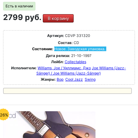
Есть в наличии
2799 руб.
В корзину
Артикул:
CDVP 331320
Состав:
CD
Состояние:
Новое. Заводская упаковка.
Дата релиза:
21-10-1997
Лейбл:
Collectables
Исполнители:
Williams, Joe / Уиллиамс, Джо
Joe Williams (Jazz-
Sänger) / Joe Williams (Jazz-Sänger)
Жанры:
Bop
Cool Jazz
Swing
-26%