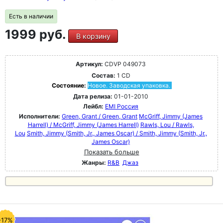
Есть в наличии
1999 руб.
В корзину
Артикул:
CDVP 049073
Состав:
1 CD
Состояние:
Новое. Заводская упаковка.
Дата релиза:
01-01-2010
Лейбл:
EMI Россия
Исполнители:
Green, Grant / Green, Grant
McGriff, Jimmy (James
Harrell) / McGriff, Jimmy (James Harrell)
Rawls, Lou / Rawls,
Lou
Smith, Jimmy (Smith, Jr., James Oscar) / Smith, Jimmy (Smith, Jr.,
James Oscar)
Показать больше
Жанры:
R&B
Джаз
-17%