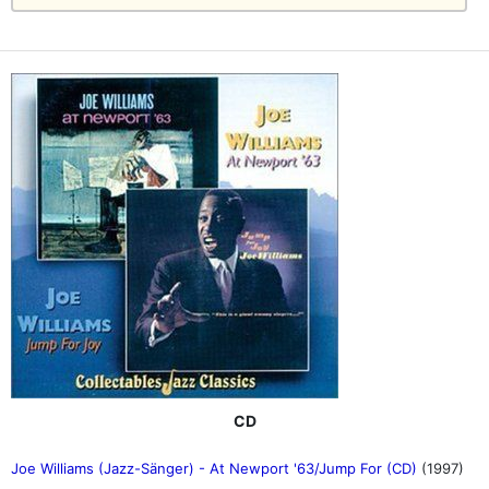
CD
Joe Williams (Jazz-Sänger) - At Newport '63/Jump For (CD)
(1997)