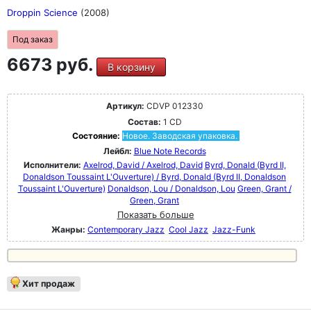
Droppin Science
(2008)
Под заказ
6673 руб.
В корзину
Артикул:
CDVP 012330
Состав:
1 CD
Состояние:
Новое. Заводская упаковка.
Лейбл:
Blue Note Records
Исполнители:
Axelrod, David / Axelrod, David
Byrd, Donald (Byrd II,
Donaldson Toussaint L'Ouverture) / Byrd, Donald (Byrd II, Donaldson
Toussaint L'Ouverture)
Donaldson, Lou / Donaldson, Lou
Green, Grant /
Green, Grant
Показать больше
Жанры:
Contemporary Jazz
Cool Jazz
Jazz-Funk
Хит продаж