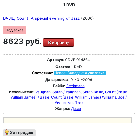
1 DVD
BASIE, Count. A special evening of Jazz
(2006)
Под заказ
8623 руб.
В корзину
Артикул:
CDVP 014864
Состав:
1 DVD
Состояние:
Новое. Заводская упаковка.
Дата релиза:
01-01-2006
Лейбл:
Beckmann
Исполнители:
Vaughan, Sarah / Vaughan, Sarah
Basie, Count (Basie,
William James) / Basie, Count (Basie, William James)
Williams, Joe /
Уиллиамс, Джо
Жанры:
Джаз
Хит продаж