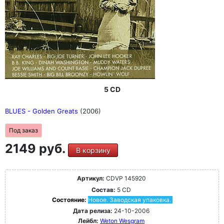
5 CD
BLUES - Golden Greats
(2006)
Под заказ
2149 руб.
В корзину
Артикул:
CDVP 145920
Состав:
5 CD
Состояние:
Новое. Заводская упаковка.
Дата релиза:
24-10-2006
Лейбл:
Weton Wesgram