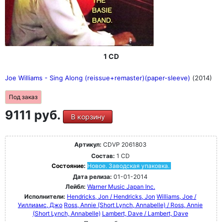
1 CD
Joe Williams - Sing Along (reissue+remaster)(paper-sleeve)
(2014)
Под заказ
9111 руб.
В корзину
Артикул:
CDVP 2061803
Состав:
1 CD
Состояние:
Новое. Заводская упаковка.
Дата релиза:
01-01-2014
Лейбл:
Warner Music Japan Inc.
Исполнители:
Hendricks, Jon / Hendricks, Jon
Williams, Joe /
Уиллиамс, Джо
Ross, Annie (Short Lynch, Annabelle) / Ross, Annie
(Short Lynch, Annabelle)
Lambert, Dave / Lambert, Dave