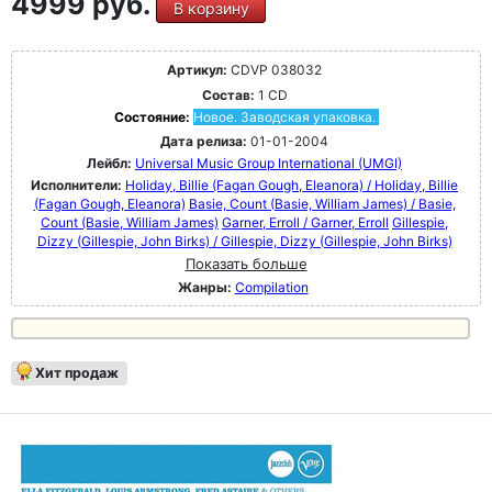
4999 руб.
В корзину
Артикул:
CDVP 038032
Состав:
1 CD
Состояние:
Новое. Заводская упаковка.
Дата релиза:
01-01-2004
Лейбл:
Universal Music Group International (UMGI)
Исполнители:
Holiday, Billie (Fagan Gough, Eleanora) / Holiday, Billie
(Fagan Gough, Eleanora)
Basie, Count (Basie, William James) / Basie,
Count (Basie, William James)
Garner, Erroll / Garner, Erroll
Gillespie,
Dizzy (Gillespie, John Birks) / Gillespie, Dizzy (Gillespie, John Birks)
Показать больше
Жанры:
Compilation
Хит продаж