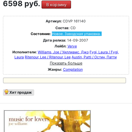
6598 руб.
В корзину
Артикул:
CDVP 161140
Состав:
CD
Состояние:
Новое. Заводская упаковка.
Дата релиза:
14-09-2007
Лейбл:
Verve
Исполнители:
Williams, Joe / Уиллиамс, Джо
Fygi, Laura / Fygi,
Laura
Ritenour, Lee / Ritenour, Lee
Austin, Patti / Остин, Патти
Показать больше
Жанры:
Compilation
Хит продаж