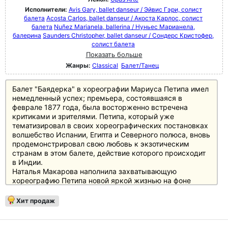
Исполнители:
Avis Gary, ballet danseur / Эйвис Гэри, солист
балета
Acosta Carlos, ballet danseur / Акоста Карлос, солист
балета
Nuñez Marianela, ballerina / Нуньес Марианела,
балерина
Saunders Christopher, ballet danseur / Сондерс Кристофер,
солист балета
Показать больше
Жанры:
Classical
Балет/Танец
Балет "Баядерка" в хореографии Мариуса Петипа имел
немедленный успех; премьера, состоявшаяся в
феврале 1877 года, была восторженно встречена
критиками и зрителями. Петипа, который уже
тематизировал в своих хореографических постановках
волшебство Испании, Египта и Северного полюса, вновь
продемонстрировал свою любовь к экзотическим
странам в этом балете, действие которого происходит
в Индии.
Наталья Макарова наполнила захватывающую
хореографию Петипа новой яркой жизнью на фоне
атмосферных декораций Пьера Луиджи Самаритиани и
костюмов Йоанды Соннабенд, которые особенно
Хит продаж
впечатляюще оживают благодаря высокой четкости
постановки в True Surround Sound.