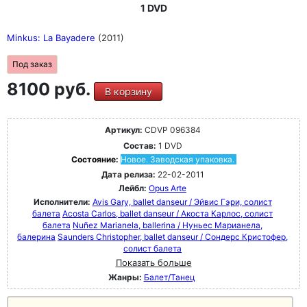
1 DVD
Minkus: La Bayadere
(2011)
Под заказ
8100 руб.
В корзину
Артикул:
CDVP 096384
Состав:
1 DVD
Состояние:
Новое. Заводская упаковка.
Дата релиза:
22-02-2011
Лейбл:
Opus Arte
Исполнители:
Avis Gary, ballet danseur / Эйвис Гэри, солист
балета
Acosta Carlos, ballet danseur / Акоста Карлос, солист
балета
Nuñez Marianela, ballerina / Нуньес Марианела,
балерина
Saunders Christopher, ballet danseur / Сондерс Кристофер,
солист балета
Показать больше
Жанры:
Балет/Танец