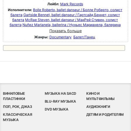
Лейбл:
Mark Records
Исполнители:
Bolle Roberto, ballet danseur / Болле Роберто, солист
балета
Gartside Bennet, ballet danseur / Гартсайд Беннет, солист
балета
McRae Steven, ballet danseur / МакРей Стивен, солист
балета
Nuñez Marianela, ballerina / Нуньес Марианела, балерина
Показать больше
Жанры:
Documentary
Балет/Танец
ВИНИЛОВЫЕ
МУЗЫКА НА SACD
КИНО И
ПЛАСТИНКИ
МУЛЬТФИЛЬМЫ
BLU-RAY МУЗЫКА
ПОП, РОК, ДЖАЗ
АУДИОКНИГИ
DVD МУЗЫКА
КЛАССИЧЕСКАЯ
ДЕТЯМ И РОДИТЕЛЯМ
МУЗЫКА