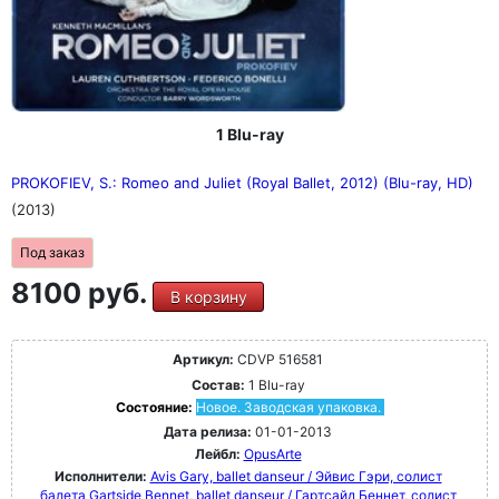
1 Blu-ray
PROKOFIEV, S.: Romeo and Juliet (Royal Ballet, 2012) (Blu-ray, HD)
(2013)
Под заказ
8100 руб.
В корзину
Артикул:
CDVP 516581
Состав:
1 Blu-ray
Состояние:
Новое. Заводская упаковка.
Дата релиза:
01-01-2013
Лейбл:
OpusArte
Исполнители:
Avis Gary, ballet danseur / Эйвис Гэри, солист
балета
Gartside Bennet, ballet danseur / Гартсайд Беннет, солист