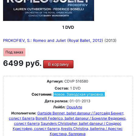
1 DVD
PROKOFIEV, S.: Romeo and Juliet (Royal Ballet, 2012)
(2013)
Под заказ
6499 руб.
В корзину
Артикул:
CDVP 516580
Состав:
1 DVD
Состояние:
Новое. Заводская упаковка.
Дата релиза:
01-01-2013
Лейбл:
OpusArte
Исполнители:
Gartside Bennet, ballet danseur / Гартсайд Беннет,
солист балета
Bonelli Federico, ballet danseur / Бонелли Федерико,
солист балета
Saunders Christopher, ballet danseur / Сондерс
Кристофер, солист балета
Arestis Christina, ballerina / Арестис
Кристина, балерина