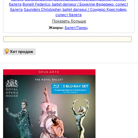
балета
Bonelli Federico, ballet danseur / Бонелли Федерико, солист
балета
Saunders Christopher, ballet danseur / Сондерс Кристофер,
солист балета
Показать больше
Жанры:
Балет/Танец
Хит продаж