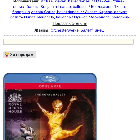
Исполнители:
McRae Steven, ballet danseur / МакРей Стивен,
солист балета
Benjamin Leanne, ballerina / Бенджамен Линна,
балерина
Acosta Carlos, ballet danseur / Акоста Карлос, солист
балета
Nuñez Marianela, ballerina / Нуньес Марианела, балерина
Показать больше
Жанры:
Orchesterwerke
Балет/Танец
Хит продаж