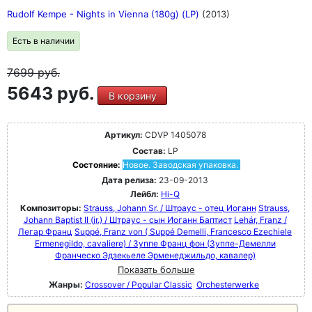
Rudolf Kempe - Nights in Vienna (180g) (LP)
(2013)
Есть в наличии
7699
руб.
5643 руб.
В корзину
Артикул:
CDVP 1405078
Состав:
LP
Состояние:
Новое. Заводская упаковка.
Дата релиза:
23-09-2013
Лейбл:
Hi-Q
Композиторы:
Strauss, Johann Sr. / Штраус - отец Иоганн
Strauss,
Johann Baptist II (jr.) / Штраус - сын Иоганн Баптист
Lehár, Franz /
Легар Франц
Suppé, Franz von ( Suppé Demelli, Francesco Ezechiele
Ermenegildo, cavaliere) / Зуппе Франц фон (Зуппе-Демелли
Франческо Эдзекьеле Эрменеджильдо, кавалер)
Показать больше
Жанры:
Crossover / Popular Classic
Orchesterwerke