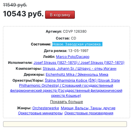
11549
руб.
10543 руб.
В корзину
Артикул:
CDVP 126380
Состав:
CD
Состояние:
Новое. Заводская упаковка.
Дата релиза:
13-05-1997
Лейбл:
Marco Polo/Dacapo
Исполнители:
Josef Strauss (1827-1870) / Josef Strauss (1827-1870)
Композиторы:
Strauss, Johann Sr. / Штраус - отец Иоганн
Дирижеры:
Eichenholtz Mika / Эйкенхольц Мика
Оркестры/Хоры:
Štátna filharmónia Košice (ŠfK) (Slovak State
Philharmonic Orchestra) / Словацкий государственный
филармонический оркестр (Государственный филармонический
оркестр Кошице)
Показать больше
Жанры:
Orchesterwerke
Марши, Вальсы, Танцы, другие
Оркестровые миниатюры
Оркестровые произведения