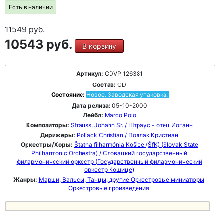
Есть в наличии
11549
руб.
10543 руб.
В корзину
Артикул:
CDVP 126381
Состав:
CD
Состояние:
Новое. Заводская упаковка.
Дата релиза:
05-10-2000
Лейбл:
Marco Polo
Композиторы:
Strauss, Johann Sr. / Штраус - отец Иоганн
Дирижеры:
Pollack Christian / Поллак Кристиан
Оркестры/Хоры:
Štátna filharmónia Košice (ŠfK) (Slovak State
Philharmonic Orchestra) / Словацкий государственный
филармонический оркестр (Государственный филармонический
оркестр Кошице)
Жанры:
Марши, Вальсы, Танцы, другие Оркестровые миниатюры
Оркестровые произведения