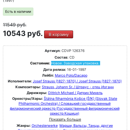
(1997)
Есть в наличии
11549
руб.
10543 руб.
В корзину
Артикул:
CDVP 126376
Состав:
CD
Состояние:
Новое. Заводская упаковка.
Дата релиза:
16-01-1997
Лейбл:
Marco Polo/Dacapo
Исполнители:
Josef Strauss (1827-1870) / Josef Strauss (1827-1870)
Композиторы:
Strauss, Johann Sr. / Штраус - отец Иоганн
Дирижеры:
Dittrich Michael / Дитрих Михель
Оркестры/Хоры:
Štátna filharmónia Košice (ŠfK) (Slovak State
Philharmonic Orchestra) / Словацкий государственный
филармонический оркестр (Государственный филармонический
оркестр Кошице)
Показать больше
Жанры:
Orchesterwerke
Марши, Вальсы, Танцы, другие