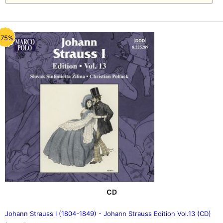
-75%
CD
Johann Strauss I (1804-1849) - Johann Strauss Edition Vol.13 (CD)