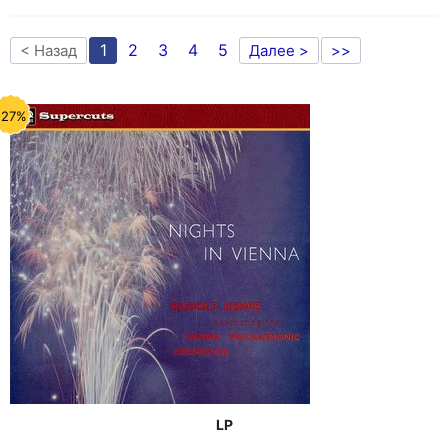
1
2
3
4
5
< Назад
Далее >
>>
-27%
LP