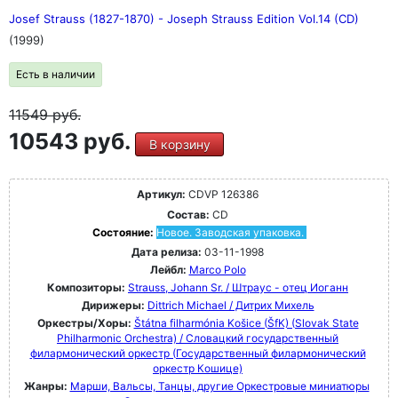
Josef Strauss (1827-1870) - Joseph Strauss Edition Vol.14 (CD)
(1999)
Есть в наличии
11549
руб.
10543 руб.
В корзину
Артикул:
CDVP 126386
Состав:
CD
Состояние:
Новое. Заводская упаковка.
Дата релиза:
03-11-1998
Лейбл:
Marco Polo
Композиторы:
Strauss, Johann Sr. / Штраус - отец Иоганн
Дирижеры:
Dittrich Michael / Дитрих Михель
Оркестры/Хоры:
Štátna filharmónia Košice (ŠfK) (Slovak State
Philharmonic Orchestra) / Словацкий государственный
филармонический оркестр (Государственный филармонический
оркестр Кошице)
Жанры:
Марши, Вальсы, Танцы, другие Оркестровые миниатюры