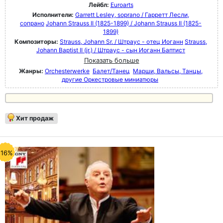
Лейбл:
Euroarts
Исполнители:
Garrett Lesley, soprano / Гарретт Лесли,
сопрано
Johann Strauss II (1825-1899) / Johann Strauss II (1825-
1899)
Композиторы:
Strauss, Johann Sr. / Штраус - отец Иоганн
Strauss,
Johann Baptist II (jr.) / Штраус - сын Иоганн Баптист
Показать больше
Жанры:
Orchesterwerke
Балет/Танец
Марши, Вальсы, Танцы,
другие Оркестровые миниатюры
Хит продаж
-16%