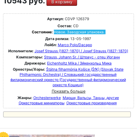
10543 руб.
В корзину
Артикул:
CDVP 126379
Состав:
CD
Состояние:
Новое. Заводская упаковка.
Дата релиза:
13-05-1997
Лейбл:
Marco Polo/Dacapo
Исполнители:
Josef Strauss (1827-1870) / Josef Strauss (1827-1870)
Композиторы:
Strauss, Johann Sr. / Штраус - отец Иоганн
Дирижеры:
Eichenholtz Mika / Эйкенхольц Мика
Оркестры/Хоры:
Štátna filharmónia Košice (ŠfK) (Slovak State
Philharmonic Orchestra) / Словацкий государственный
филармонический оркестр (Государственный филармонический
оркестр Кошице)
Показать больше
Жанры:
Orchesterwerke
Марши, Вальсы, Танцы, другие
Оркестровые миниатюры
Оркестровые произведения