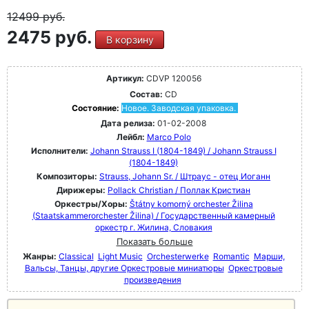
12499
руб.
2475 руб.
В корзину
Артикул:
CDVP 120056
Состав:
CD
Состояние:
Новое. Заводская упаковка.
Дата релиза:
01-02-2008
Лейбл:
Marco Polo
Исполнители:
Johann Strauss I (1804-1849) / Johann Strauss I
(1804-1849)
Композиторы:
Strauss, Johann Sr. / Штраус - отец Иоганн
Дирижеры:
Pollack Christian / Поллак Кристиан
Оркестры/Хоры:
Štátny komorný orchester Žilina
(Staatskammerorchester Žilina) / Государственный камерный
оркестр г. Жилина, Словакия
Показать больше
Жанры:
Classical
Light Music
Orchesterwerke
Romantic
Марши,
Вальсы, Танцы, другие Оркестровые миниатюры
Оркестровые
произведения