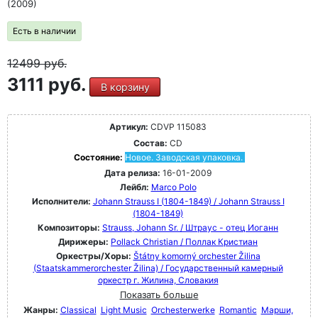
(2009)
Есть в наличии
12499
руб.
3111 руб.
В корзину
Артикул:
CDVP 115083
Состав:
CD
Состояние:
Новое. Заводская упаковка.
Дата релиза:
16-01-2009
Лейбл:
Marco Polo
Исполнители:
Johann Strauss I (1804-1849) / Johann Strauss I
(1804-1849)
Композиторы:
Strauss, Johann Sr. / Штраус - отец Иоганн
Дирижеры:
Pollack Christian / Поллак Кристиан
Оркестры/Хоры:
Štátny komorný orchester Žilina
(Staatskammerorchester Žilina) / Государственный камерный
оркестр г. Жилина, Словакия
Показать больше
Жанры:
Classical
Light Music
Orchesterwerke
Romantic
Марши,