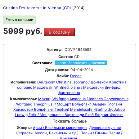
Cristina Deutekom - In Vienna (CD)
(2014)
Есть в наличии
5999 руб.
В корзину
Артикул:
CDVP 1946584
Состав:
CD
Состояние:
Новое. Заводская упаковка.
Дата релиза:
04-04-2014
Лейбл:
Decca
Исполнители:
Deutekom Christina, soprano / Дойтеком Кристина,
сопрано
Maczewski Winfried, piano / Макцевски Винфрид,
фортепиано
Композиторы:
Mozart, Wolfgang Amadeus (Joannes Chrysostomus
Wolfgang Theophilus) / Моцарт Вольфганг Амадей (Иоганн
Хризостом Вольфганг Теофил)
Mendelssohn-Bartholdy, Jakob
Ludwig Felix / Мендельсон-Бартольди Якоб Людвиг Феликс
Показать больше
Жанры:
Арии / Вокальные миниатюры
Духовная музыка
(Страсти, Мессы, Реквиемы и т.д.)
Песни / Гимны
Песни /
Романсы