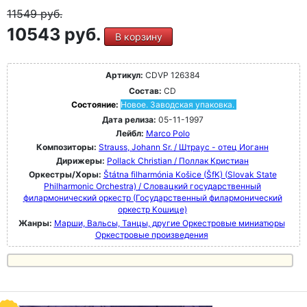
11549
руб.
10543 руб.
В корзину
Артикул:
CDVP 126384
Состав:
CD
Состояние:
Новое. Заводская упаковка.
Дата релиза:
05-11-1997
Лейбл:
Marco Polo
Композиторы:
Strauss, Johann Sr. / Штраус - отец Иоганн
Дирижеры:
Pollack Christian / Поллак Кристиан
Оркестры/Хоры:
Štátna filharmónia Košice (ŠfK) (Slovak State
Philharmonic Orchestra) / Словацкий государственный
филармонический оркестр (Государственный филармонический
оркестр Кошице)
Жанры:
Марши, Вальсы, Танцы, другие Оркестровые миниатюры
Оркестровые произведения