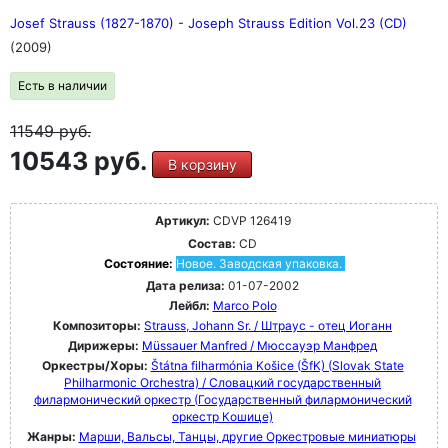
Josef Strauss (1827-1870) - Joseph Strauss Edition Vol.23 (CD)
(2009)
Есть в наличии
11549
руб.
10543 руб.
В корзину
Артикул:
CDVP 126419
Состав:
CD
Состояние:
Новое. Заводская упаковка.
Дата релиза:
01-07-2002
Лейбл:
Marco Polo
Композиторы:
Strauss, Johann Sr. / Штраус - отец Иоганн
Дирижеры:
Müssauer Manfred / Мюссауэр Манфред
Оркестры/Хоры:
Štátna filharmónia Košice (ŠfK) (Slovak State
Philharmonic Orchestra) / Словацкий государственный
филармонический оркестр (Государственный филармонический
оркестр Кошице)
Жанры:
Марши, Вальсы, Танцы, другие Оркестровые миниатюры