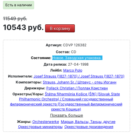
Есть в наличии
11549
руб.
10543 руб.
В корзину
Артикул:
CDVP 126382
Состав:
CD
Состояние:
Новое. Заводская упаковка.
Дата релиза:
27-04-1998
Лейбл:
Marco Polo
Исполнители:
Josef Strauss (1827-1870) / Josef Strauss (1827-1870)
Композиторы:
Strauss, Johann Sr. / Штраус - отец Иоганн
Дирижеры:
Pollack Christian / Поллак Кристиан
Оркестры/Хоры:
Štátna filharmónia Košice (ŠfK) (Slovak State
Philharmonic Orchestra) / Словацкий государственный
филармонический оркестр (Государственный филармонический
оркестр Кошице)
Показать больше
Жанры:
Orchesterwerke
Марши, Вальсы, Танцы, другие
Оркестровые миниатюры
Оркестровые произведения