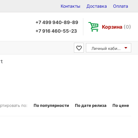
Контакты
Доставка
Оплата
+7 499 940-89-89
Корзина
(0)
+7 916 460-55-23
Личный кабинет
rt
ртировать по:
По популярности
По дате релиза
По цене