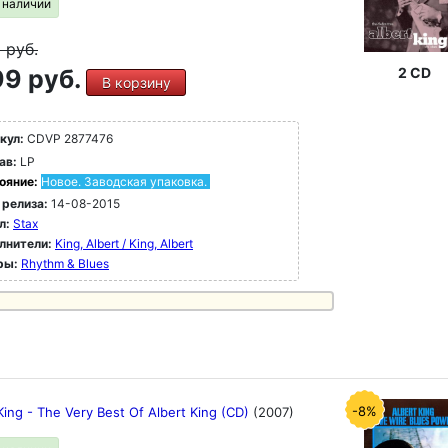
в наличии
9
руб.
9 руб.
2 CD
В корзину
кул:
CDVP 2877476
ав:
LP
ояние:
Новое. Заводская упаковка.
 релиза:
14-08-2015
л:
Stax
лнители:
King, Albert / King, Albert
ры:
Rhythm & Blues
-8%
King - The Very Best Of Albert King (CD)
(2007)