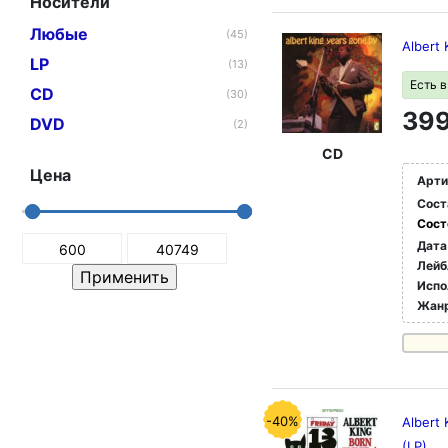
Носители
Любые
(45)
Albert
LP
(13)
Есть 
CD
(30)
399
DVD
(2)
CD
Цена
Арти
Сост
Сост
Дата
Лейб
Испо
Жан
-40%
Albert 
(LP)