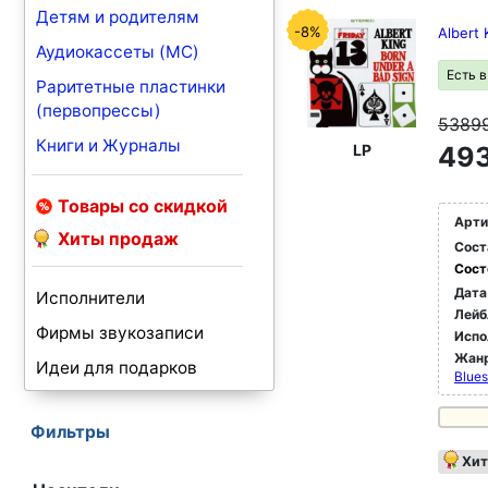
Детям и родителям
-8%
Albert 
Аудиокассеты (MC)
Есть 
Раритетные пластинки
(первопрессы)
5389
Книги и Журналы
LP
493
Товары со скидкой
Арти
Хиты продаж
Сост
Сост
Дата
Исполнители
Лейб
Фирмы звукозаписи
Испо
Жан
Идеи для подарков
Blues
Фильтры
Хит