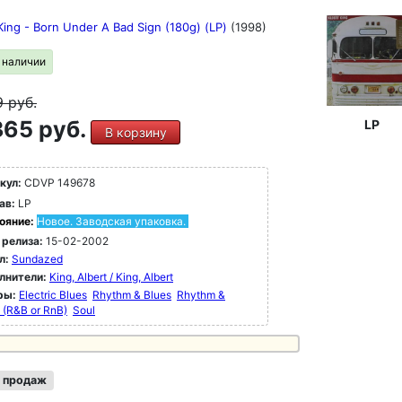
King - Born Under A Bad Sign (180g) (LP)
(1998)
в наличии
9
руб.
65 руб.
LP
В корзину
кул:
CDVP 149678
ав:
LP
ояние:
Новое. Заводская упаковка.
 релиза:
15-02-2002
л:
Sundazed
лнители:
King, Albert / King, Albert
ры:
Electric Blues
Rhythm & Blues
Rhythm &
 (R&B or RnB)
Soul
 продаж