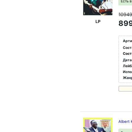
Есть 
1094
LP
899
Арти
Сост
Сост
Дата
Лейб
Испо
Жан
Albert 