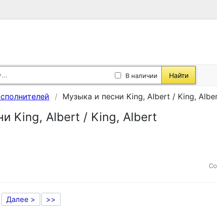
Найти
В наличии
исполнителей
Музыка и песни King, Albert / King, Albe
 King, Albert / King, Albert
Со
Далее >
>>