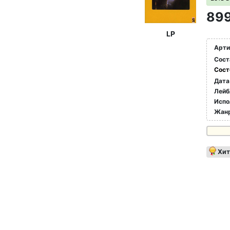
899
LP
Арти
Сост
Сост
Дата
Лейб
Испо
Жан
Хит