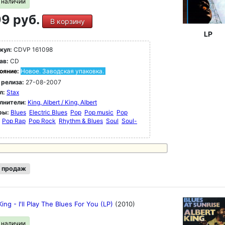
в наличии
9 руб.
В корзину
LP
кул:
CDVP 161098
ав:
CD
ояние:
Новое. Заводская упаковка.
 релиза:
27-08-2007
л:
Stax
лнители:
King, Albert / King, Albert
ры:
Blues
Electric Blues
Pop
Pop music
Pop
Pop Rap
Pop Rock
Rhythm & Blues
Soul
Soul-
 продаж
King - I'll Play The Blues For You (LP)
(2010)
в наличии