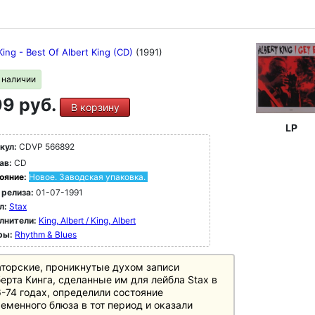
King - Best Of Albert King (CD)
(1991)
в наличии
9 руб.
В корзину
LP
кул:
CDVP 566892
ав:
CD
ояние:
Новое. Заводская упаковка.
 релиза:
01-07-1991
л:
Stax
лнители:
King, Albert / King, Albert
ры:
Rhythm & Blues
торские, проникнутые духом записи
ерта Кинга, сделанные им для лейбла Stax в
-74 годах, определили состояние
еменного блюза в тот период и оказали