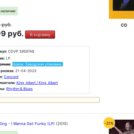
в наличии
9
руб.
CD
9 руб.
В корзину
кул:
CDVP 3959748
ав:
LP
ояние:
Новое. Заводская упаковка.
 релиза:
21-04-2023
л:
Concord
лнители:
King, Albert / King, Albert
ры:
Rhythm & Blues
-31%
King - I Wanna Get Funky (LP)
(2015)