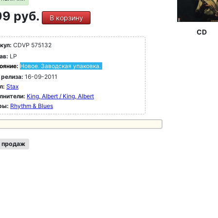
9 руб.
В корзину
CD
кул:
CDVP 575132
ав:
LP
ояние:
Новое. Заводская упаковка.
 релиза:
16-09-2011
л:
Stax
лнители:
King, Albert / King, Albert
ры:
Rhythm & Blues
 продаж