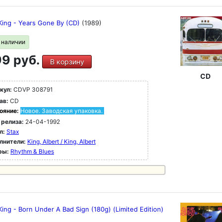
 King - Years Gone By (CD)
(1989)
в наличии
9 руб.
В корзину
CD
кул:
CDVP 308791
ав:
CD
ояние:
Новое. Заводская упаковка.
 релиза:
24-04-1992
л:
Stax
лнители:
King, Albert / King, Albert
ры:
Rhythm & Blues
King - Born Under A Bad Sign (180g) (Limited Edition)