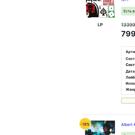
Есть 
1339
LP
799
Арти
Сост
Сост
Дата
Лейб
Испо
Жан
-18%
Albert 