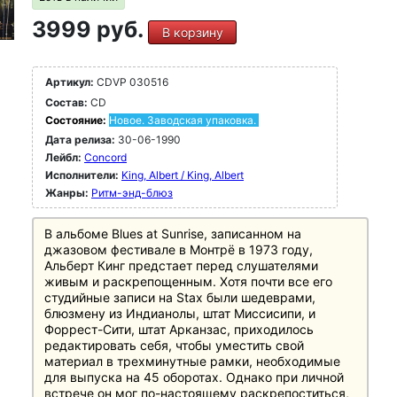
3999 руб.
В корзину
Артикул:
CDVP 030516
Состав:
CD
Состояние:
Новое. Заводская упаковка.
Дата релиза:
30-06-1990
Лейбл:
Concord
Исполнители:
King, Albert / King, Albert
Жанры:
Ритм-энд-блюз
В альбоме Blues at Sunrise, записанном на
джазовом фестивале в Монтрё в 1973 году,
Альберт Кинг предстает перед слушателями
живым и раскрепощенным. Хотя почти все его
студийные записи на Stax были шедеврами,
блюзмену из Индианолы, штат Миссисипи, и
Форрест-Сити, штат Арканзас, приходилось
редактировать себя, чтобы уместить свой
материал в трехминутные рамки, необходимые
для выпуска на 45 оборотах. Однако при личной
встрече он мог по-настоящему раскрепоститься,