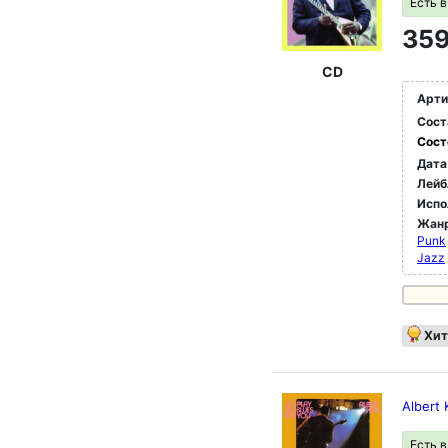
Есть 
359
CD
Арти
Сост
Сост
Дата
Лейб
Испо
Жан
Punk
Jazz
Хит
Albert 
Есть 