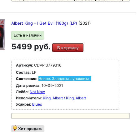
изгибая струны своей гитары припев за припевом,
пока не достигал пиков страсти. Для этой поездки
в Швейцарию Кинг собрал солидную группу, в
которую входил блестящий молодой второй
Albert King - I Get Evil (180g) (LP)
(2021)
гитарист Дональд Кинси (позже ставший
участником групп Bob Marley and the Wailers, Peter
Есть в наличии
Tosh и the Kinsey Report), которому босс дал
место для соло в "Roadhouse Blues" и заглавной
5499 руб.
В корзину
композиции.
С Норвиллом Ходжесом, Уилбуром Томпсоном,
Риком Уотсоном, Джеймсом Вашингтоном, Доном
Артикул:
CDVP 3779316
Кинси, Биллом Ренни, Сэмом Кингом
(concordmusicgroup. com)
Состав:
LP
Состояние:
Новое. Заводская упаковка.
Дата релиза:
10-09-2021
Лейбл:
Not Now
Исполнители:
King, Albert / King, Albert
Жанры:
Blues
Хит продаж