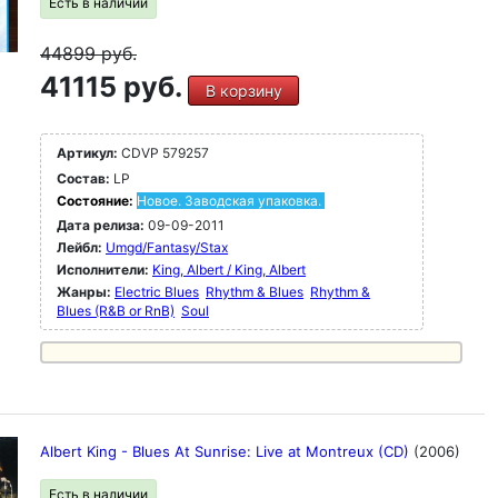
Есть в наличии
44899
руб.
41115 руб.
В корзину
Артикул:
CDVP 579257
Состав:
LP
Состояние:
Новое. Заводская упаковка.
Дата релиза:
09-09-2011
Лейбл:
Umgd/Fantasy/Stax
Исполнители:
King, Albert / King, Albert
Жанры:
Electric Blues
Rhythm & Blues
Rhythm &
Blues (R&B or RnB)
Soul
Albert King - Blues At Sunrise: Live at Montreux (CD)
(2006)
Есть в наличии