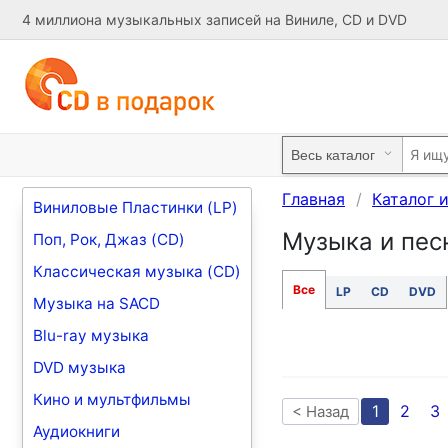
4 миллиона музыкальных записей на Виниле, CD и DVD
Главная
Каталог 
Виниловые Пластинки (LP)
Музыка и песни
Поп, Рок, Джаз (CD)
Классическая музыка (CD)
Все
LP
CD
DVD
Музыка на SACD
Blu-ray музыка
DVD музыка
Кино и мультфильмы
1
2
3
< Назад
Аудиокниги