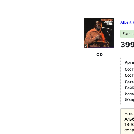
Albert 
Есть 
399
CD
Арти
Сост
Сост
Дата
Лейб
Испо
Жан
Нова
Альб
1966
совр