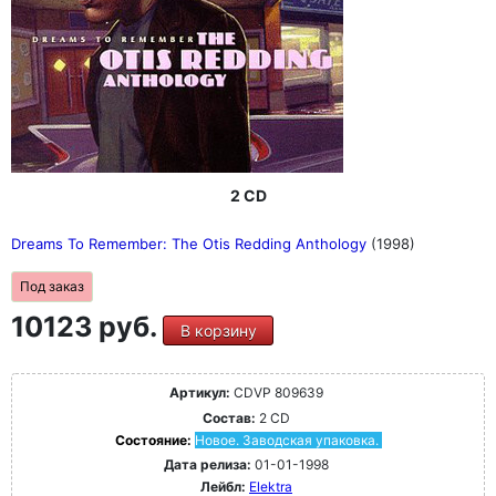
2 CD
Dreams To Remember: The Otis Redding Anthology
(1998)
Под заказ
10123 руб.
В корзину
Артикул:
CDVP 809639
Состав:
2 CD
Состояние:
Новое. Заводская упаковка.
Дата релиза:
01-01-1998
Лейбл:
Elektra