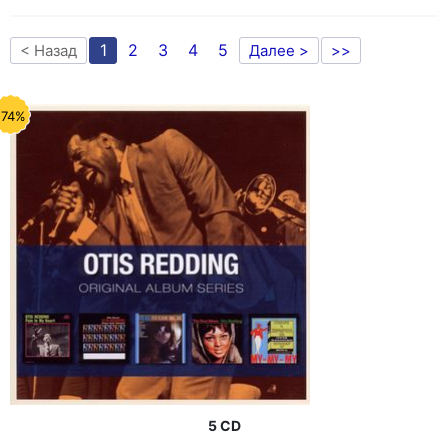
1
2
3
4
5
< Назад
Далее >
>>
-74%
5 CD