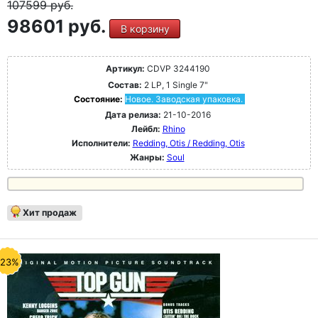
107599
руб.
98601 руб.
В корзину
Артикул:
CDVP 3244190
Состав:
2 LP, 1 Single 7"
Состояние:
Новое. Заводская упаковка.
Дата релиза:
21-10-2016
Лейбл:
Rhino
Исполнители:
Redding, Otis / Redding, Otis
Жанры:
Soul
Хит продаж
-23%