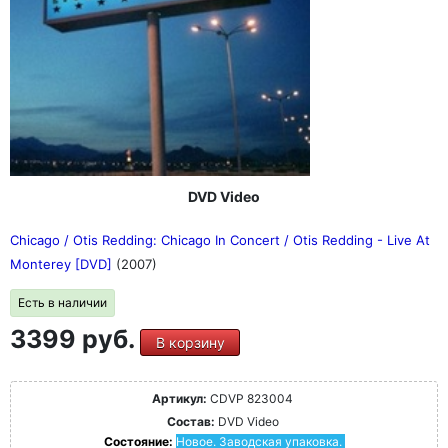
DVD Video
Chicago / Otis Redding: Chicago In Concert / Otis Redding - Live At
Monterey [DVD]
(2007)
Есть в наличии
3399 руб.
В корзину
Артикул:
CDVP 823004
Состав:
DVD Video
Состояние:
Новое. Заводская упаковка.