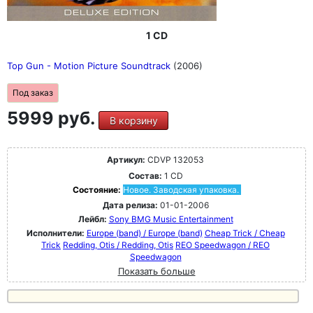
1 CD
Top Gun - Motion Picture Soundtrack
(2006)
Под заказ
5999 руб.
В корзину
Артикул:
CDVP 132053
Состав:
1 CD
Состояние:
Новое. Заводская упаковка.
Дата релиза:
01-01-2006
Лейбл:
Sony BMG Music Entertainment
Исполнители:
Europe (band) / Europe (band)
Cheap Trick / Cheap
Trick
Redding, Otis / Redding, Otis
REO Speedwagon / REO
Speedwagon
Показать больше