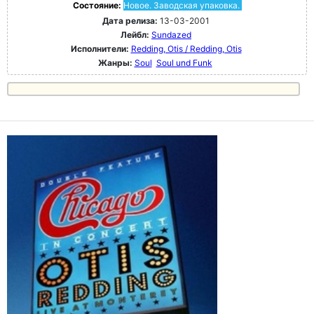
Состояние:
Новое. Заводская упаковка.
Дата релиза:
13-03-2001
Лейбл:
Sundazed
Исполнители:
Redding, Otis / Redding, Otis
Жанры:
Soul
Soul und Funk