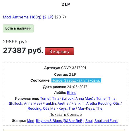
2 LP
Mod Anthems (180g) (2 LP)
(2017)
Есть в наличии
29899
руб.
27387 руб.
В корзину
Артикул:
CDVP 3317991
Состав:
2 LP
Состояние:
Новое. Заводская упаковка.
Дата релиза:
24-05-2017
Лейбл:
Rhino
Исполнители:
Turner, Tina (Bullock, Anna Mae) / Turner, Tina
(Bullock, Anna Mae)
Franklin, Aretha / Franklin, Aretha
Redding, Otis /
Redding, Otis
Mar-Keys, The / Mar-Keys, The
Показать больше
Жанры:
Mod
Rhythm & Blues (R&B or RnB)
Soul
Soul und Funk