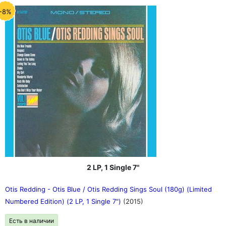
-8%
2 LP, 1 Single 7"
Otis Redding - Otis Blue / Otis Redding Sings Soul (180g) (Limited
Numbered Edition) (2 LP, 1 Single 7")
(2015)
Есть в наличии