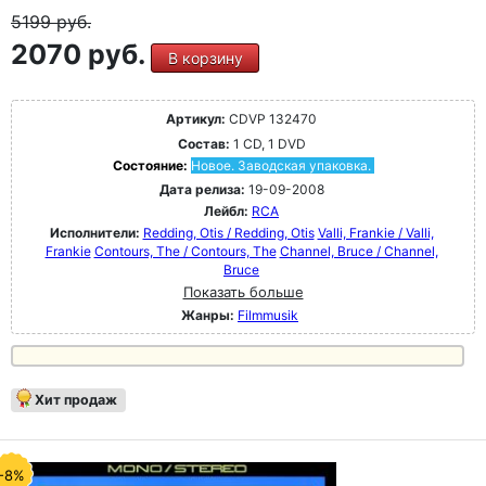
5199
руб.
2070 руб.
В корзину
Артикул:
CDVP 132470
Состав:
1 CD, 1 DVD
Состояние:
Новое. Заводская упаковка.
Дата релиза:
19-09-2008
Лейбл:
RCA
Исполнители:
Redding, Otis / Redding, Otis
Valli, Frankie / Valli,
Frankie
Contours, The / Contours, The
Channel, Bruce / Channel,
Bruce
Показать больше
Жанры:
Filmmusik
Хит продаж
-8%