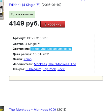
Edition) (4 Single 7")
(2016-01-19)
Есть в наличии
4149 руб.
В корзину
"
Артикул:
CDVP 3135810
Состав:
4 Single 7"
Состояние:
Новое. Заводская упаковка.
Дата релиза:
15-01-2021
Лейбл:
Rhino
Исполнители:
Monkees, The / Monkees, The
Жанры:
Bubblegum
Pop Rock
Rock
The Monkees - Monkees (CD)
(2011)