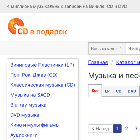
4 миллиона музыкальных записей на Виниле, CD и DVD
Главная
Каталог 
Виниловые Пластинки (LP)
Музыка и песн
Поп, Рок, Джаз (CD)
Классическая музыка (CD)
Все
LP
CD
DVD
Музыка на SACD
Blu-ray музыка
DVD музыка
Кино и мультфильмы
1
2
3
< Назад
Аудиокниги