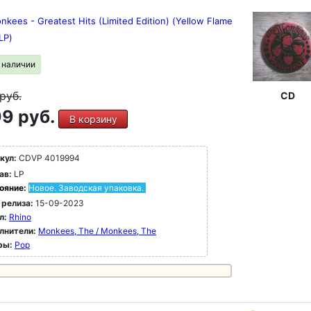
kees - Greatest Hits (Limited Edition) (Yellow Flame
(LP)
в наличии
руб.
CD
9 руб.
В корзину
кул:
CDVP 4019994
ав:
LP
ояние:
Новое. Заводская упаковка.
 релиза:
15-09-2023
л:
Rhino
лнители:
Monkees, The / Monkees, The
ры:
Pop