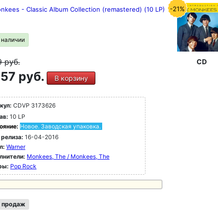
-21%
kees - Classic Album Collection (remastered) (10 LP)
в наличии
9
руб.
CD
57 руб.
В корзину
кул:
CDVP 3173626
ав:
10 LP
ояние:
Новое. Заводская упаковка.
 релиза:
16-04-2016
л:
Warner
лнители:
Monkees, The / Monkees, The
ры:
Pop Rock
 продаж