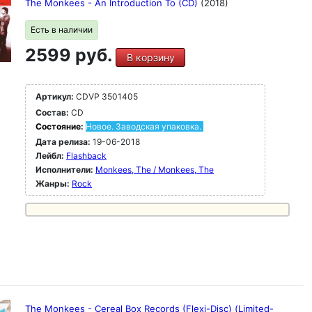
The Monkees - An Introduction To (CD)
(2018)
Есть в наличии
2599 руб.
В корзину
Артикул:
CDVP 3501405
Состав:
CD
Состояние:
Новое. Заводская упаковка.
Дата релиза:
19-06-2018
Лейбл:
Flashback
Исполнители:
Monkees, The / Monkees, The
Жанры:
Rock
The Monkees - Cereal Box Records (Flexi-Disc) (Limited-