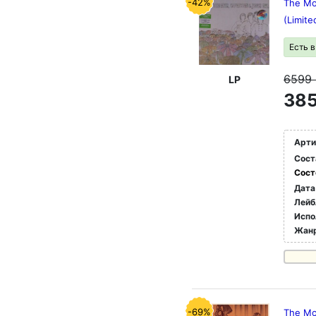
-42%
The Mon
(Limite
Есть 
6599
LP
385
Арти
Сост
Сост
Дата
Лейб
Испо
Жан
-69%
The Mo