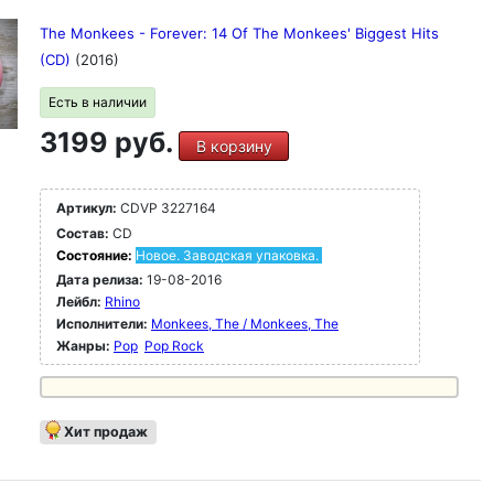
The Monkees - Forever: 14 Of The Monkees' Biggest Hits
(CD)
(2016)
Есть в наличии
3199 руб.
В корзину
Артикул:
CDVP 3227164
Состав:
CD
Состояние:
Новое. Заводская упаковка.
Дата релиза:
19-08-2016
Лейбл:
Rhino
Исполнители:
Monkees, The / Monkees, The
Жанры:
Pop
Pop Rock
Хит продаж