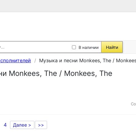
Найти
В наличии
исполнителей
Музыка и песни Monkees, The / Monkees
и Monkees, The / Monkees, The
Со
4
Далее >
>>