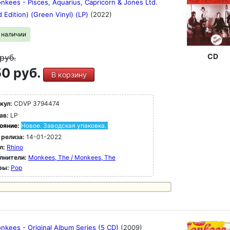
kees - Pisces, Aquarius, Capricorn & Jones Ltd.
d Edition) (Green Vinyl) (LP)
(2022)
в наличии
CD
руб.
0 руб.
В корзину
кул:
CDVP 3794474
ав:
LP
ояние:
Новое. Заводская упаковка.
 релиза:
14-01-2022
л:
Rhino
лнители:
Monkees, The / Monkees, The
ры:
Pop
nkees - Original Album Series (5 CD)
(2009)