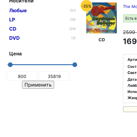
Носители
-35%
The Mo
Любые
(51)
Есть 
LP
(19)
CD
(29)
2599
DVD
(3)
169
CD
Цена
Арти
Сост
Сост
Дата
Лейб
Испо
Жан