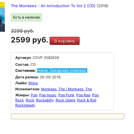
The Monkees - An Introduction To Vol 2 (CD)
(2018)
Есть в наличии
3299
руб.
2599 руб.
В корзину
Артикул:
CDVP 3582636
Состав:
CD
Состояние:
Новое. Заводская упаковка.
Дата релиза:
26-09-2018
Лейбл:
Rhino
Исполнители:
Monkees, The / Monkees, The
Жанры:
Pop
Pop music
Pop Punk
Pop Rap
Pop
Rock
Rock
Rockabilly
Rock Opera
Rock & Roll
Rocksteady