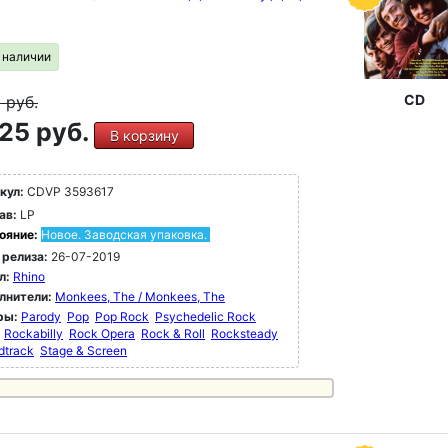
в наличии
CD
9
руб.
25 руб.
В корзину
кул:
CDVP 3593617
ав:
LP
ояние:
Новое. Заводская упаковка.
 релиза:
26-07-2019
л:
Rhino
лнители:
Monkees, The / Monkees, The
ры:
Parody
Pop
Pop Rock
Psychedelic Rock
Rockabilly
Rock Opera
Rock & Roll
Rocksteady
dtrack
Stage & Screen