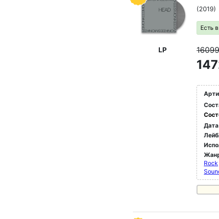
(2019)
Есть 
1609
LP
147
Арти
Сост
Сост
Дата
Лейб
Испо
Жан
Rock
Soun