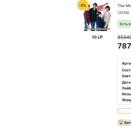
-8%
The Mon
(2016)
Есть 
8594
10 LP
787
Арти
Сост
Сост
Дата
Лейб
Испо
Жан
Хит