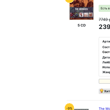
Есть 
7749
5 CD
239
Арти
Сост
Сост
Дата
Лейб
Испо
Жан
Хит
-9%
The Mon