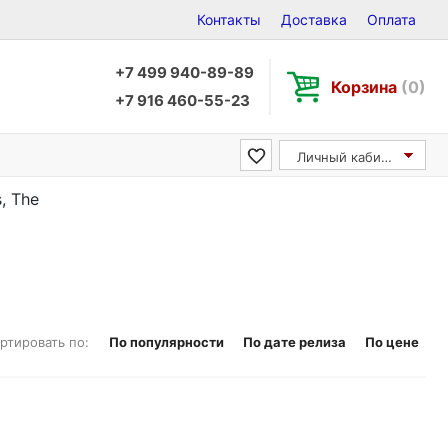
Контакты
Доставка
Оплата
+7 499 940-89-89
Корзина
(0)
+7 916 460-55-23
Личный кабинет
, The
ртировать по:
По популярности
По дате релиза
По цене