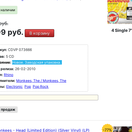
в наличии
руб.
9 руб.
4 Single 7
В корзину
кул:
CDVP 073666
ав:
5 CD
ояние:
Новое. Заводская упаковка.
 релиза:
26-02-2010
л:
Rhino
лнители:
Monkees, The / Monkees, The
ры:
Electronic
Pop
Pop Rock
 продаж
-77%
kees - Head (Limited Edition) (Silver Vinyl) (LP)