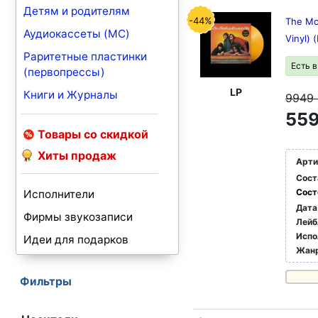
Детям и родителям
-44%
The Mon
Аудиокассеты (MC)
Vinyl) 
Раритетные пластинки
Есть 
(первопрессы)
LP
Книги и Журналы
9949
559
Товары со скидкой
Хиты продаж
Арти
Сост
Сост
Исполнители
Дата
Фирмы звукозаписи
Лейб
Испо
Идеи для подарков
Жан
Фильтры