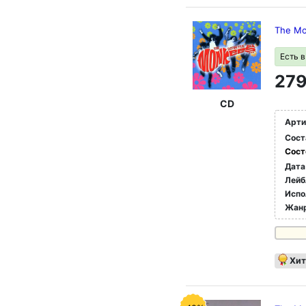
The Mo
Есть 
279
CD
Арти
Сост
Сост
Дата
Лейб
Испо
Жан
Хит