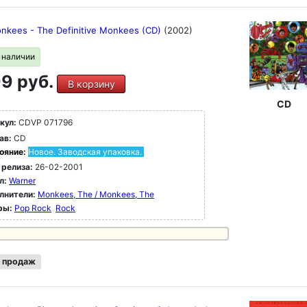
nkees - The Definitive Monkees (CD)
(2002)
в наличии
9 руб.
В корзину
CD
кул:
CDVP 071796
ав:
CD
ояние:
Новое. Заводская упаковка.
 релиза:
26-02-2001
л:
Warner
лнители:
Monkees, The / Monkees, The
ры:
Pop Rock
Rock
 продаж