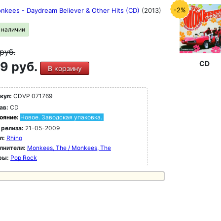
-2%
nkees - Daydream Believer & Other Hits (CD)
(2013)
в наличии
руб.
CD
9 руб.
В корзину
кул:
CDVP 071769
ав:
CD
ояние:
Новое. Заводская упаковка.
 релиза:
21-05-2009
л:
Rhino
лнители:
Monkees, The / Monkees, The
ры:
Pop Rock