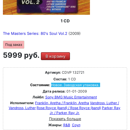
1 CD
The Masters Series: 80's Soul Vol.2
(2009)
Под заказ
5999 руб.
В корзину
Артикул:
CDVP 132721
Состав:
1 CD
Состояние:
Новое. Заводская упаковка.
Дата релиза:
01-01-2009
Лейбл:
Sony BMG Music Entertainment
Исполнители:
Franklin, Aretha / Franklin, Aretha
Vandross, Luther /
Vandross, Luther
Rose Royce (band) / Rose Royce (band)
Parker, Ray
Jr. / Parker, Ray Jr.
Показать больше
Жанры:
R&B
Соул