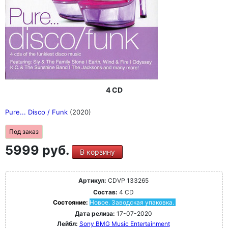
4 CD
Pure... Disco / Funk
(2020)
Под заказ
5999 руб.
В корзину
Артикул:
CDVP 133265
Состав:
4 CD
Состояние:
Новое. Заводская упаковка.
Дата релиза:
17-07-2020
Лейбл:
Sony BMG Music Entertainment