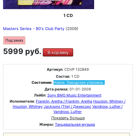
1 CD
Masters Series - 80's Club Party
(2009)
Под заказ
5999 руб.
В корзину
Артикул:
CDVP 132849
Состав:
1 CD
Состояние:
Новое. Заводская упаковка.
Дата релиза:
01-01-2009
Лейбл:
Sony BMG Music Entertainment
Исполнители:
Franklin, Aretha / Franklin, Aretha
Houston, Whitney /
Houston, Whitney
Jacksons (The) / Джексонс
Vandross, Luther /
Vandross, Luther
Показать больше
Жанры:
Танцевальная музыка