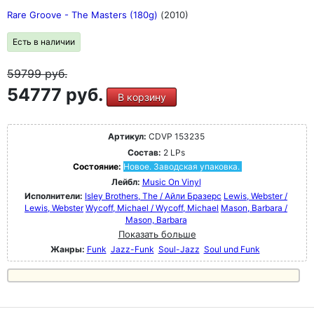
Rare Groove - The Masters (180g)
(2010)
Есть в наличии
59799
руб.
54777 руб.
В корзину
Артикул:
CDVP 153235
Состав:
2 LPs
Состояние:
Новое. Заводская упаковка.
Лейбл:
Music On Vinyl
Исполнители:
Isley Brothers, The / Айли Бразерс
Lewis, Webster /
Lewis, Webster
Wycoff, Michael / Wycoff, Michael
Mason, Barbara /
Mason, Barbara
Показать больше
Жанры:
Funk
Jazz-Funk
Soul-Jazz
Soul und Funk