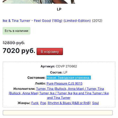
LP
Ike & Tina Turner - Feel Good (180g) (Limited-Edition)
(2012)
Есть в наличии
12899
руб.
7020 руб.
В корзину
Артикул:
CDVP 270662
Состав:
LP
Состояние:
Новое. Заводская упаковка.
Лейбл:
Pure Pleasure CJS 9015
Исполнители:
Turner, Tina (Bullock, Anna Mae) / Turner, Tina
(Bullock, Anna Mae)
Turner, Ike / Turner, Ike
Ike and Tina Turner / Ike
and Tina Turner
Жанры:
Funk
Pop
Rhythm & Blues (R&B or RnB)
Soul