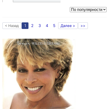
1
2
3
4
5
< Назад
Далее >
>>