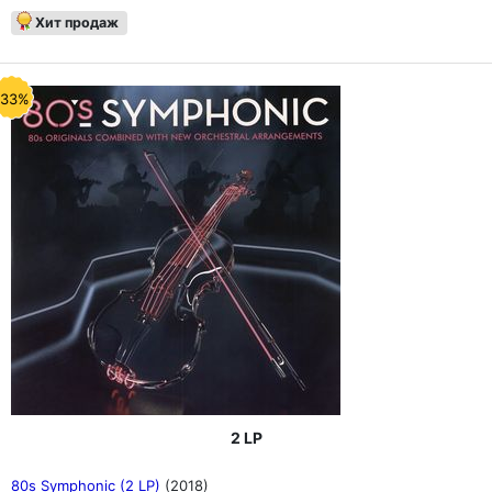
Хит продаж
-33%
2 LP
80s Symphonic (2 LP)
(2018)