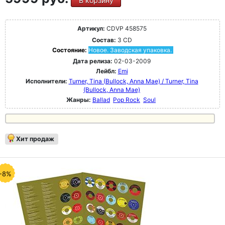
В корзину
Артикул:
CDVP 458575
Состав:
3 CD
Состояние:
Новое. Заводская упаковка.
Дата релиза:
02-03-2009
Лейбл:
Emi
Исполнители:
Turner, Tina (Bullock, Anna Mae) / Turner, Tina
(Bullock, Anna Mae)
Жанры:
Ballad
Pop Rock
Soul
Хит продаж
-8%