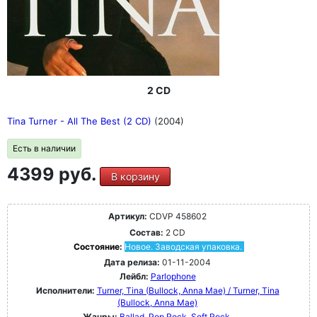
2 CD
Tina Turner - All The Best (2 CD)
(2004)
Есть в наличии
4399 руб.
В корзину
Артикул:
CDVP 458602
Состав:
2 CD
Состояние:
Новое. Заводская упаковка.
Дата релиза:
01-11-2004
Лейбл:
Parlophone
Исполнители:
Turner, Tina (Bullock, Anna Mae) / Turner, Tina
(Bullock, Anna Mae)
Жанры:
Ballad
Pop Rock
Soft Rock