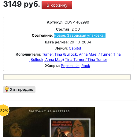
3149 руб.
В корзину
Артикул:
CDVP 462990
Состав:
2 CD
Состояние:
Новое. Заводская упаковка.
Дата релиза:
29-10-2004
Лейбл:
Capitol
Исполнители:
Turner, Tina (Bullock, Anna Mae) / Turner, Tina
(Bullock, Anna Mae)
Tina Turner / Tina Turner
Жанры:
Pop-music
Rock
Хит продаж
-32%