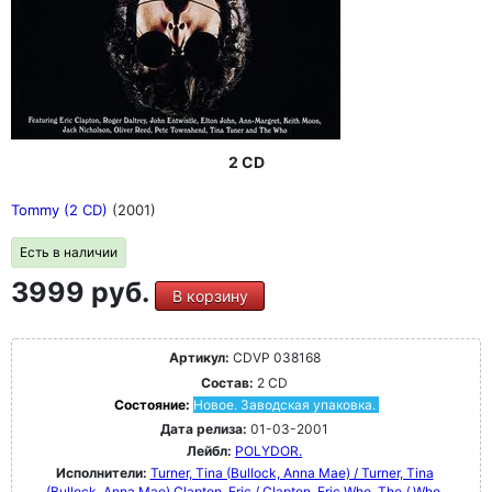
2 CD
Tommy (2 CD)
(2001)
Есть в наличии
3999 руб.
В корзину
Артикул:
CDVP 038168
Состав:
2 CD
Состояние:
Новое. Заводская упаковка.
Дата релиза:
01-03-2001
Лейбл:
POLYDOR.
Исполнители:
Turner, Tina (Bullock, Anna Mae) / Turner, Tina
(Bullock, Anna Mae)
Clapton, Eric / Clapton, Eric
Who, The / Who,