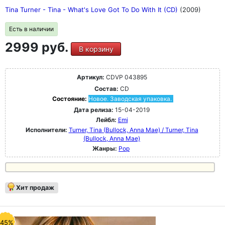
Tina Turner - Tina - What's Love Got To Do With It (CD)
(2009)
Есть в наличии
2999 руб.
В корзину
Артикул:
CDVP 043895
Состав:
CD
Состояние:
Новое. Заводская упаковка.
Дата релиза:
15-04-2019
Лейбл:
Emi
Исполнители:
Turner, Tina (Bullock, Anna Mae) / Turner, Tina
(Bullock, Anna Mae)
Жанры:
Pop
Хит продаж
-45%