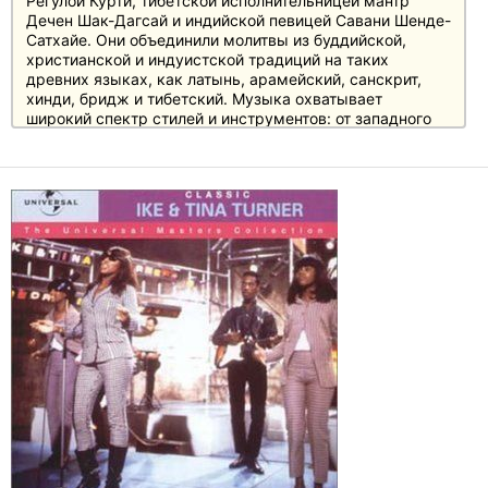
Регулой Курти, тибетской исполнительницей мантр
Дечен Шак-Дагсай и индийской певицей Савани Шенде-
Сатхайе. Они объединили молитвы из буддийской,
христианской и индуистской традиций на таких
древних языках, как латынь, арамейский, санскрит,
хинди, бридж и тибетский. Музыка охватывает
широкий спектр стилей и инструментов: от западного
госпела до традиционной индийской музыки; от
тибетских колокольчиков и поющих чаш, индийских
барабанов, ситаров и армянского дудука до
швейцарского альфорна.