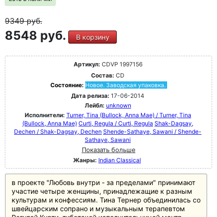
9349
руб.
8548 руб.
В корзину
Артикул:
CDVP 1997156
Состав:
CD
Состояние:
Новое. Заводская упаковка.
Дата релиза:
17-06-2014
Лейбл:
unknown
Исполнители:
Turner, Tina (Bullock, Anna Mae) / Turner, Tina
(Bullock, Anna Mae)
Curti, Regula / Curti, Regula
Shak-Dagsay,
Dechen / Shak-Dagsay, Dechen
Shende-Sathaye, Sawani / Shende-
Sathaye, Sawani
Показать больше
Жанры:
Indian Classical
в проекте "Любовь внутри - за пределами" принимают
участие четыре женщины, принадлежащие к разным
культурам и конфессиям. Тина Тернер объединилась со
швейцарским сопрано и музыкальным терапевтом