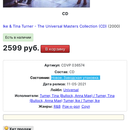
CD
Ike & Tina Turner - The Universal Masters Collection (CD)
(2000)
Есть в наличии
2599 руб.
В корзину
Артикул:
CDVP 036574
Состав:
CD
Состояние:
Новое. Заводская упаковка.
Дата релиза:
11-05-2021
Лейбл:
Universal
Исполнители:
Turner, Tina (Bullock, Anna Mae) / Turner, Tina
(Bullock, Anna Mae)
Turner, Ike / Turner, Ike
Жанры:
R&B
Рок-н-poл
Соул
Хит продаж