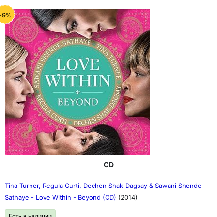
-9%
CD
Tina Turner, Regula Curti, Dechen Shak-Dagsay & Sawani Shende-
Sathaye - Love Within - Beyond (CD)
(2014)
Есть в наличии