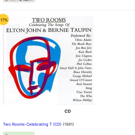
-17%
CD
Two Rooms-Celebrating T (CD)
(1991)