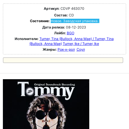
Артикул:
CDVP 463070
Состав:
CD
Состояние:
Новое. Заводская упаковка.
Дата релиза:
08-12-2023
Лейбл:
BGO
Исполнители:
Turner, Tina (Bullock, Anna Mae) / Turner, Tina
(Bullock, Anna Mae)
Turner, Ike / Turner, Ike
Жанры:
Рок-н-poл
Соул