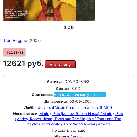
3 CD
True Reggae
(2007)
Под заказ
12621 руб.
В корзину
Артикул:
CDVP 028058
Состав:
3 CD
Состояние:
Новое. Заводская упаковка.
Дата релиза:
03-09-2007
Лейбл:
Universal Music Group International (UMGI)
Исполнители:
Marley, Bob (Marley, Robert Nesta) / Marley, Bob
(Marley, Robert Nesta)
Toots and The Maytals / Toots and The
Maytals
Third World / Third World
Aswad / Aswad
Показать больше
Жанры:
Регги