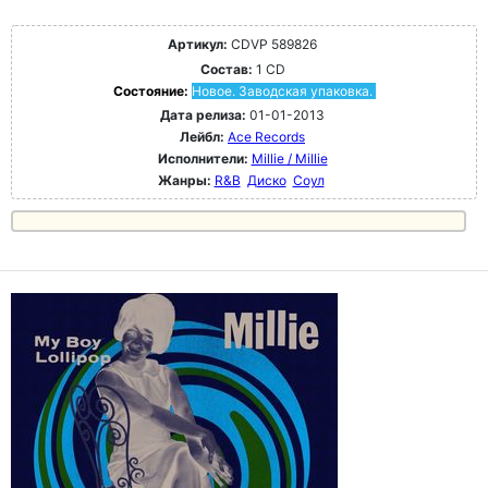
Артикул:
CDVP 589826
Состав:
1 CD
Состояние:
Новое. Заводская упаковка.
Дата релиза:
01-01-2013
Лейбл:
Ace Records
Исполнители:
Millie / Millie
Жанры:
R&B
Диско
Соул