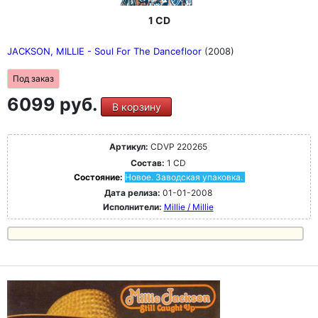
1 CD
JACKSON, MILLIE - Soul For The Dancefloor
(2008)
Под заказ
6099 руб.
В корзину
Артикул:
CDVP 220265
Состав:
1 CD
Состояние:
Новое. Заводская упаковка.
Дата релиза:
01-01-2008
Исполнители:
Millie / Millie