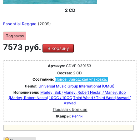
2 CD
Essential Reggae
(2009)
Под заказ
7573 руб.
В корзину
Артикул:
CDVP 039153
Состав:
2 CD
Состояние:
Новое. Заводская упаковка.
Лейбл:
Universal Music Group International (UMGI)
Исполнители:
Marley, Bob (Marley, Robert Nesta) / Marley, Bob
(Marley, Robert Nesta)
10CC / 10CC
Third World / Third World
Aswad /
Aswad
Показать больше
Жанры:
Регги