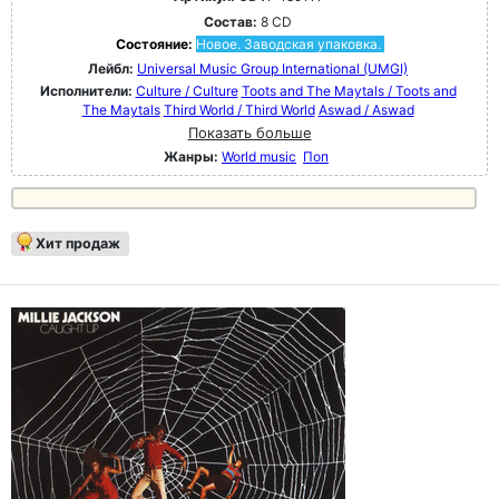
Состав:
8 CD
Состояние:
Новое. Заводская упаковка.
Лейбл:
Universal Music Group International (UMGI)
Исполнители:
Culture / Culture
Toots and The Maytals / Toots and
The Maytals
Third World / Third World
Aswad / Aswad
Показать больше
Жанры:
World music
Поп
Хит продаж