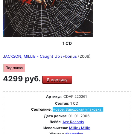
1 CD
JACKSON, MILLIE - Caught Up /+bonus
(2006)
Под заказ
4299 руб.
В корзину
Артикул:
CDVP 220261
Состав:
1 CD
Состояние:
Новое. Заводская упаковка.
Дата релиза:
01-01-2006
Лейбл:
Ace Records
Исполнители:
Millie / Millie
Жанры:
Alternative