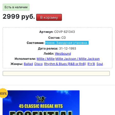
Есть в наличии
2999 руб.
В корзину
Артикул:
CDVP 621343
Состав:
CD
Состояние:
Новое. Заводская упаковка.
Дата релиза:
31-12-1993
Лейбл:
Westbound
Исполнители:
Millie / Millie
Millie Jackson / Millie Jackson
Жанры:
Ballad
Disco
Rhythm & Blues (R&B or RnB)
R'n'B
Soul
-69%