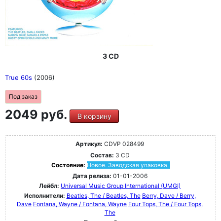
3 CD
True 60s
(2006)
Под заказ
2049 руб.
В корзину
Артикул:
CDVP 028499
Состав:
3 CD
Состояние:
Новое. Заводская упаковка.
Дата релиза:
01-01-2006
Лейбл:
Universal Music Group International (UMGI)
Исполнители:
Beatles, The / Beatles, The
Berry, Dave / Berry,
Dave
Fontana, Wayne / Fontana, Wayne
Four Tops, The / Four Tops,
The