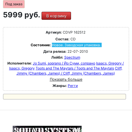
Под заказ
5999 руб.
В корзину
Артикул:
CDVP 162512
Состав:
CD
Состояние:
Новое. Заводская упаковка.
Дата релиза:
22-07-2010
Лейбл:
Spectrum
Исполнители:
Jo Sumi, soprano / Йо Суми, сопрано
Isaacs, Gregory /
Isaacs, Gregory
Toots and The Maytals / Toots and The Maytals
Cliff,
Jimmy (Chambers, James) / Cliff, Jimmy (Chambers, James)
Показать больше
Жанры:
Регги