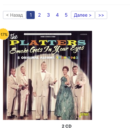
1
2
3
4
5
< Назад
Далее >
>>
-17%
2 CD