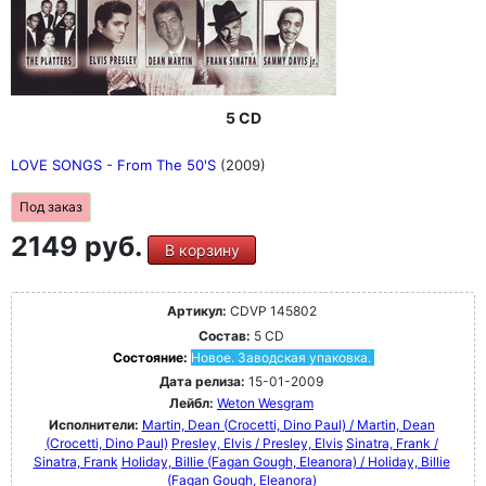
5 CD
LOVE SONGS - From The 50'S
(2009)
Под заказ
2149 руб.
В корзину
Артикул:
CDVP 145802
Состав:
5 CD
Состояние:
Новое. Заводская упаковка.
Дата релиза:
15-01-2009
Лейбл:
Weton Wesgram
Исполнители:
Martin, Dean (Crocetti, Dino Paul) / Martin, Dean
(Crocetti, Dino Paul)
Presley, Elvis / Presley, Elvis
Sinatra, Frank /
Sinatra, Frank
Holiday, Billie (Fagan Gough, Eleanora) / Holiday, Billie
(Fagan Gough, Eleanora)