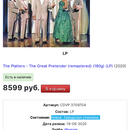
LP
The Platters - The Great Pretender (remastered) (180g) (LP)
(2020)
Есть в наличии
8599 руб.
В корзину
Артикул:
CDVP 3709704
Состав:
LP
Состояние:
Новое. Заводская упаковка.
Дата релиза:
19-06-2020
Лейбл:
Wagram