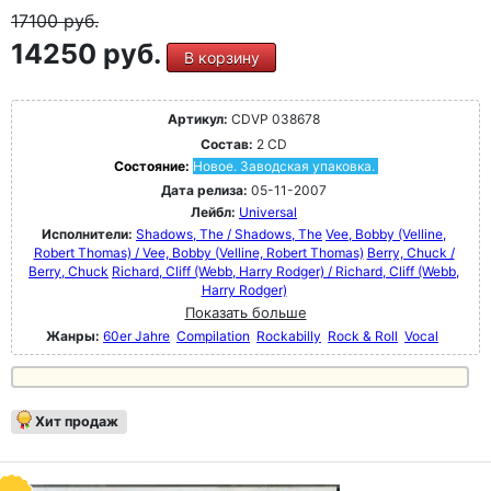
17100
руб.
14250 руб.
В корзину
Артикул:
CDVP 038678
Состав:
2 CD
Состояние:
Новое. Заводская упаковка.
Дата релиза:
05-11-2007
Лейбл:
Universal
Исполнители:
Shadows, The / Shadows, The
Vee, Bobby (Velline,
Robert Thomas) / Vee, Bobby (Velline, Robert Thomas)
Berry, Chuck /
Berry, Chuck
Richard, Cliff (Webb, Harry Rodger) / Richard, Cliff (Webb,
Harry Rodger)
Показать больше
Жанры:
60er Jahre
Compilation
Rockabilly
Rock & Roll
Vocal
Хит продаж