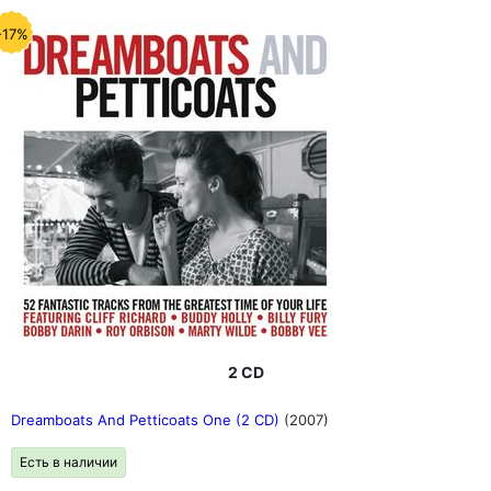
-17%
2 CD
Dreamboats And Petticoats One (2 CD)
(2007)
Есть в наличии