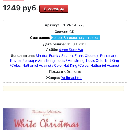
1249 руб.
В корзину
Артикул:
CDVP 145778
Состав:
CD
Состояние:
Новое. Заводская упаковка.
Дата релиза:
01-09-2011
Лейбл:
Xmas Stars Wg
Исполнители:
Sinatra, Frank / Sinatra, Frank
Clooney, Rosemary /
Клуни, Розмари
Armstrong, Louis / Armstrong, Louis
Cole, Nat King
(Coles, Nathaniel Adams) / Cole, Nat King (Coles, Nathaniel Adams)
Показать больше
Жанры:
Weihnachten