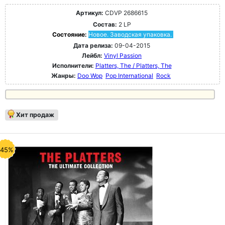
Артикул:
CDVP 2686615
Состав:
2 LP
Состояние:
Новое. Заводская упаковка.
Дата релиза:
09-04-2015
Лейбл:
Vinyl Passion
Исполнители:
Platters, The / Platters, The
Жанры:
Doo Wop
Pop International
Rock
Хит продаж
-45%