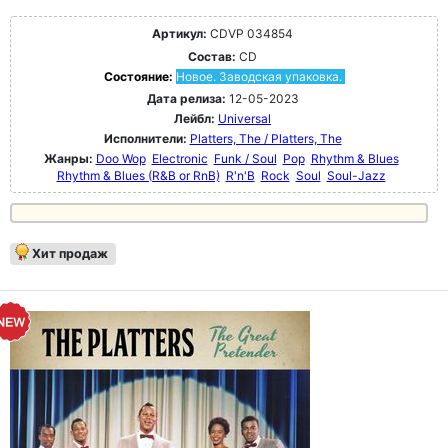
Артикул:
CDVP 034854
Состав:
CD
Состояние:
Новое. Заводская упаковка.
Дата релиза:
12-05-2023
Лейбл:
Universal
Исполнители:
Platters, The / Platters, The
Жанры:
Doo Wop
Electronic
Funk / Soul
Pop
Rhythm & Blues
Rhythm & Blues (R&B or RnB)
R'n'B
Rock
Soul
Soul-Jazz
Хит продаж