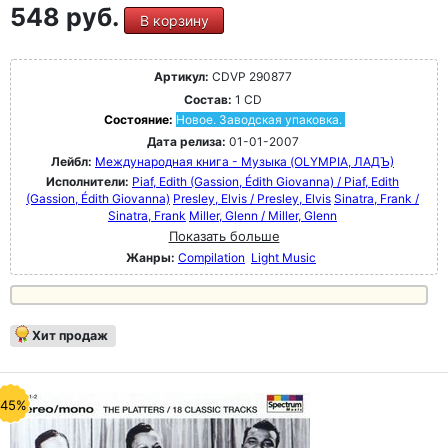
548 руб.
В корзину
Артикул:
CDVP 290877
Состав:
1 CD
Состояние:
Новое. Заводская упаковка.
Дата релиза:
01-01-2007
Лейбл:
Международная книга - Музыка (OLYMPIA, ЛАДЪ)
Исполнители:
Piaf, Edith (Gassion, Édith Giovanna) / Piaf, Edith
(Gassion, Édith Giovanna)
Presley, Elvis / Presley, Elvis
Sinatra, Frank /
Sinatra, Frank
Miller, Glenn / Miller, Glenn
Показать больше
Жанры:
Compilation
Light Music
Хит продаж
-45%