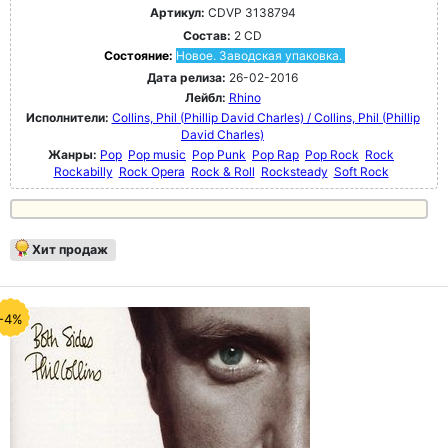
Артикул:
CDVP 3138794
Состав:
2 CD
Состояние:
Новое. Заводская упаковка.
Дата релиза:
26-02-2016
Лейбл:
Rhino
Исполнители:
Collins, Phil (Phillip David Charles) / Collins, Phil (Phillip
David Charles)
Жанры:
Pop
Pop music
Pop Punk
Pop Rap
Pop Rock
Rock
Rockabilly
Rock Opera
Rock & Roll
Rocksteady
Soft Rock
Хит продаж
-4%