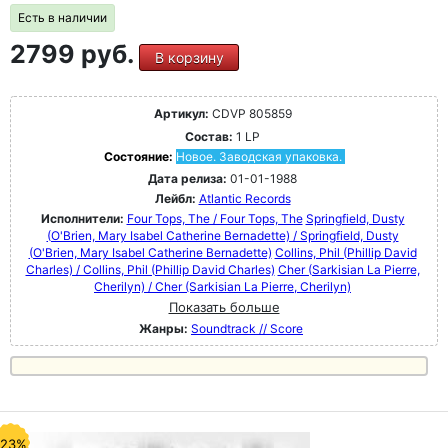
Есть в наличии
2799 руб.
В корзину
Артикул:
CDVP 805859
Состав:
1 LP
Состояние:
Новое. Заводская упаковка.
Дата релиза:
01-01-1988
Лейбл:
Atlantic Records
Исполнители:
Four Tops, The / Four Tops, The
Springfield, Dusty
(O'Brien, Mary Isabel Catherine Bernadette) / Springfield, Dusty
(O'Brien, Mary Isabel Catherine Bernadette)
Collins, Phil (Phillip David
Charles) / Collins, Phil (Phillip David Charles)
Cher (Sarkisian La Pierre,
Cherilyn) / Cher (Sarkisian La Pierre, Cherilyn)
Показать больше
Жанры:
Soundtrack // Score
-23%