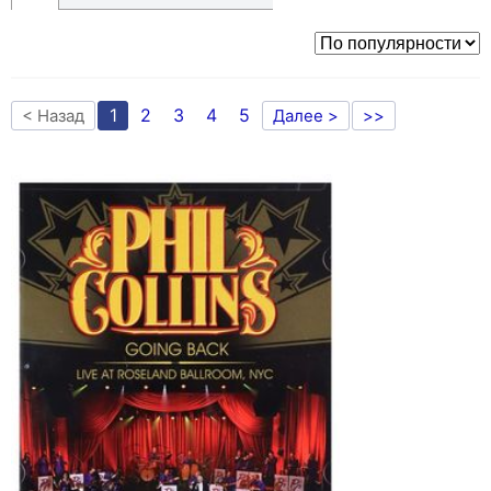
1
2
3
4
5
< Назад
Далее >
>>