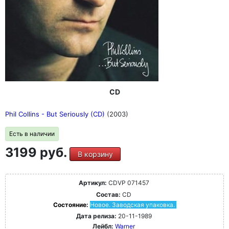
CD
Phil Collins - But Seriously (CD)
(2003)
Есть в наличии
3199 руб.
В корзину
Артикул:
CDVP 071457
Состав:
CD
Состояние:
Новое. Заводская упаковка.
Дата релиза:
20-11-1989
Лейбл:
Warner