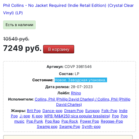
Phil Collins - No Jacket Required (Indie Retail Edition) (Crystal Clear
Vinyl) (LP)
Есть в наличии
10549
руб.
7249 руб.
В корзину
Артикул:
CDVP 3981546
Состав:
LP
Состояние:
Новое. Заводская упаковка.
Дата релиза:
28-07-2023
Лейбл:
Rhino
Исполнители:
Collins, Phil (Phillip David Charles) / Collins, Phil (Phillip
David Charles)
Жанры:
Brit Pop
Dance-pop
Dream Pop
Europop
Folk-Pop
Indie
Pop
J-pop
K-pop
MPB (M&#250;sica popular brasileira)
Pop
Pop
music
Pop Punk
Pop Rap
Pop Rock
Power Pop
Reggae-Pop
Swamp pop
Swamp Pop
Synth-pop