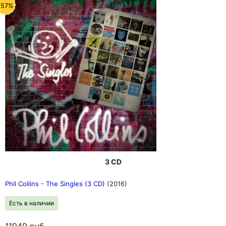
-57%
3 CD
Phil Collins - The Singles (3 CD)
(2016)
Есть в наличии
11949
руб.