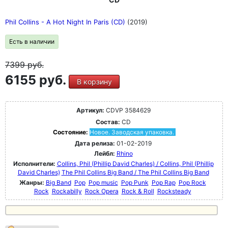
Phil Collins - A Hot Night In Paris (CD)
(2019)
Есть в наличии
7399
руб.
6155 руб.
В корзину
Артикул:
CDVP 3584629
Состав:
CD
Состояние:
Новое. Заводская упаковка.
Дата релиза:
01-02-2019
Лейбл:
Rhino
Исполнители:
Collins, Phil (Phillip David Charles) / Collins, Phil (Phillip
David Charles)
The Phil Collins Big Band / The Phil Collins Big Band
Жанры:
Big Band
Pop
Pop music
Pop Punk
Pop Rap
Pop Rock
Rock
Rockabilly
Rock Opera
Rock & Roll
Rocksteady