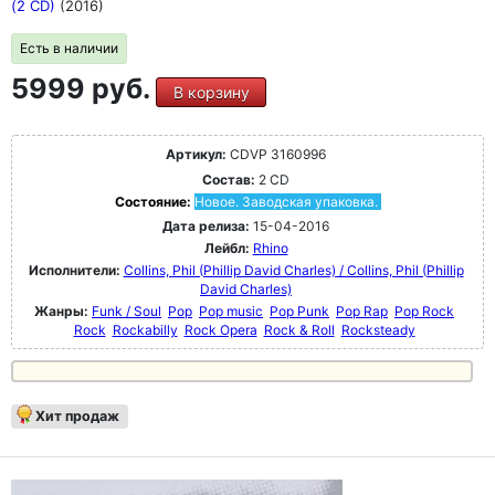
(2 CD)
(2016)
Есть в наличии
5999 руб.
В корзину
Артикул:
CDVP 3160996
Состав:
2 CD
Состояние:
Новое. Заводская упаковка.
Дата релиза:
15-04-2016
Лейбл:
Rhino
Исполнители:
Collins, Phil (Phillip David Charles) / Collins, Phil (Phillip
David Charles)
Жанры:
Funk / Soul
Pop
Pop music
Pop Punk
Pop Rap
Pop Rock
Rock
Rockabilly
Rock Opera
Rock & Roll
Rocksteady
Хит продаж