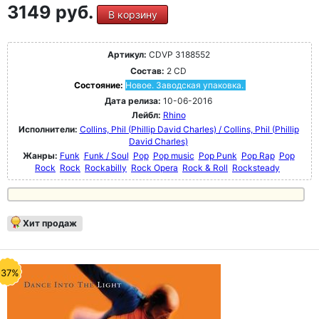
3149 руб.
В корзину
Артикул:
CDVP 3188552
Состав:
2 CD
Состояние:
Новое. Заводская упаковка.
Дата релиза:
10-06-2016
Лейбл:
Rhino
Исполнители:
Collins, Phil (Phillip David Charles) / Collins, Phil (Phillip
David Charles)
Жанры:
Funk
Funk / Soul
Pop
Pop music
Pop Punk
Pop Rap
Pop
Rock
Rock
Rockabilly
Rock Opera
Rock & Roll
Rocksteady
Хит продаж
-37%